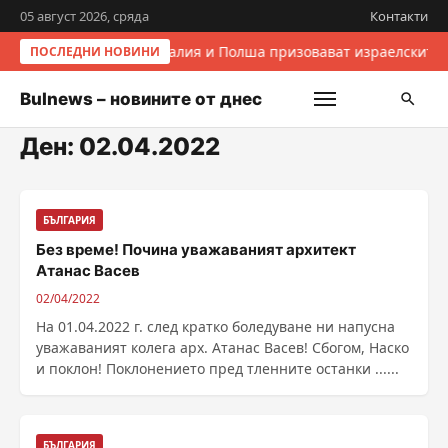
05 август 2026, сряда
Контакти
Италия и Полша призовават израелските 
ПОСЛЕДНИ НОВИНИ
Bulnews – новините от днес
Ден:
02.04.2022
БЪЛГАРИЯ
Без време! Почина уважаваният архитект
Атанас Васев
02/04/2022
На 01.04.2022 г. след кратко боледуване ни напусна
уважаваният колега арх. Атанас Васев! Сбогом, Наско
и поклон! Поклонението пред тленните останки ......
БЪЛГАРИЯ