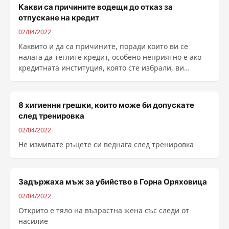
Какви са причините водещи до отказ за
отпускане на кредит
02/04/2022
Каквито и да са причините, поради които ви се
налага да теглите кредит, особено неприятно е ако
кредитната институция, която сте избрали, ви
откаже заема. Особено, ако това е последната ви
възможност да се сдобиете с пари при с...
8 хигиенни грешки, които може би допускате
след тренировка
02/04/2022
Не измивате ръцете си веднага след тренировка
Задържаха мъж за убийство в Горна Оряховица
02/04/2022
Открито е тяло на възрастна жена със следи от
насилие