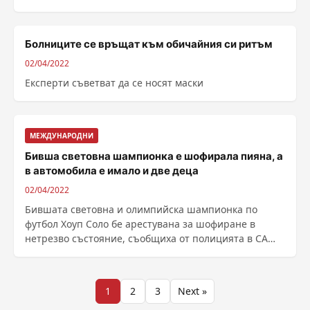
отбраната ......
Болниците се връщат към обичайния си ритъм
02/04/2022
Експерти съветват да се носят маски
МЕЖДУНАРОДНИ
Бивша световна шампионка е шофирала пияна, а
в автомобила е имало и две деца
02/04/2022
Бившата световна и олимпийска шампионка по
футбол Хоуп Соло бе арестувана за шофиране в
нетрезво състояние, съобщиха от полицията в САЩ.
В колата й е ......
Разделяне
1
2
3
Next »