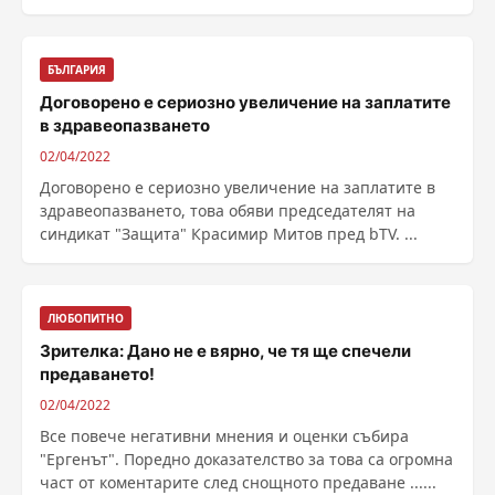
се ......
БЪЛГАРИЯ
Договорено е сериозно увеличение на заплатите
в здравеопазването
02/04/2022
Договорено е сериозно увеличение на заплатите в
здравеопазването, това обяви председателят на
синдикат "Защита" Красимир Митов пред bTV. ...
ЛЮБОПИТНО
Зрителка: Дано не е вярно, че тя ще спечели
предаването!
02/04/2022
Все повече негативни мнения и оценки събира
"Ергенът". Поредно доказателство за това са огромна
част от коментарите след снощното предаване ......