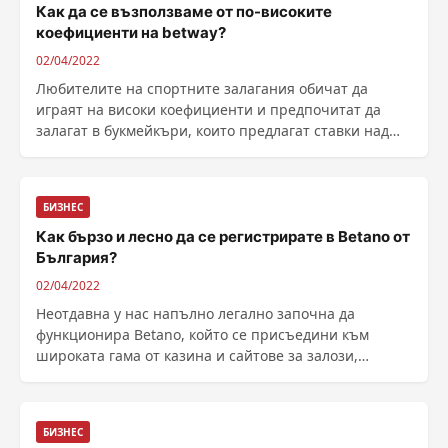
Как да се възползваме от по-високите
коефициенти на betway?
02/04/2022
Любителите на спортните залагания обичат да
играят на високи коефициенти и предпочитат да
залагат в букмейкъри, които предлагат ставки над
средното ниво. В хазартния оператор Betway може
да откриете отлични коефициенти на всичк...
БИЗНЕС
Как бързо и лесно да се регистрирате в Betano от
България?
02/04/2022
Неотдавна у нас напълно легално започна да
функционира Betano, който се присъедини към
широката гама от казина и сайтове за залози,
съревноваващи се за място под слънцето на родния
пазар. На европейско и световно ниво компаният...
БИЗНЕС