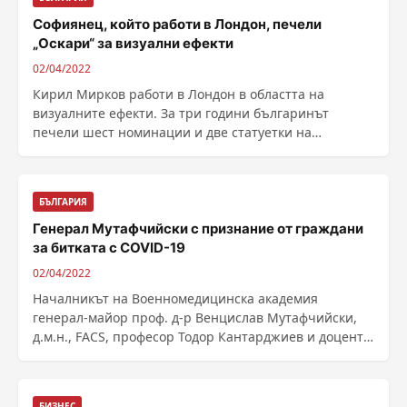
Софиянец, който работи в Лондон, печели
„Оскари“ за визуални ефекти
02/04/2022
Кирил Мирков работи в Лондон в областта на
визуалните ефекти. За три години българинът
печели шест номинации и две статуетки на
"визуалните ......
БЪЛГАРИЯ
Генерал Мутафчийски с признание от граждани
за битката с COVID-19
02/04/2022
Началникът на Военномедицинска академия
генерал-майор проф. д-р Венцислав Мутафчийски,
д.м.н., FACS, професор Тодор Кантарджиев и доцент
Ангел Кунчев ......
БИЗНЕС