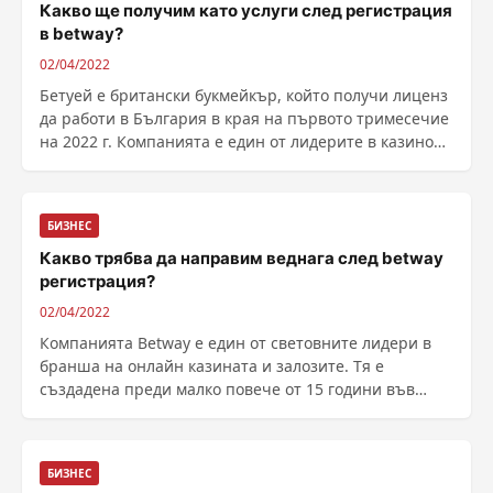
Какво ще получим като услуги след регистрация
в betway?
02/04/2022
Бетуей е британски букмейкър, който получи лиценз
да работи в България в края на първото тримесечие
на 2022 г. Компанията е един от лидерите в казино
индустрията в световен план и многократно се е
доказвала като такъв чрез каче...
БИЗНЕС
Какво трябва да направим веднага след betway
регистрация?
02/04/2022
Компанията Betway е един от световните лидери в
бранша на онлайн казината и залозите. Тя е
създадена преди малко повече от 15 години във
Великобритания, а за това време се превърна в една
от най-известните хазартни марки с впеч...
БИЗНЕС