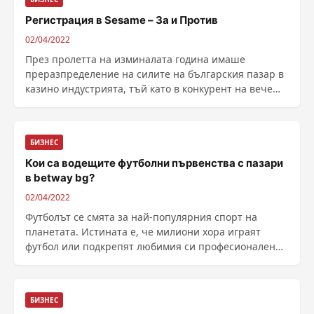
Регистрация в Sesame – За и Против
02/04/2022
През пролетта на изминалата година имаше
преразпределение на силите на българския пазар в
казино индустрията, тъй като в конкурент на вече
съществуващите брандове се превърна и
Sesame.bg. Тази компания успешно развива и
управля...
БИЗНЕС
Кои са водещите футболни първенства с пазари
в betway bg?
02/04/2022
Футболът се смята за най-популярния спорт на
планетата. Истината е, че милиони хора играят
футбол или подкрепят любимия си професионален
отбор. Затова не е изненада, че популярността му се
отразява и в сектора на спортните зала...
БИЗНЕС