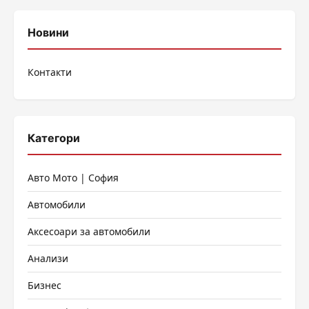
на
публикациите
Новини
на
Контакти
страници
Категори
Авто Мото | София
Автомобили
Аксесоари за автомобили
Анализи
Бизнес