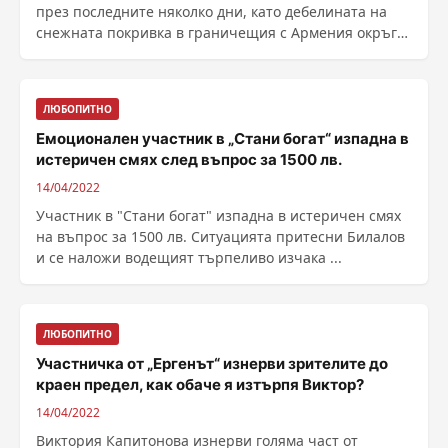
през последните няколко дни, като дебелината на
снежната покривка в граничещия с Армения окръг
Карс ......
ЛЮБОПИТНО
Емоционален участник в „Стани богат“ изпадна в
истеричен смях след въпрос за 1500 лв.
14/04/2022
Участник в "Стани богат" изпадна в истеричен смях
на въпрос за 1500 лв. Ситуацията притесни Билалов
и се наложи водещият търпеливо изчака ...
ЛЮБОПИТНО
Участничка от „Ергенът“ изнерви зрителите до
краен предел, как обаче я изтърпя Виктор?
14/04/2022
Виктория Капитонова изнерви голяма част от