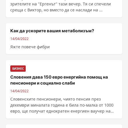
зрителите на "Ергенът" тази вечер. Тя си спечели
среща с Виктор, но вместо да се наслади на ...
Как да ускорите вашия метаболизъм?
14/04/2022
Яжте повече фибри
БИЗНЕС
Словения дава 150 евро енергийна помощ на
пенсионери и социално слаби
14/04/2022
Словенските пенсионери, чиято пенсия през
декември миналата година е била по-малка от 1000
евро, ще получат еднократен енергиен ваучер на
стойност 150 евро, за да се справят с растящите
сметки за енергия, съобщи Макфакс. Хърват...