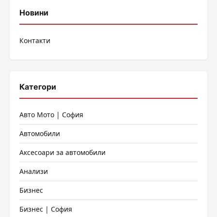
публикациите
Новини
на
Контакти
страници
Категори
Авто Мото | София
Автомобили
Аксесоари за автомобили
Анализи
Бизнес
Бизнес | София