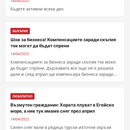
14/04/2022
Бъдете активни всеки ден
БЪЛГАРИЯ
Шок за бизнеса! Компенсациите заради скъпия
ток могат да бъдат спрени
14/04/2022
Компенсациите за бизнеса заради скъпия ток може
да бъдат спрени. Държавата все още не е решила
дали и след април ще компенсира бизнеса заради
скъпия ......
ЛЮБОПИТНО
Възмутен гражданин: Хората плуват в Егейско
море, а ние тук имаме сняг през април
14/04/2022
Силен сняг вали в редица турски източни окръзи