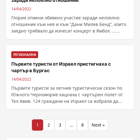
заради нелоялно отношение
14/04/2022
Глория отмени обявено участие заради нелоялно
отношение към нея и към "Дани Милев Бенд“, които
заедно трябвало да изнесат концерт в Ямбол. ......
РЕГИОНАЛНИ
Първите туристи от Израел пристигнаха с
чартър в Бургас
14/04/2022
Първите туристи за летния туристически сезон по
Южното Черноморие кацнаха с чартърен полет от
Тел Авив. 124 граждани на Израел са избрали да
прекарат ......
Разделяне
1
2
3
…
8
Next »
на