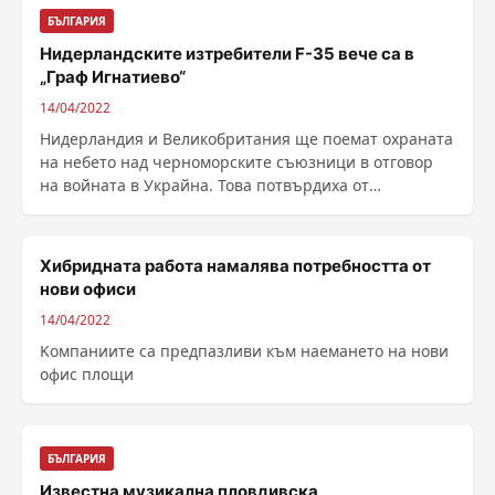
БЪЛГАРИЯ
Нидерландските изтребители F-35 вече са в
„Граф Игнатиево“
14/04/2022
Нидерландия и Великобритания ще поемат охраната
на небето над черноморските съюзници в отговор
на войната в Украйна. Това потвърдиха от
пресслужбата ......
Хибридната работа намалява потребността от
нови офиси
14/04/2022
Kомпаниите са предпазливи към наемането на нови
офис площи
БЪЛГАРИЯ
Известна музикална пловдивска