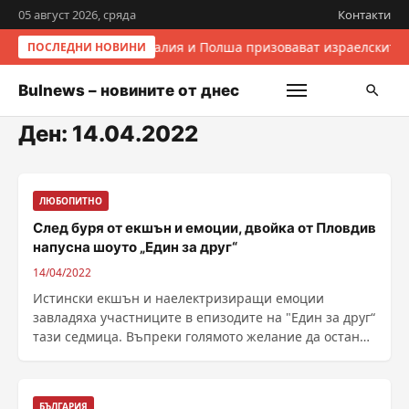
05 август 2026, сряда
Контакти
Италия и Полша призовават израелските 
ПОСЛЕДНИ НОВИНИ
Bulnews – новините от днес
Ден:
14.04.2022
ЛЮБОПИТНО
След буря от екшън и емоции, двойка от Пловдив
напусна шоуто „Един за друг“
14/04/2022
Истински екшън и наелектризиращи емоции
завладяха участниците в епизодите на "Един за друг“
тази седмица. Въпреки голямото желание да останат
в ......
БЪЛГАРИЯ