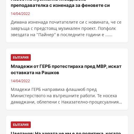
преподавателка с изненада за феновете си
14/04/2022
Димана изненада почитателите си с новината, че се
завръща с предстоящ музикален проект. Попфолк
звездата на "Пайнер“ в последните години е ......
БЪЛГАРИЯ
Младежи от ГЕРБ протестираха пред МВР, искат
оставката на Рашков
14/04/2022
Младежи ГЕРБ направиха флашмоб пред
Министерството на вътрешните работи. Те носеха
дамаджани, облепени с Наказателно-процесуалния
кодекс, като намек ......
БЪЛГАРИЯ
Цветанов: На хората не им е до политика, когато