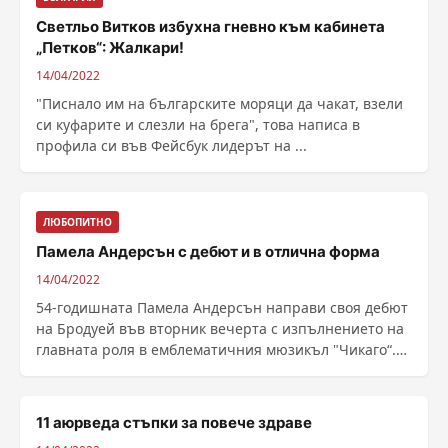
Светльо Витков избухна гневно към кабинета
„Петков“: Жалкари!
14/04/2022
"Писнало им на българските моряци да чакат, взели
си куфарите и слезли на брега", това написа в
профила си във Фейсбук лидерът на ...
ЛЮБОПИТНО
Памела Андерсън с дебют и в отлична форма
14/04/2022
54-годишната Памела Андерсън направи своя дебют
на Бродуей във вторник вечерта с изпълнението на
главната роля в емблематичния мюзикъл "Чикаго“.
......
11 аюрведа стъпки за повече здраве