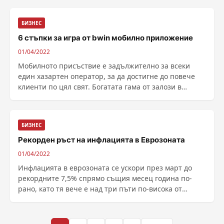
успя да достигне до върха на световния...
БИЗНЕС
6 стъпки за игра от bwin мобилно приложение
01/04/2022
Мобилното присъствие е задължително за всеки
един хазартен оператор, за да достигне до повече
клиенти по цял свят. Богатата гама от залози в
бетинг платформата Bwin е достъпна и на мобилни
устройства, като един от най-известнит...
БИЗНЕС
Рекорден ръст на инфлацията в Еврозоната
01/04/2022
Инфлацията в еврозоната се ускори през март до
рекордните 7,5% спрямо същия месец година по-
рано, като тя вече е над три пъти по-висока от
целевото ниво на Европейската централна банка за
инфлация около 2 на сто, показват предв...