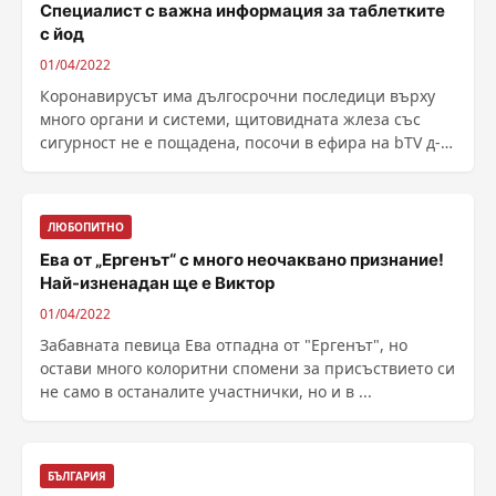
Специалист с важна информация за таблетките
с йод
01/04/2022
Коронавирусът има дългосрочни последици върху
много органи и системи, щитовидната жлеза със
сигурност не е пощадена, посочи в ефира на bTV д-р
Явор ......
ЛЮБОПИТНО
Ева от „Ергенът“ с много неочаквано признание!
Най-изненадан ще е Виктор
01/04/2022
Забавната певица Ева отпадна от "Ергенът", но
остави много колоритни спомени за присъствието си
не само в останалите участнички, но и в ...
БЪЛГАРИЯ