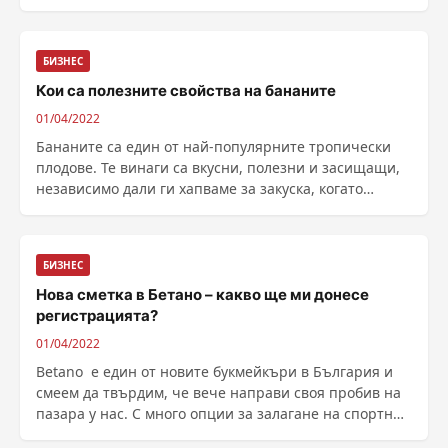
БИЗНЕС
Кои са полезните свойства на бананите
01/04/2022
Бананите са един от най-популярните тропически
плодове. Те винаги са вкусни, полезни и засищащи,
независимо дали ги хапваме за закуска, когато
спортуваме или между храненията. Защо не бива да
закусвате с банани Американската д...
БИЗНЕС
Нова сметка в Бетано – какво ще ми донесе
регистрацията?
01/04/2022
Betano е един от новите букмейкъри в България и
смеем да твърдим, че вече направи своя пробив на
пазара у нас. С много опции за залагане на спортни
събития, богат на казино игри, бетинг функции и