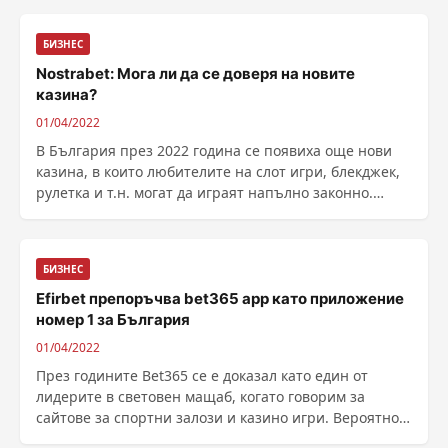
секцията за спортни залози, каз...
БИЗНЕС
Nostrabet: Мога ли да се доверя на новите
казина?
01/04/2022
В България през 2022 година се появиха още нови
казина, в които любителите на слот игри, блекджек,
рулетка и т.н. могат да играят напълно законно.
Новите хазартни компании у нас са чуждестранни и
имат отлична репутация, така че...
БИЗНЕС
Efirbet препоръчва bet365 app като приложение
номер 1 за България
01/04/2022
През годините Bet365 се е доказал като един от
лидерите в световен мащаб, когато говорим за
сайтове за спортни залози и казино игри. Вероятно
дори е редно да кажем, че с времето компанията