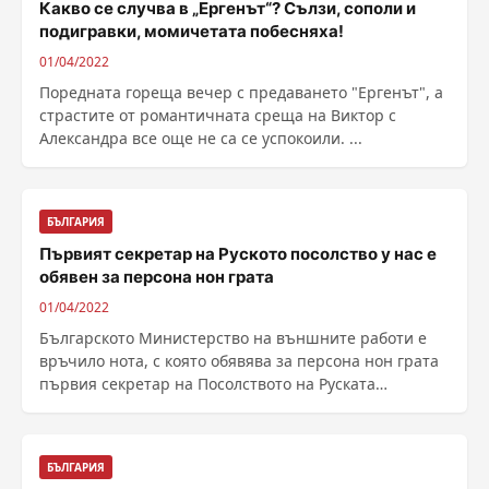
Какво се случва в „Ергенът“? Сълзи, сополи и
подигравки, момичетата побесняха!
01/04/2022
Поредната гореща вечер с предаването "Ергенът", а
страстите от романтичната среща на Виктор с
Александра все още не са се успокоили. ...
БЪЛГАРИЯ
Първият секретар на Руското посолство у нас е
обявен за персона нон грата
01/04/2022
Българското Министерство на външните работи е
връчило нота, с която обявява за персона нон грата
първия секретар на Посолството на Руската
федерация ......
БЪЛГАРИЯ