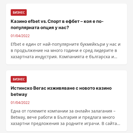
много бонуси, Бетано се п...
БИЗНЕС
Казино efbet vs. Спорт в ефбет – коя е по-
популярната опция у нас?
01/04/2022
Efbet е един от най-популярните букмейкъри у нас и
в продължение на много години е сред лидерите в
хазартната индустрия. Компанията е българска и
проби на чуждестранни пазари, благодарение на
добрите си предложения в спортните ...
БИЗНЕС
Истинско Вегас изживяване с новото казино
betway
01/04/2022
Една от големите компании за онлайн залагания –
Betway, вече работи в България и предлага много
хазартни предложения за родните играчи. В сайта
на Betway след регистрация може да залагате в