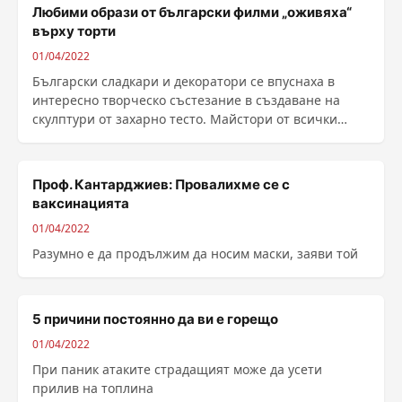
Любими образи от български филми „оживяха“
върху торти
01/04/2022
Български сладкари и декоратори се впуснаха в
интересно творческо състезание в създаване на
скулптури от захарно тесто. Майстори от всички
краища на ......
Проф. Кантарджиев: Провалихме се с
ваксинацията
01/04/2022
Разумно е да продължим да носим маски, заяви той
5 причини постоянно да ви е горещо
01/04/2022
При паник атаките страдащият може да усети
прилив на топлина