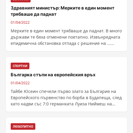
Здравният министър: Мерките в един момент
трябваше да паднат
01/04/2022
Мерките в един момент трябваше да паднат. В много
държави те бяха отменени поетапно. Извънредната
епидемична обстановка отпада с решение на ......
СПОРТНИ
Българка стъпи на европейския връх
01/04/2022
Тайбе Юсеин спечели първо злато за България на
Европейското първенство по борба в Будапеща, след
като надви със 7:0 германката Луиза Ниймеш на
финала ......
ЛЮБОПИТНО