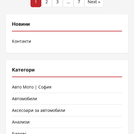
Разделяне
1
2
3
…
7
Next »
на
публикациите
Новини
на
Контакти
страници
Категори
Авто Мото | София
Автомобили
Аксесоари за автомобили
Анализи
Бизнес