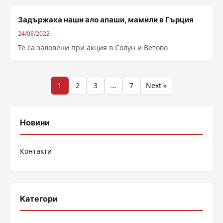
Задържаха наши ало апаши, мамили в Гърция
24/08/2022
Те са заловени при акция в Солун и Ветово
Разделяне
1
2
3
…
7
Next »
на
публикациите
Новини
на
Контакти
страници
Категори