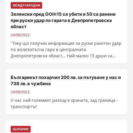
МЕЖДУНАРОДНИ
Зеленски пред ООН:15 са убити и 50 са ранени
при руски удар по гарата в Днепропетровска
област
24/08/2022
"Току-що получих информация за руски ракетен удар
по железопътна гара в централната
Днепропетровска област... Най-малко 15 души са
загинали, а ......
Българинът похарчил 200 лв. за пътуване у нас и
738 лв. в чужбина
24/08/2022
У нас най-големият разход е храната, зад граница -
транспортът
БЪЛГАРИЯ