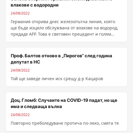
влакове с водородни
24/08/2022
Германия открива днес железопътна линия, която
ще бъде изцяло обслужвана от влакове на водород,
предаде АFP. Това е световен прецедент и голям
напредък за декарбонизацията на железопътния
транспорт, въпреки предизвикателствата ...
Проф. Балтов отново в „Пирогов“ след година
депутат в НС
24/08/2022
Той ще заведе личен иск срещу д-р Кацаров
Доц. Гломб: Случаите на COVID-19 падат, но ще
има и следваща вълна
24/08/2022
Повторно преболедуване протича по-леко, смята тя