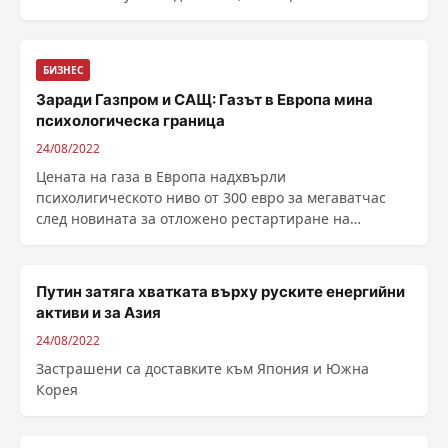
Епицентърът е ......
БИЗНЕС
Заради Газпром и САЩ: Газът в Европа мина
психологическа граница
24/08/2022
Цената на газа в Европа надхвърли
психолигическото ниво от 300 евро за мегаватчас
след новината за отложено рестартиране на
ключовия американски терминал за втечнен
природен газ на Freeport. Терминалът е важна
алтернатива на на...
Путин затяга хватката върху руските енергийни
активи и за Азия
24/08/2022
Застрашени са доставките към Япония и Южна
Корея