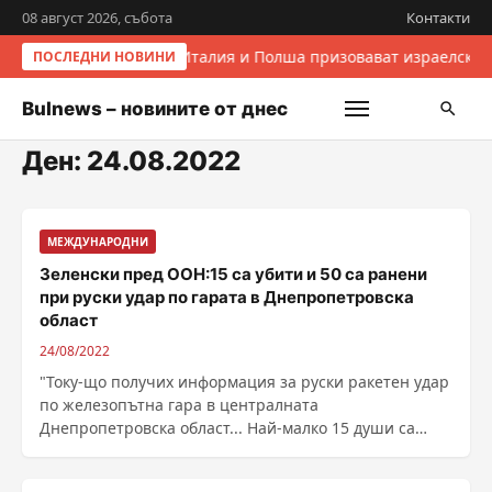
08 август 2026, събота
Контакти
Италия и Полша призовават израелскит
ПОСЛЕДНИ НОВИНИ
Bulnews – новините от днес
Ден:
24.08.2022
МЕЖДУНАРОДНИ
Зеленски пред ООН:15 са убити и 50 са ранени
при руски удар по гарата в Днепропетровска
област
24/08/2022
"Току-що получих информация за руски ракетен удар
по железопътна гара в централната
Днепропетровска област... Най-малко 15 души са
загинали, а ......