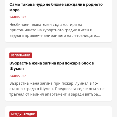
Само такова чудо не бяхме виждали в родното
море
24/08/2022
Необичаен плавателен съд акостира на
пристанището на курортното градче Китен и
веднага привлече вниманието на летовниците,
пише haskovo.net. ......
РЕГИОНАЛНИ
Възрастна жена загина при пожар в блок в
Шумен
24/08/2022
Възрастна жена загина при пожар, лумнал в 15-
етажна сграда в Шумен. Предполага се, че огънят е
тръгнал от нейния апартамент и заради вятъра
много ......
МЕЖДУНАРОДНИ