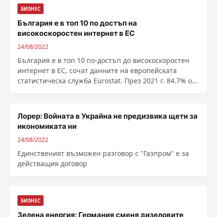
БИЗНЕС
България е в топ 10 по достъп на
високоскоростен интернет в ЕС
24/08/2022
България е в топ 10 по-достъп до високоскоростен
интернет в ЕС, сочат данните на европейската
статистическа служба Eurostat. През 2021 г. 84.7% от
домакинствата у нас имат достъп до бърз интернет
чрез фиксирана връзка към висо...
Лорер: Войната в Украйна не предизвика щети за
икономиката ни
24/08/2022
Единственият възможен разговор с "Газпром" е за
действащия договор
БИЗНЕС
Зелена енергия: Германия сменя дизеловите