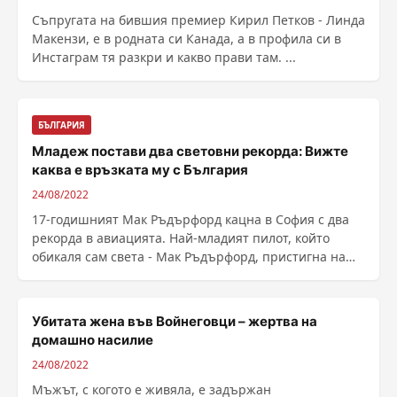
Съпругата на бившия премиер Кирил Петков - Линда
Макензи, е в родната си Канада, а в профила си в
Инстаграм тя разкри и какво прави там. ...
БЪЛГАРИЯ
Младеж постави два световни рекорда: Вижте
каква е връзката му с България
24/08/2022
17-годишният Мак Ръдърфорд кацна в София с два
рекорда в авиацията. Най-младият пилот, който
обикаля сам света - Мак Ръдърфорд, пристигна на
летище ......
Убитата жена във Войнеговци – жертва на
домашно насилие
24/08/2022
Мъжът, с когото е живяла, е задържан