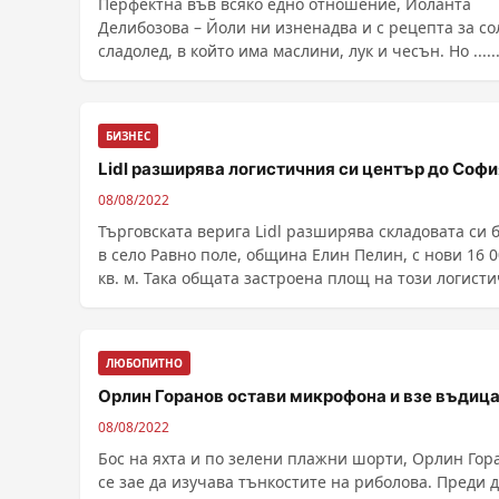
Перфектна във всяко едно отношение, Йоланта
Делибозова – Йоли ни изненадва и с рецепта за со
сладолед, в който има маслини, лук и чесън. Но .....
БИЗНЕС
Lidl разширява логистичния си център до Софи
08/08/2022
Търговската верига Lidl разширява складовата си 
в село Равно поле, община Елин Пелин, с нови 16 
кв. м. Така общата застроена площ на този логист
център вече достига 53 000 кв. м, съобщават от
компанията. Разширени...
ЛЮБОПИТНО
Орлин Горанов остави микрофона и взе въдиц
08/08/2022
Бос на яхта и по зелени плажни шорти, Орлин Гор
се зае да изучава тънкостите на риболова. Преди 