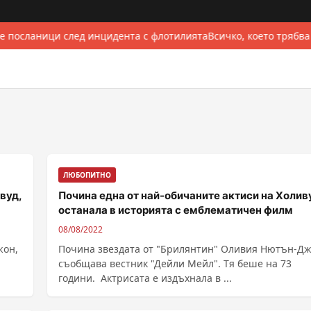
е посланици след инцидента с флотилията
Всичко, което трябва
ЛЮБОПИТНО
вуд,
Почина една от най-обичаните актиси на Холив
останала в историята с емблематичен филм
08/08/2022
жон,
Почина звездата от "Брилянтин" Оливия Нютън-Дж
съобщава вестник "Дейли Мейл". Тя беше на 73
години. Актрисата е издъхнала в ...