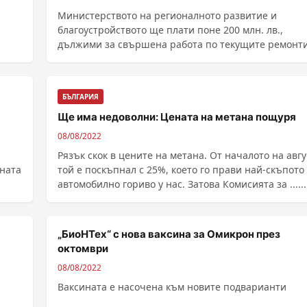
Министерството на регионалното развитие и
благоустройството ще плати поне 200 млн. лв.,
дължими за свършена работа по текущите ремонт
шосетата и ново строителство на пътните фирми. Т
стана ясно след края на срещата на сл...
БЪЛГАРИЯ
Ще има недоволни: Цената на метана пощуря
08/08/2022
Рязък скок в цените на метана. От началото на авгу
аната
той е поскъпнал с 25%, което го прави най-скъпото
автомобилно гориво у нас. Затова Комисията за ......
„БиоНТех“ с нова ваксина за Омикрон през
октомври
08/08/2022
Ваксината е насочена към новите подварианти