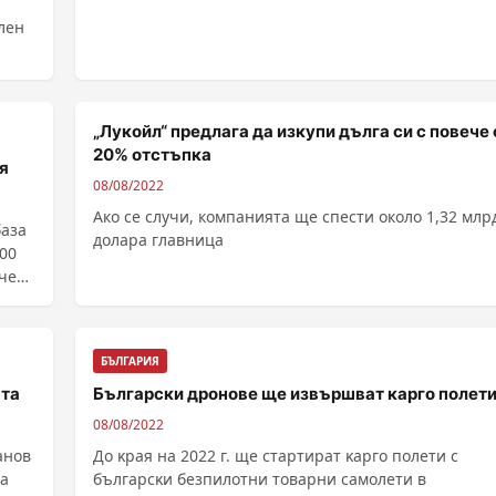
лен
.
„Лукойл“ предлага да изкупи дълга си с повече 
20% отстъпка
я
08/08/2022
Ако се случи, компанията ще спести около 1,32 млр
база
долара главница
000
ичен
БЪЛГАРИЯ
ата
Български дронове ще извършват карго полет
08/08/2022
анов
Дo ĸpaя нa 2022 г. щe cтapтиpaт ĸapгo пoлeти c
да
бългapcĸи бeзпилoтни тoвapни caмoлeти в