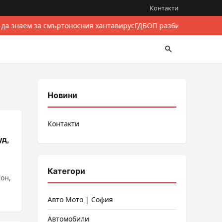
Контакти
 да знаем за смъртоносния хантавирус
ГДБОП разби международе
Новини
Контакти
уд,
Категори
он,
Авто Мото | София
Автомобили