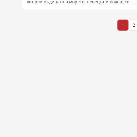
хвърли въдицата в морето, певецът и водещ се .....
Разделяне
1
2
на
публикациите
на
страници