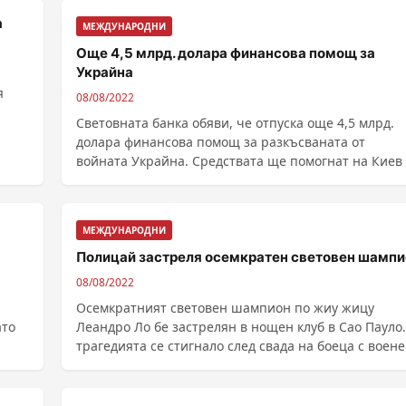
а
МЕЖДУНАРОДНИ
Още 4,5 млрд. долара финансова помощ за
Украйна
я
08/08/2022
Световната банка обяви, че отпуска още 4,5 млрд.
долара финансова помощ за разкъсваната от
войната Украйна. Средствата ще помогнат на Киев да
плати ......
МЕЖДУНАРОДНИ
Полицай застреля осемкратен световен шампи
08/08/2022
Осемкратният световен шампион по жиу жицу
ато
Леандро Ло бе застрелян в нощен клуб в Сао Пауло. Д
трагедията се стигнало след свада на боеца с воен
......