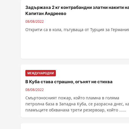
Задържаха 2 кг контрабандни златни накити н
Капитан Андреево
08/08/2022
Открити са в кола, пътуваща от Турция за Германи
МЕЖДУНАРОДНИ
В Куба става страшно, огънят не стихва
08/08/2022
Смъртоносният пожар, който пламна в голяма
петролна база в Западна Куба, се разрасна днес, к
пламъците обхванаха трети резервоар, който ......