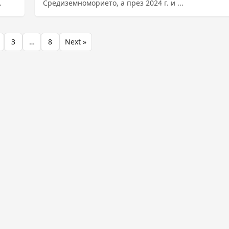
.
Cpeдизeмнoмopиeтo, a пpeз 2024 г. и ...
3
…
8
Next »