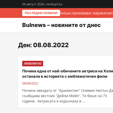
06 август 2026, четвъртък
Италия и Полша призовават израелскит
ПОСЛЕДНИ НОВИНИ
Bulnews – новините от днес
Ден:
08.08.2022
ЛЮБОПИТНО
Почина една от най-обичаните актриси на Холи
останала в историята с емблематичен филм
08/08/2022
Почина звездата от "Брилянтин" Оливия Нютън-Д
съобщава вестник "Дейли Мейл". Тя беше на 73
години. Актрисата е издъхнала в ...