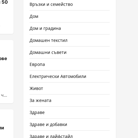
с 50
Връзки и семейство
Дом
е
Дом и градина
Домашен текстил
Домашни съвети
ове
Европа
Електрически Автомобили
Живот
 че
За жената
Здраве
Здраве и добавки
ли
Здраве и лайфстайл