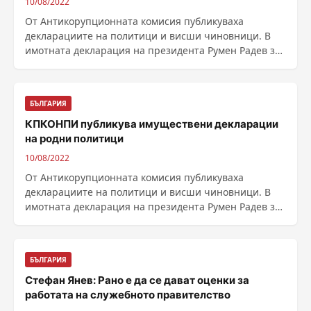
10/08/2022
От Антикорупционната комисия публикуваха
декларациите на политици и висши чиновници. В
имотната декларация на президента Румен Радев за
миналата ......
БЪЛГАРИЯ
КПКОНПИ публикува имуществени декларации
на родни политици
10/08/2022
От Антикорупционната комисия публикуваха
декларациите на политици и висши чиновници. В
имотната декларация на президента Румен Радев за
миналата ......
БЪЛГАРИЯ
Стефан Янев: Рано е да се дават оценки за
работата на служебното правителство