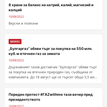
8 храни за баланс на натрий, калий, магнезий и
калций
10/08/2022
Вкусни и полезни
БИЗНЕС
„Булгаргаз“ обяви търг за покупка на 550 млн.
куб. м втечнен газ за зимата
10/08/2022
Държавният газов доставчик "Булгаргаз" обяви търг
за покупка на втечнен природен газ, съобщиха от
компанията. До 18 август ще се търсят общо 5,5 млн.
MWh или около 550 млн. куб. метра суровина за
периода октомври – декем...
Пореден протест #ГАZwithme тази вечер пред
президентството
10/08/2022