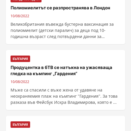
Полиомиелитът се разпространява в Лондон
10/08/2022
Великобритания въвежда бустерна ваксинация за
полиомиелит (детски паралич) за деца под 10-
годишна възраст след потвърдени данни за
разпространение на ......
БЪЛГАРИЯ
Продуцентка в бТВ се натъкна на ужасяваща
гледка на къмпинг „Гардения“
10/08/2022
Мъже са спасили с въже жена от удавяне на
неохраняемия плаж на къмпинг "Гардения". За това
разказа във Фейсбук Искра Владимирова, която е ...
БЪЛГАРИЯ