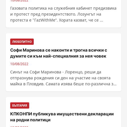
10/08/2022
Газовата политика на служебния кабинет предизвика
и протест пред президентството. Лозунгът на
протеста е "ГazWithMe“. Хората казват, че се ...
ЛЮБОПИТНО
Софи Маринова се наконти и трогна всички с
думите си към най-специалния за нея човек
10/08/2022
Синът на Софи Маринова - Лоренцо, реши да
отпразнува рождения си ден на участие на своята
майка в Пловдив. Самата изява беше по-различна за
певицата, ......
БЪЛГАРИЯ
КПКОНПИ публикува имуществени декларации
на родни политици