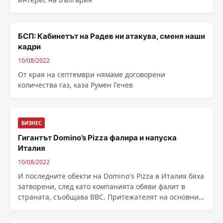
БСП: Кабинетът на Радев ни атакува, сменя наши
кадри
10/08/2022
От края на септември нямаме договорени
количества газ, каза Румен Гечев
БИЗНЕС
Гигантът Domino’s Pizza фалира и напуска
Италия
10/08/2022
И последните обекти на Domino's Pizza в Италия бяха
затворени, след като компанията обяви фалит в
страната, съобщава ВВС. Притежателят на основния
франчайз ePizza обясни, че е бил повлиян от
пандемията, а италианците предпочита...