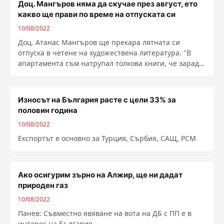
Доц. Мангъров няма да скучае през август, ето
какво ще прави по време на отпуската си
10/08/2022
Доц. Атанас Мангъров ще прекара лятната си
отпуска в четене на художествена литература. "В
апартамента съм натрупал толкова книги, че заради
......
Износът на България расте с цели 33% за
половин година
10/08/2022
Експортът е основно за Турция, Сърбия, САЩ, РСМ
Ако осигурим зърно на Алжир, ще ни дадат
природен газ
10/08/2022
Панев: Съвместно явяване на вота на ДБ с ПП е в
интерес на България