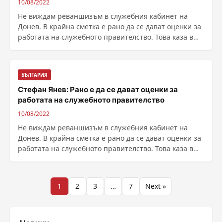
10/08/2022
Не виждам реваншизъм в служебния кабинет на
Донев. В крайна сметка е рано да се дават оценки за
работата на служебното правителство. Това каза в
......
БЪЛГАРИЯ
Стефан Янев: Рано е да се дават оценки за
работата на служебното правителство
10/08/2022
Не виждам реваншизъм в служебния кабинет на
Донев. В крайна сметка е рано да се дават оценки за
работата на служебното правителство. Това каза в
......
Разделяне
1
2
3
…
7
Next »
на