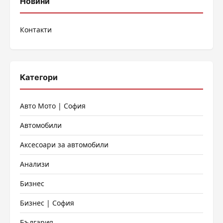
публикациите
Новини
на
Контакти
страници
Категори
Авто Мото | София
Автомобили
Аксесоари за автомобили
Анализи
Бизнес
Бизнес | София
България