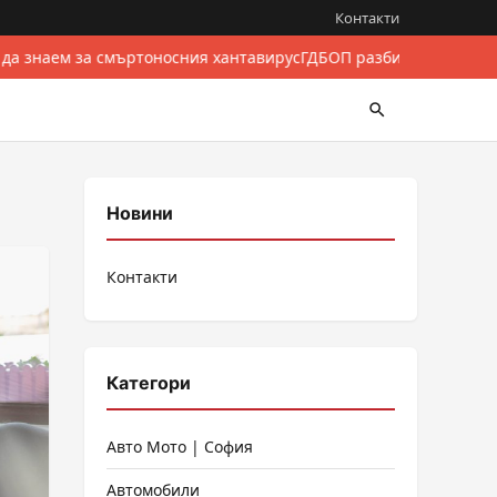
Контакти
да знаем за смъртоносния хантавирус
ГДБОП разби международен
Новини
Контакти
Категори
Авто Мото | София
Автомобили