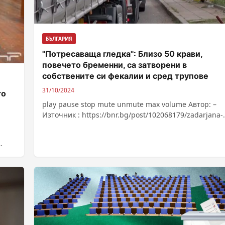
БЪЛГАРИЯ
"Потресаваща гледка": Близо 50 крави,
повечето бременни, са затворени в
собствените си фекалии и сред трупове
31/10/2024
то
play pause stop mute unmute max volume Автор: –
Източник : https://bnr.bg/post/102068179/zadarjana-
pratka-na-jivi-jivotni-na-granicata-mejdu-balgaria-i-tu