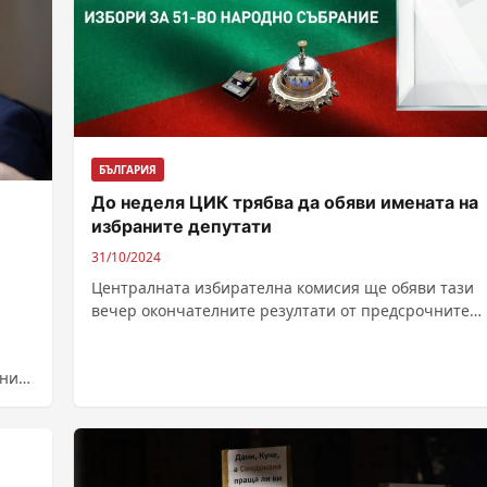
БЪЛГАРИЯ
До неделя ЦИК трябва да обяви имената на
избраните депутати
31/10/2024
Централната избирателна комисия ще обяви тази
вечер окончателните резултати от предсрочните
парламентарни избори на 27-и октомври и
разпределението на депутатските...
ник :