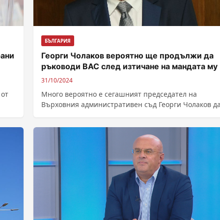
БЪЛГАРИЯ
рани
Георги Чолаков вероятно ще продължи да
ръководи ВАС след изтичане на мандата му
31/10/2024
 от
Много вероятно е сегашният председател на
Върховния административен съд Георги Чолаков д
продължи да ръководи институцията и след 22
ноември,...