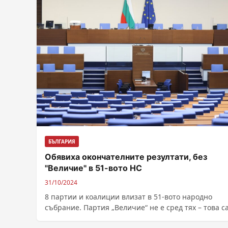
БЪЛГАРИЯ
Обявиха окончателните резултати, без
"Величие" в 51-вото НС
31/10/2024
8 партии и коалиции влизат в 51-вото народно
събрание. Партия „Величие“ не е сред тях – това с
окончателните изборни...