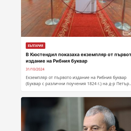
БЪЛГАРИЯ
В Кюстендил показаха екземпляр от първо
издание на Рибния буквар
31/10/2024
Екземпляр от първото издание на Рибния буквар
(Буквар с различни поучения 1824 г.) на д-р Петър
Берон беше показан в...