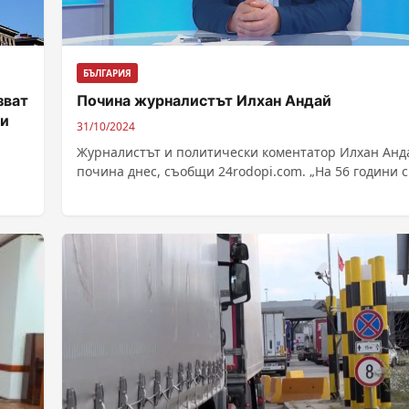
БЪЛГАРИЯ
зват
Почина журналистът Илхан Андай
ти
31/10/2024
Журналистът и политически коментатор Илхан Анд
почина днес, съобщи 24rodopi.com. „На 56 години 
да тупти едно голямо сърце! Изключителен...