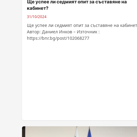
Ще успее ли седмият опит за съставяне на
кабинет?
31/10/2024
Ще успее ли седмият опит за съставяне на кабинет
Автор: Даниел Инков – Източник :
https://bnr.bg/post/102068277