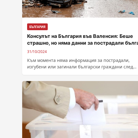
БЪЛГАРИЯ
Консулът на България във Валенсия: Беше
страшно, но няма данни за пострадали бълг
31/10/2024
Към момента няма информация за пострадали,
изгубени или загинали български граждани след
водното бедствие във Валенсия, каза генералният
консул на...