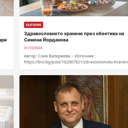
БЪЛГАРИЯ
Здравословното хранене през обектива на
ари
Симона Йорданова
31/10/2024
Автор: Соня Валериева – Източник :
https://bnr.bg/post/102067921/zdravoslovnoto-hranen
prez-obektiva-na-simona-iordanova-kulinarna-fotograf
saveti-za-balansiran-jivot