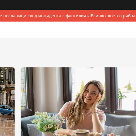
 посланици след инцидента с флотилията
Всичко, което трябва 