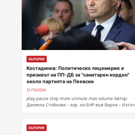
БЪЛГАРИЯ
Костадинов: Политическо лицемерие е
призивът на ПП-ДБ за "санитарен кордон"
около партията на Пеeвски
31/10/2024
play pause stop mute unmute max volume Автор:
Даниела Стойнова – кор. на БНР във Варна – Източ
https://bnr.bg/post/102068271/kostadin-kostadinov
БЪЛГАРИЯ