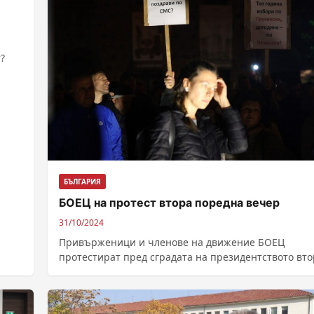
?
БЪЛГАРИЯ
БОЕЦ на протест втора поредна вечер
31/10/2024
Привърженици и членове на движение БОЕЦ
протестират пред сградата на президентството вто
поредна вечер с настояване за оставката на
премиера...