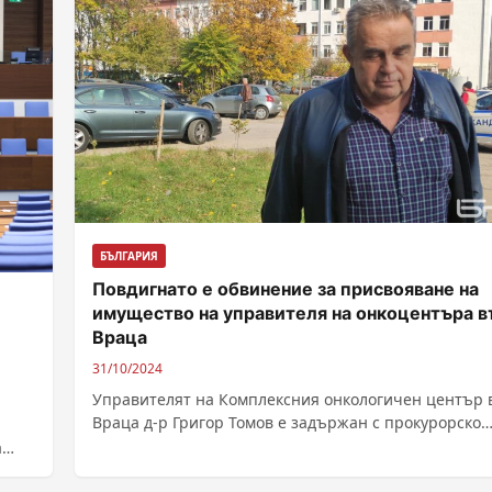
БЪЛГАРИЯ
Повдигнато е обвинение за присвояване на
имущество на управителя на онкоцентъра в
Враца
31/10/2024
Управителят на Комплексния онкологичен център 
Враца д-р Григор Томов е задържан с прокурорско
постановление за 72 часа. Това съобщиха от...
а