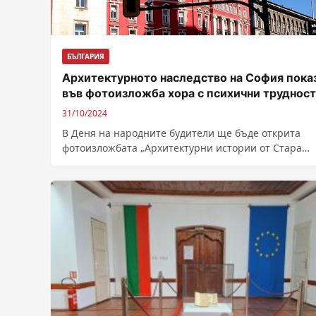
БЪЛГАРИЯ
Архитектурното наследство на София пока
във фотоизложба хора с психични труднос
31/10/2024
В Деня на народните будители ще бъде открита
фотоизложбата „Архитектурни истории от Стара
София“, организирана от Софийската фотографска
школа (СФШ)...