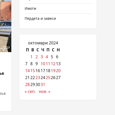
Имоти
Пердета и завеси
октомври 2024
П
В
С
Ч
П
С
Н
1
2
3
4
5
6
7
8
9
10
11
12
13
14
15
16
17
18
19
20
ъв
21
22
23
24
25
26
27
28
29
30
31
« сеп.
ное. »
във