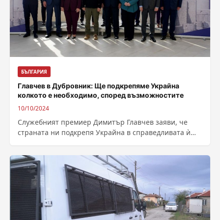
БЪЛГАРИЯ
Главчев в Дубровник: Ще подкрепяме Украйна
колкото е необходимо, според възможностите
10/10/2024
Служебният премиер Димитър Главчев заяви, че
страната ни подкрепя Украйна в справедливата ѝ
кауза за запазване на нейната независимост,
териториална...