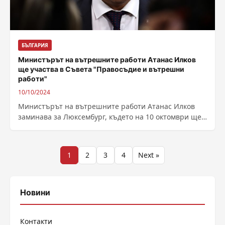
БЪЛГАРИЯ
Министърът на вътрешните работи Атанас Илков
ще участва в Съвета "Правосъдие и вътрешни
работи"
10/10/2024
Министърът на вътрешните работи Атанас Илков
заминава за Люксембург, където на 10 октомври ще
се състои редовно заседание на Съвета...
Разделяне
1
2
3
4
Next »
на
публикациите
Новини
на
Контакти