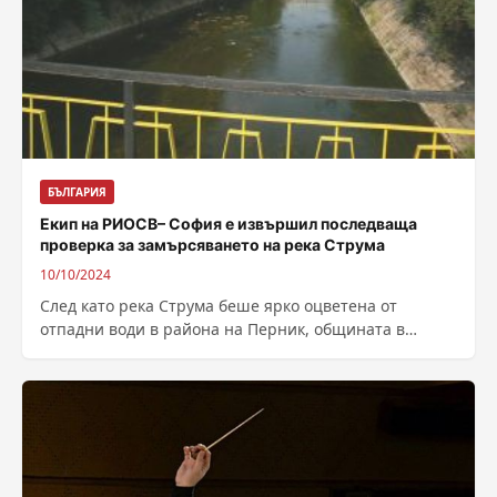
БЪЛГАРИЯ
Екип на РИОСВ– София е извършил последваща
проверка за замърсяването на река Струма
10/10/2024
След като река Струма беше ярко оцветена от
отпадни води в района на Перник, общината в
областния град не е...