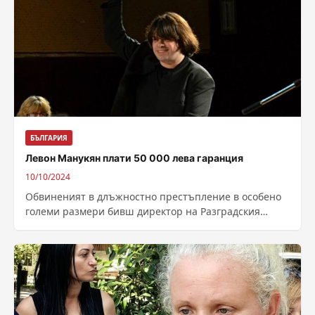
БЪЛГАРИЯ
Левон Манукян плати 50 000 лева гаранция
10/10/2024
Обвиненият в длъжностно престъпление в особено
големи размери бивш директор на Разградския
театър Левон Манукян е платил днес гаранцията
си...