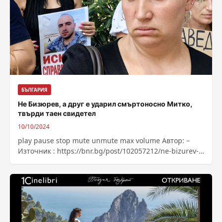
БЪЛГАРИЯ
Не Бизюрев, а друг е ударил смъртоносно Митко,
твърди таен свидетел
10/10/2024
play pause stop mute unmute max volume Автор: –
Източник : https://bnr.bg/post/102057212/ne-bizurev-
a-drug-e-udaril-smartonosno-mitko-tvardi-taen-svidetel