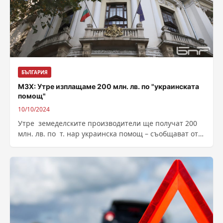
БЪЛГАРИЯ
МЗХ: Утре изплащаме 200 млн. лв. по "украинската
помощ"
10/10/2024
Утре земеделските производители ще получат 200
млн. лв. по т. нар украинска помощ – съобщават от
Министерството на земеделието . Това...