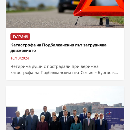
БЪЛГАРИЯ
Катастрофа на Подбалканския път затруднява
движението
10/10/2024
Четирима души с пострадали при верижна
катастрофа на Подбалканския път София – Бургас в
района на село Копринка. Ударили са...