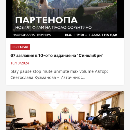
БЪЛГАРИЯ
67 заглавия в 10-ото издание на "Синелибри"
10/10/2024
play pause stop mute unmute max volume Автор:
Светослава Кузманова – Източник :
https://bnr.bg/post/102057303/67-zaglavia-v-10-oto-
izdanie-na-sinelibri