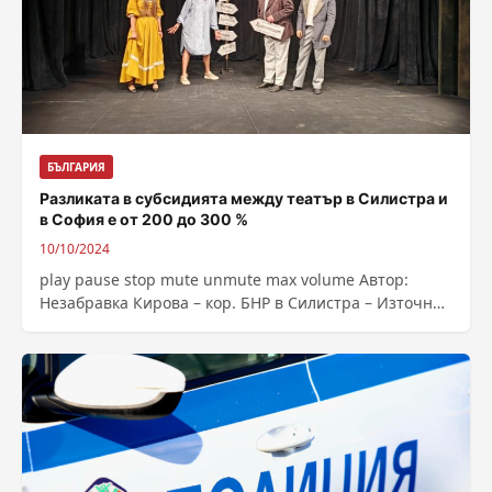
БЪЛГАРИЯ
Разликата в субсидията между театър в Силистра и
в София е от 200 до 300 %
10/10/2024
play pause stop mute unmute max volume Автор:
Незабравка Кирова – кор. БНР в Силистра – Източник
: https://bnr.bg/post/102057253/razlikata-v-subsidiata-
mejdu-teatar-v-silistra-i-teatar-v-sofia-e-ot-200-do-300