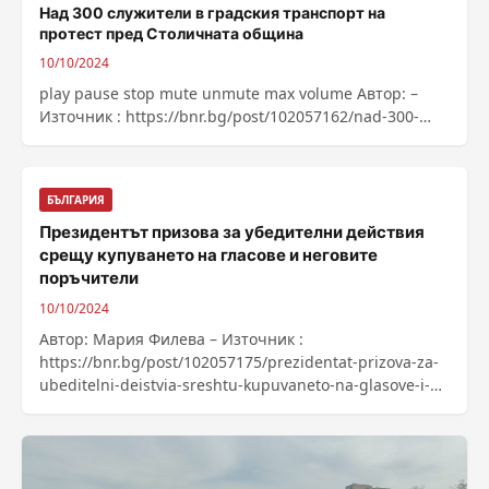
Над 300 служители в градския транспорт на
протест пред Столичната община
10/10/2024
play pause stop mute unmute max volume Автор: –
Източник : https://bnr.bg/post/102057162/nad-300-
slujiteli-v-gradskia-transport-na-protest-pred-
stolichnata-obshtina
БЪЛГАРИЯ
Президентът призова за убедителни действия
срещу купуването на гласове и неговите
поръчители
10/10/2024
Автор: Мария Филева – Източник :
https://bnr.bg/post/102057175/prezidentat-prizova-za-
ubeditelni-deistvia-sreshtu-kupuvaneto-na-glasove-i-
negovite-porachiteli