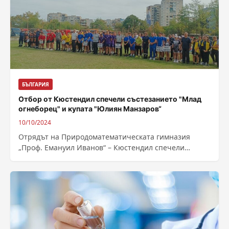
БЪЛГАРИЯ
Отбор от Кюстендил спечели състезанието "Млад
огнеборец" и купата "Юлиян Манзаров“
10/10/2024
Отрядът на Природоматематическата гимназия
„Проф. Емануил Иванов“ – Кюстендил спечели
първото място и преходната купа „Юлиян Манзаров“
на традиционния национален...