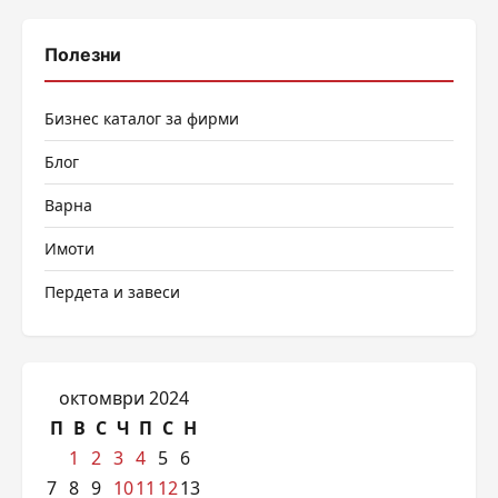
Полезни
Бизнес каталог за фирми
Блог
Варна
Имоти
Пердета и завеси
октомври 2024
П
В
С
Ч
П
С
Н
1
2
3
4
5
6
7
8
9
10
11
12
13