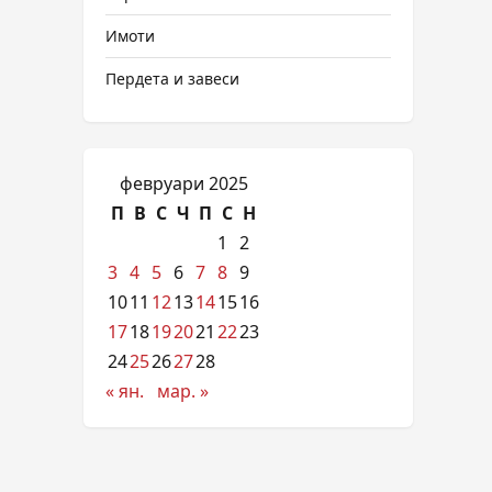
Имоти
Пердета и завеси
февруари 2025
П
В
С
Ч
П
С
Н
1
2
3
4
5
6
7
8
9
10
11
12
13
14
15
16
17
18
19
20
21
22
23
24
25
26
27
28
« ян.
мар. »