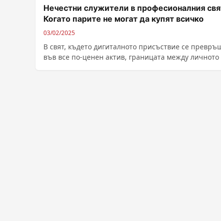
Нечестни служители в професионалния свя
Когато парите не могат да купят всичко
03/02/2025
В свят, където дигиталното присъствие се превръ
във все по-ценен актив, границата между личното
професионалното понякога се размива. Понякога...