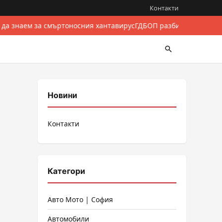
Контакти
 да знаем за смъртоносния хантавирус
ГДБОП разби международе
Новини
Контакти
Категори
Авто Мото | София
Автомобили