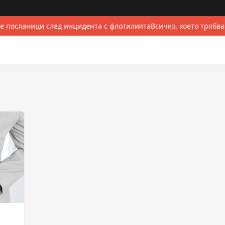
е посланици след инцидента с флотилията
Всичко, което трябва