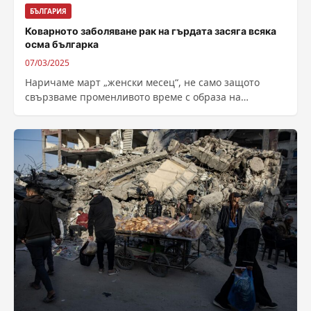
БЪЛГАРИЯ
Коварното заболяване рак на гърдата засяга всяка
осма българка
07/03/2025
Наричаме март „женски месец“, не само защото
свързваме променливото време с образа на
капризната „Баба Марта“, която бързо сменя
настроението...