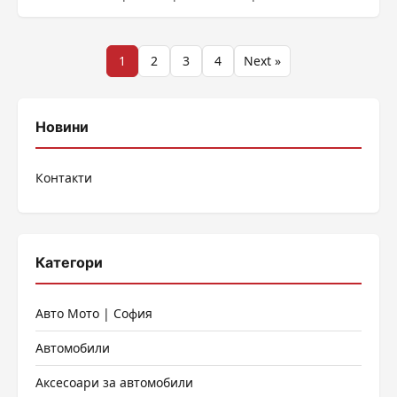
кампания по повод празника на жената 8 март. Тя...
Разделяне
1
2
3
4
Next »
на
публикациите
Новини
на
Контакти
страници
Категори
Авто Мото | София
Автомобили
Аксесоари за автомобили