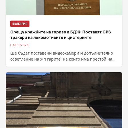
БЪЛГАРИЯ
Срещу кражбите на гориво в БДЖ: Поставят GPS
тракери на локомотивите и цистерните
07/03/2025
Ще бъдат поставени видеокамери и допълнително
осветление на жп гарите, на които има престой на
тежкотоварни композиции. GPS тракери пък...