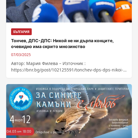
БЪЛГАРИЯ
Тончев, ДПС-ДПС: Никой не ни дърпа конците,
очевидно има скрито мнозинство
07/03/2025
Автор: Мария Филева – Източник :
https://bnr.bg/post/102125591/tonchev-dps-dps-nikoi-
ne-ni-darpa-koncite-ochevidno-ima-skrito-mnozinstvo