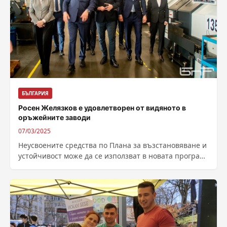
БЪЛГАРИЯ
Росен Желязков е удовлетворен от видяното в
оръжейните заводи
07/03/2025
Неусвоените средства по Плана за възстановяване и
устойчивост може да се използват в новата програма
за превъоръжаване на Европа. По...