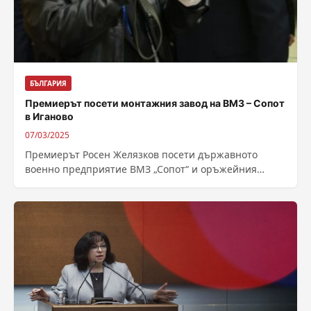
БЪЛГАРИЯ
Премиерът посети монтажния завод на ВМЗ – Сопот
в Иганово
07/03/2025
Премиерът Росен Желязков посети държавното
военно предприятие ВМЗ „Сопот“ и оръжейния
завод „Арсенал“ в Казанлък. Визитата е във връзка с
развитието на...