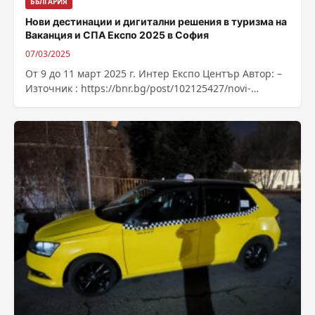
БЪЛГАРИЯ
Нови дестинации и дигитални решения в туризма на
Ваканция и СПА Експо 2025 в София
07/03/2025
От 9 до 11 март 2025 г. Интер Експо Център Автор: –
Източник : https://bnr.bg/post/102125427/novi-
destinacii-i-digitalni-reshenia-v-turizma-na-vakancia-
spa-ekspo-2025-v-sofia