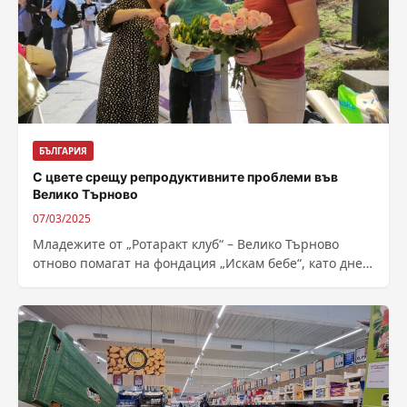
БЪЛГАРИЯ
С цвете срещу репродуктивните проблеми във
Велико Търново
07/03/2025
Младежите от „Ротаракт клуб“ – Велико Търново
отново помагат на фондация „Искам бебе“, като днес
и утре благотворително предлагат рози...