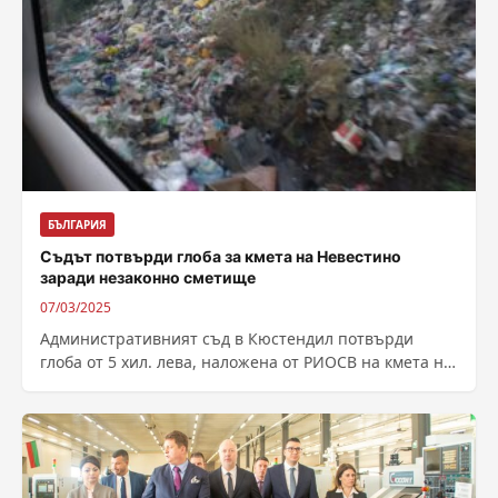
БЪЛГАРИЯ
Съдът потвърди глоба за кмета на Невестино
заради незаконно сметище
07/03/2025
Административният съд в Кюстендил потвърди
глоба от 5 хил. лева, наложена от РИОСВ на кмета на
Община-Невестино инж. Димитър Стаменков,...