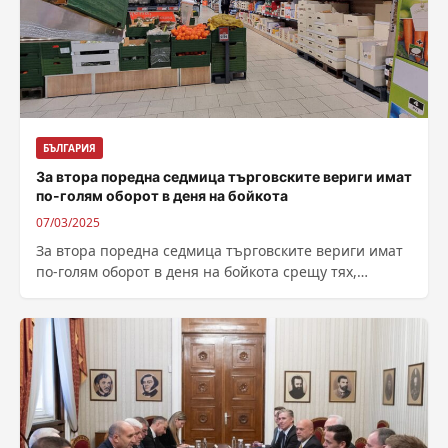
БЪЛГАРИЯ
За втора поредна седмица търговските вериги имат
по-голям оборот в деня на бойкота
07/03/2025
За втора поредна седмица търговските вериги имат
по-голям оборот в деня на бойкота срещу тях,
показват данните на Националната агенция...