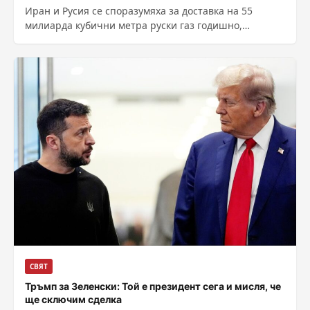
Иран и Русия се споразумяха за доставка на 55
милиарда кубични метра руски газ годишно,
въпреки че цените все още...
СВЯТ
Тръмп за Зеленски: Той е президент сега и мисля, че
ще сключим сделка