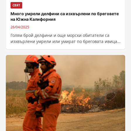
СВЯТ
Много умрели делфини са изхвърлени по бреговете
на Южна Калифорния
26/04/2025
Голям брой делфини и още морски обитатели са
изхвърлени умрели или умират по бреговата ивица
в Южна Калифорния поради цъфтежа на...