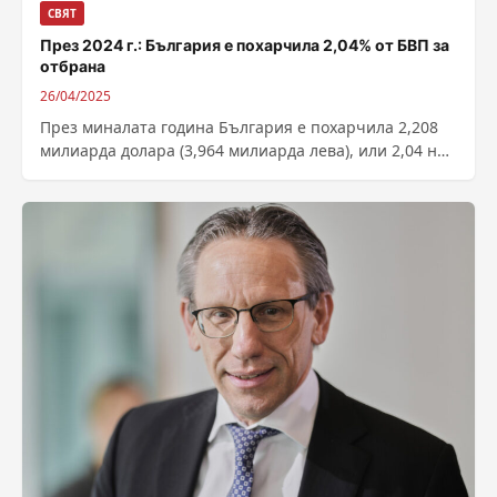
СВЯТ
През 2024 г.: България е похарчила 2,04% от БВП за
отбрана
26/04/2025
През миналата година България е похарчила 2,208
милиарда долара (3,964 милиарда лева), или 2,04 на
сто от своя брутен вътрешен...