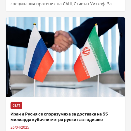
специалния пратеник на САЩ Стивън Уиткоф. За
четвърти път от февруари двамата обсъдиха...
СВЯТ
Иран и Русия се споразумяха за доставка на 55
милиарда кубични метра руски газ годишно
26/04/2025