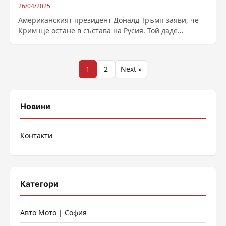
26/04/2025
Американският президент Доналд Тръмп заяви, че
Крим ще остане в състава на Русия. Той даде
обширно интервю за списание „Тайм“...
Разделяне
1
2
Next »
на
публикациите
Новини
на
Контакти
страници
Категори
Авто Мото | София