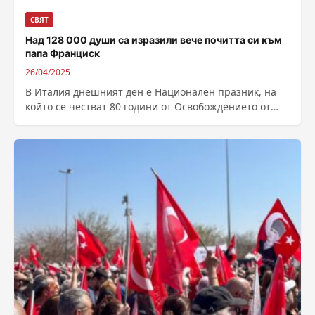
СВЯТ
Над 128 000 души са изразили вече почитта си към
папа Франциск
26/04/2025
В Италия днешният ден е Национален празник, на
който се честват 80 години от Освобождението от
фашизма и нацистката окупация....