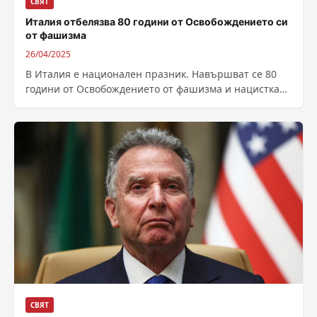
СВЯТ
Италия отбелязва 80 години от Освобождението си
от фашизма
26/04/2025
В Италия е национален празник. Навършват се 80
години от Освобождението от фашизма и нацистката
окупация. Събитието съвпада с петдневния...
СВЯТ