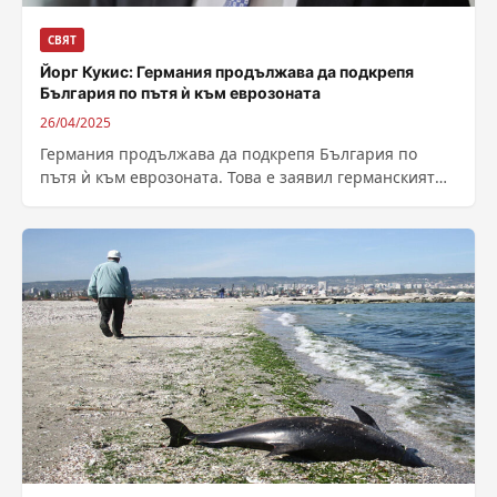
СВЯТ
Йорг Кукис: Германия продължава да подкрепя
България по пътя ѝ към еврозоната
26/04/2025
Германия продължава да подкрепя България по
пътя ѝ към еврозоната. Това е заявил германският
министър на финансите Йорг Кукис в...