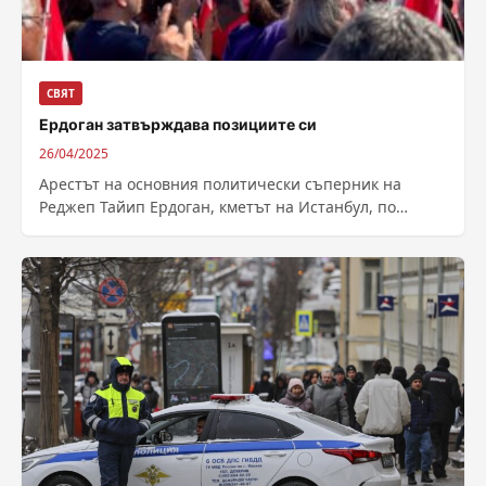
СВЯТ
Ердоган затвърждава позициите си
26/04/2025
Арестът на основния политически съперник на
Реджеп Тайип Ердоган, кметът на Истанбул, по
съмнителни обвинения миналия месец изкара на
улицата...