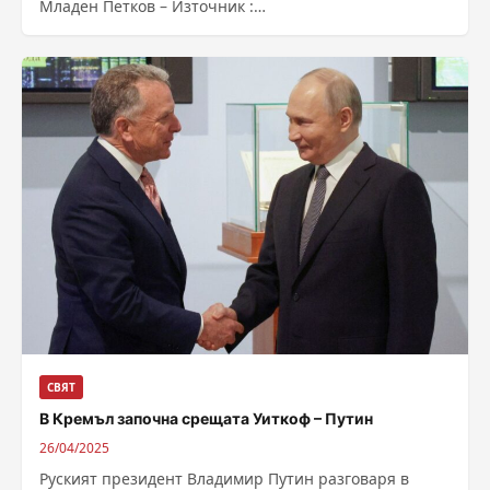
Младен Петков – Източник :
https://bnr.bg/post/102148500/tramp-ostava-optimist-
za-primirie-mejdu-rusia-i-ukraina
СВЯТ
В Кремъл започна срещата Уиткоф – Путин
26/04/2025
Руският президент Владимир Путин разговаря в