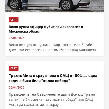
СВЯТ
Висш руски офицер е убит при експлозия в
Московска област
26/04/2025
Висш офицер от руските въоръжени сили бе убит
днес при експлозия на автомобил в град Балашиха в
Московска област, съобщиха...
СВЯТ
Тръмп: Мита върху вноса в САЩ от 50% за една
година биха били "пълна победа"
26/04/2025
Президентът на Съединените щати Доналд Тръмп
заяви, че би сметнал за „пълна победа“, ако САЩ
могат да наложат мита върху...