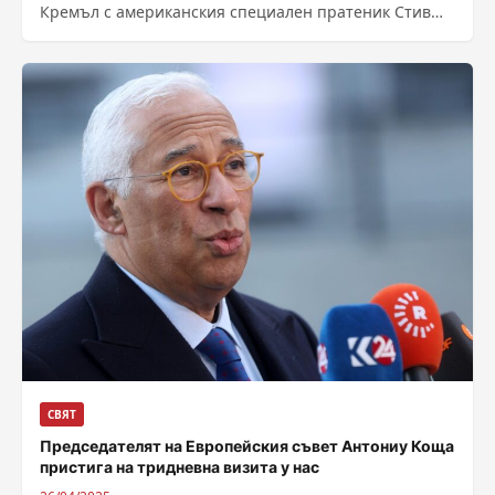
Кремъл с американския специален пратеник Стив
Уиткоф, съобщи прессекретарят на Путин Дмитрий
Песков, цитиран...
СВЯТ
Председателят на Европейския съвет Антониу Коща
пристига на тридневна визита у нас