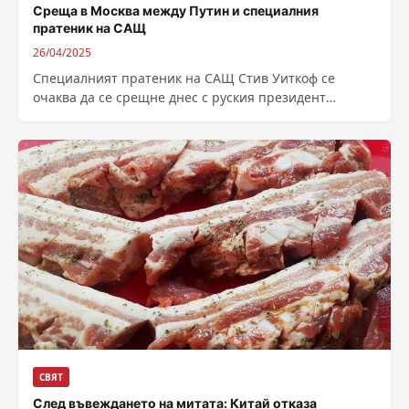
Среща в Москва между Путин и специалния
пратеник на САЩ
26/04/2025
Специалният пратеник на САЩ Стив Уиткоф се
очаква да се срещне днес с руския президент
Владимир Путин в Москва. Визитата...
СВЯТ
След въвеждането на митата: Китай отказа