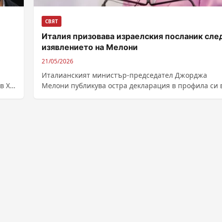
СВЯТ
Италия призовава израелския посланик сле
изявлението на Мелони
21/05/2026
Италианският министър-председател Джорджа
в X,
Мелони публикува остра декларация в профила си в
ър
в която осъди поведението на израелския министъ
Итамар...