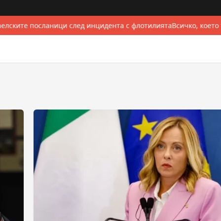
елските посланици след инцидента с флотилията
Всичко, което