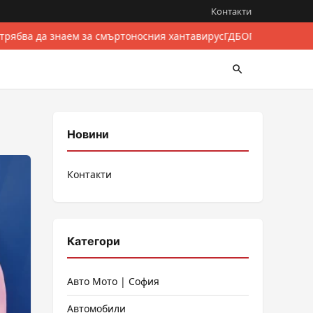
Контакти
 трябва да знаем за смъртоносния хантавирус
ГДБОП разби между
Новини
Контакти
Категори
Авто Мото | София
Автомобили