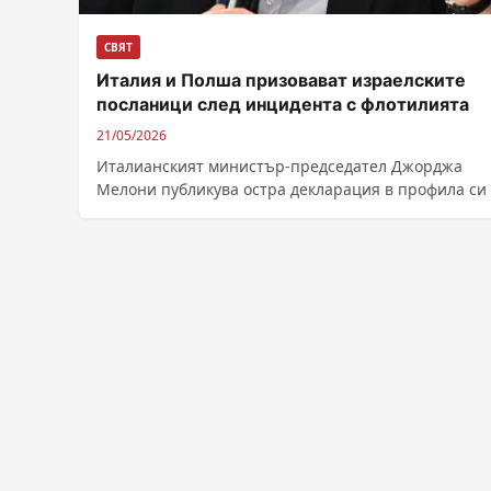
СВЯТ
Италия и Полша призовават израелските
посланици след инцидента с флотилията
21/05/2026
Италианският министър-председател Джорджа
Мелони публикува остра декларация в профила си 
в която осъди поведението на израелския минист
Итамар...