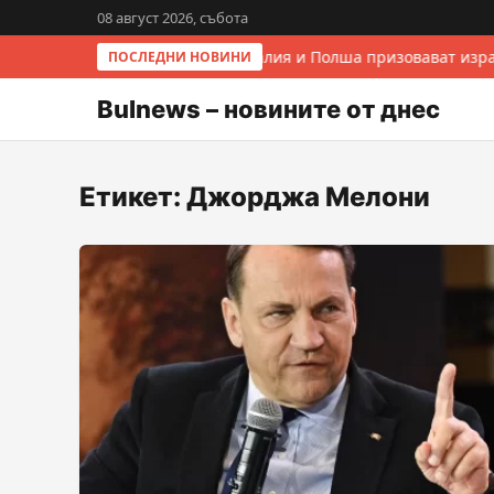
08 август 2026, събота
Италия и Полша призовават изра
ПОСЛЕДНИ НОВИНИ
Bulnews – новините от днес
Етикет:
Джорджа Мелони