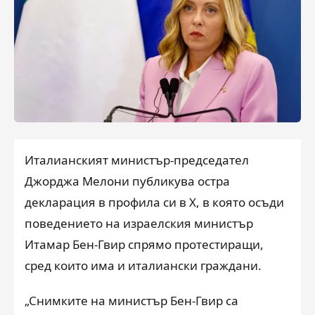
Италианският министър-председател
Джорджа Мелони публикува остра
декларация в профила си в X, в която осъди
поведението на израелския министър
Итамар Бен-Гвир спрямо протестиращи,
сред които има и италиански граждани.
„Снимките на министър Бен-Гвир са