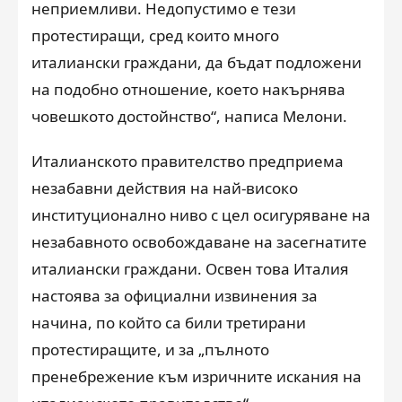
неприемливи. Недопустимо е тези
протестиращи, сред които много
италиански граждани, да бъдат подложени
на подобно отношение, което накърнява
човешкото достойнство“, написа Мелони.
Италианското правителство предприема
незабавни действия на най-високо
институционално ниво с цел осигуряване на
незабавното освобождаване на засегнатите
италиански граждани. Освен това Италия
настоява за официални извинения за
начина, по който са били третирани
протестиращите, и за „пълното
пренебрежение към изричните искания на