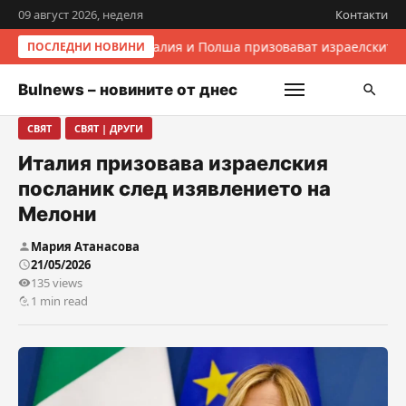
09 август 2026, неделя
Контакти
Италия и Полша призовават израелските 
ПОСЛЕДНИ НОВИНИ
Bulnews – новините от днес
СВЯТ
СВЯТ | ДРУГИ
Италия призовава израелския
посланик след изявлението на
Мелони
Мария Атанасова
21/05/2026
135 views
1 min read