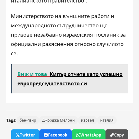
италианското правителство“.
Министерството на външните работи и
международното сътрудничество ще
призове незабавно израелския посланик за
официални разяснения относно случилото
се.
Виж и това
Кипър отчете като успешно
европредседателството си
Tags:
бен-гвир
Джорджа Мелони
израел
италия
Twitter
Facebook
WhatsApp
Copy