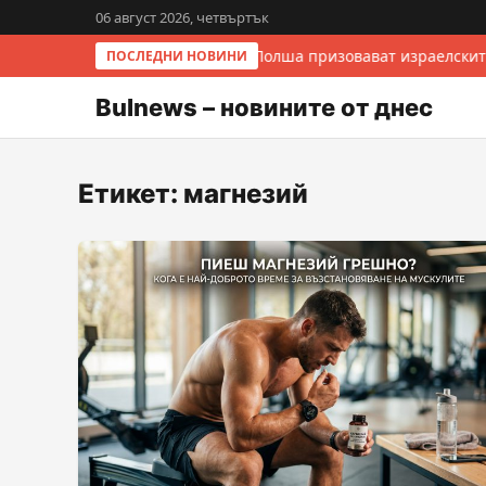
06 август 2026, четвъртък
Италия и Полша призовават израелскит
ПОСЛЕДНИ НОВИНИ
Bulnews – новините от днес
Етикет:
магнезий