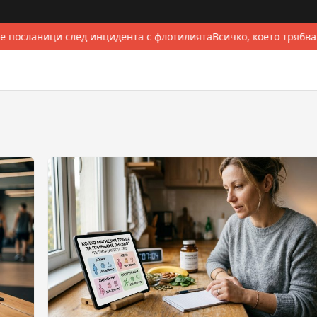
е посланици след инцидента с флотилията
Всичко, което трябва