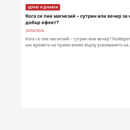
ЗДРАВЕ И ДОБАВКИ
Кога се пие магнезий – сутрин или вечер за 
добър ефект?
26/04/2026
Кога се пие магнезий – сутрин или вечер? Разбере
как времето на прием влияе върху усвояването на
минерала и ползите за съня и енергията.