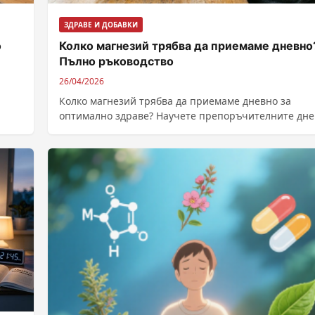
ЗДРАВЕ И ДОБАВКИ
о
Колко магнезий трябва да приемаме дневно
Пълно ръководство
26/04/2026
Колко магнезий трябва да приемаме дневно за
оптимално здраве? Научете препоръчителните дн
дози, източници на магнезий и симптоми на дефиц
нашето ръководство.