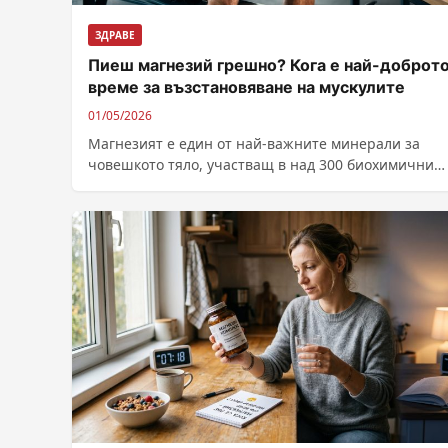
ЗДРАВЕ
Пиеш магнезий грешно? Кога е най-доброт
време за възстановяване на мускулите
01/05/2026
Магнезият е един от най-важните минерали за
човешкото тяло, участващ в над 300 биохимични
реакции. Той поддържа нормалната функция на...