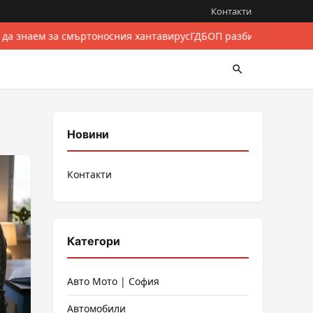
Контакти
 да знаем за смъртоносния хантавирус
ГДБОП разби международе
Новини
Контакти
Категори
Авто Мото | София
Автомобили