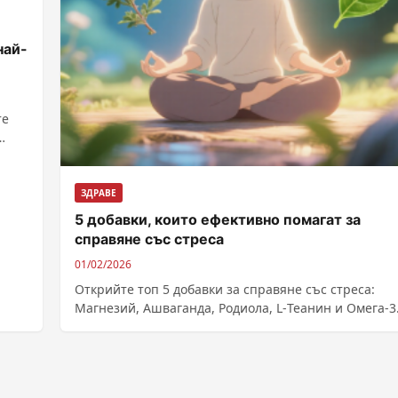
най-
те
ЗДРАВЕ
5 добавки, които ефективно помагат за
справяне със стреса
01/02/2026
Открийте топ 5 добавки за справяне със стреса:
Магнезий, Ашваганда, Родиола, L-Теанин и Омега-3
Научете как помагат и как да ги приемате за по-
спокоен живот.