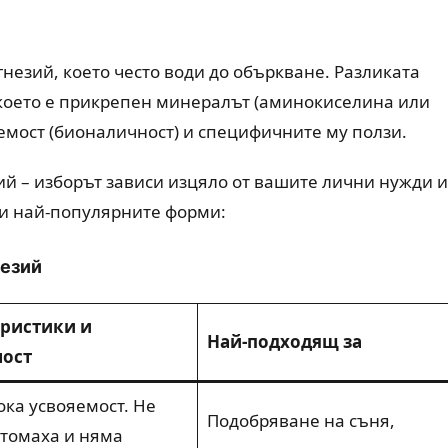
незий, което често води до объркване. Разликата
 което е прикрепен минералът (аминокиселина или
яемост (бионаличност) и специфичните му ползи.
й – изборът зависи изцяло от вашите лични нужди и
ли най-популярните форми:
незий
ристики и
Най-подходящ за
мост
ока усвояемост. Не
Подобряване на съня,
стомаха и няма