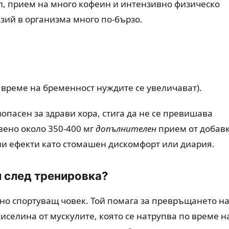
ол, прием на много кофеин и интензивно физическо
зий в организма много по-бързо.
о време на бременност нуждите се увеличават).
пасен за здрави хора, стига да не се превишава
вено около 350-400 мг
допълнителен
прием от добавк
чни ефекти като стомашен дискомфорт или диария.
и след тренировка?
вно спортуващ човек. Той помага за превръщането н
иселина от мускулите, която се натрупва по време н