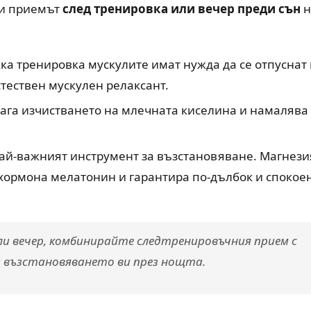
ти приемът
след тренировка или вечер преди сън
н
ка тренировка мускулите имат нужда да се отпуснат 
стествен мускулен релаксант.
га изчистването на млечната киселина и намалява
ай-важният инструмент за възстановяване. Магнези
 хормона мелатонин и гарантира по-дълбок и спокое
ли вечер, комбинирайте следтренировъчния прием с
а възстановяването ви през нощта.