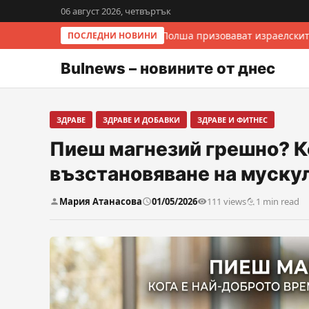
06 август 2026, четвъртък
Италия и Полша призовават израелскит
ПОСЛЕДНИ НОВИНИ
Bulnews – новините от днес
ЗДРАВЕ
ЗДРАВЕ И ДОБАВКИ
ЗДРАВЕ И ФИТНЕС
Пиеш магнезий грешно? Ко
възстановяване на муску
Мария Атанасова
01/05/2026
111 views
1 min read