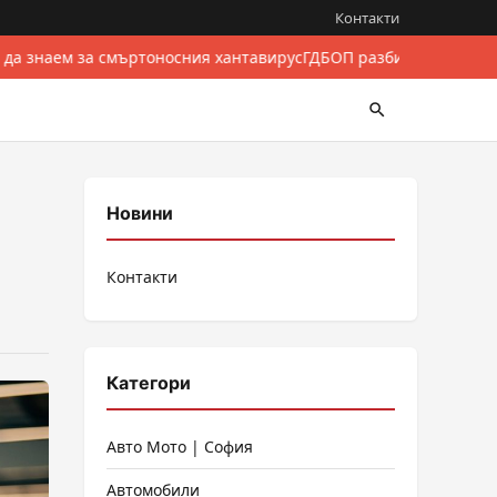
Контакти
 да знаем за смъртоносния хантавирус
ГДБОП разби международе
Новини
Контакти
Категори
Авто Мото | София
Автомобили