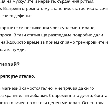
ия на мускулите и нервите, сърдечния ритъм,
. Въпреки огромното му значение, статистиката соч
гнезиев дефицит.
спортните си постижения чрез суплементиране,
проса. В тази статия ще разгледаме подробно дали
е най-доброто време за прием спрямо тренировките и
ашите нужди.
гнезий?
 препоръчително.
 магнезий самостоятелно, ние трябва да си го
з хранителни добавки. Съвременната диета, богата
ото количество от този ценен минерал. Освен това,