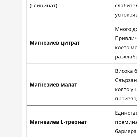
(Глицинат)
слабите
успокоя
Много д
Привлич
Магнезиев цитрат
което м
разхлаб
Висока 
Свързан
Магнезиев малат
която уч
произво
Единств
Магнезиев L-треонат
премина
бариера.