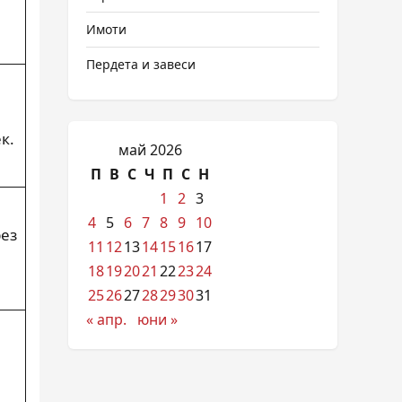
Имоти
Пердета и завеси
к.
май 2026
П
В
С
Ч
П
С
Н
1
2
3
4
5
6
7
8
9
10
ез
11
12
13
14
15
16
17
18
19
20
21
22
23
24
25
26
27
28
29
30
31
« апр.
юни »