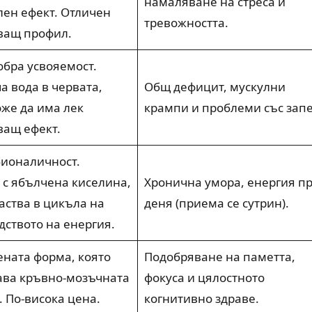
намаляване на стреса и
лен ефект. Отличен
тревожността.
ващ профил.
обра усвояемост.
а вода в червата,
Общ дефицит, мускулни
оже да има лек
крампи и проблеми със запе
ващ ефект.
бионаличност.
 с ябълчена киселина,
Хронична умора, енергия пр
аства в цикъла на
деня (приема се сутрин).
дството на енергия.
ената форма, която
Подобряване на паметта,
ва кръвно-мозъчната
фокуса и цялостното
 По-висока цена.
когнитивно здраве.