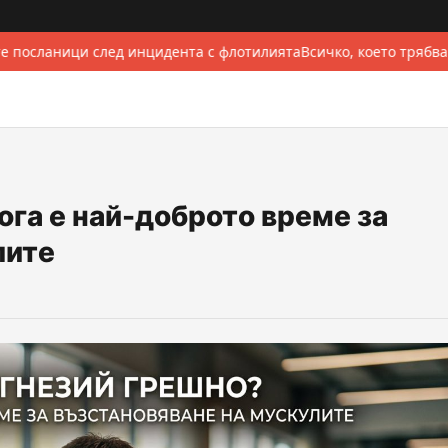
е посланици след инцидента с флотилията
Всичко, което трябва
га е най-доброто време за
лите