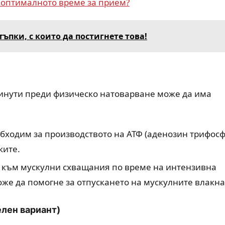
е оптималното време за прием?
тъпки, с които да постигнете това!
минути преди физическо натоварване може да има
бходим за производството на АТФ (аденозин трифосф
ките.
и към мускулни схващания по време на интензивна
же да помогне за отпускането на мускулните влакна
лен вариант)