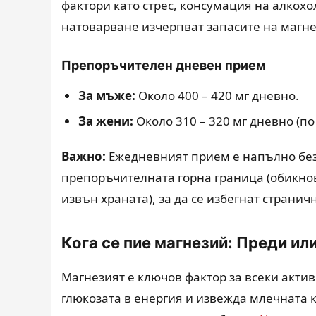
фактори като стрес, консумация на алкох
натоварване изчерпват запасите на магне
Препоръчителен дневен прием
За мъже:
Около 400 – 420 мг дневно.
За жени:
Около 310 – 320 мг дневно (п
Важно:
Ежедневният прием е напълно безо
препоръчителната горна граница (обикно
извън храната), за да се избегнат страни
Кога се пие магнезий: Преди ил
Магнезият е ключов фактор за всеки акти
глюкозата в енергия и извежда млечната к