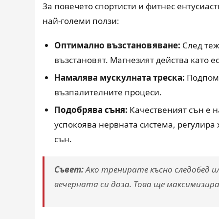
За повечето спортисти и фитнес ентусиас
най-големи ползи:
Оптимално възстановяване:
След теж
възстановят. Магнезият действа като е
Намалява мускулната треска:
Подпома
възпалителните процеси.
Подобрява съня:
Качественият сън е н
успокоява нервната система, регулира
сън.
Съвет:
Ако тренирате късно следобед и
вечерната си доза. Това ще максимизир