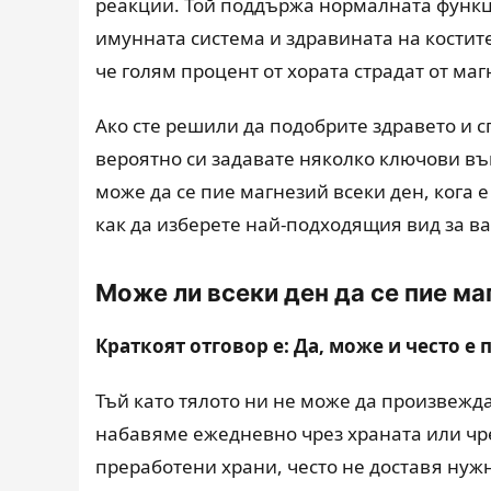
реакции. Той поддържа нормалната функц
имунната система и здравината на костите
че голям процент от хората страдат от ма
Ако сте решили да подобрите здравето и 
вероятно си задавате няколко ключови въ
може да се пие магнезий всеки ден, кога 
как да изберете най-подходящия вид за в
Може ли всеки ден да се пие ма
Краткоят отговор е: Да, може и често е
Тъй като тялото ни не може да произвежда
набавяме ежедневно чрез храната или чре
преработени храни, често не доставя нужн