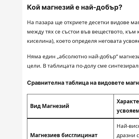
Кой магнезий е най-добър?
На пазара ще откриете десетки видове маг
между тях се състои във веществото, към
киселина), което определя неговата усво
Няма един „абсолютно най-добър“ магнези
цели. В таблицата по-долу сме синтезира
Сравнителна таблица на видовете маг
Характе
Вид Магнезий
усвояе
Най-вис
Магнезиев бисглицинат
дразни 