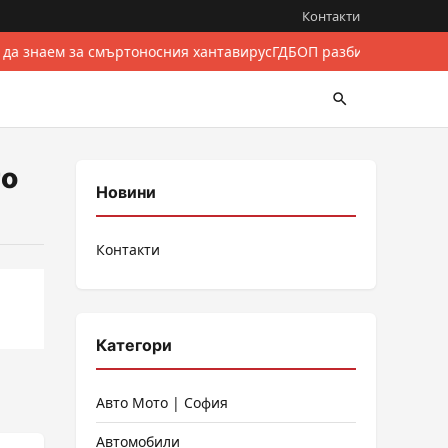
Контакти
 да знаем за смъртоносния хантавирус
ГДБОП разби международе
то
Новини
Контакти
Категори
Авто Мото | София
Автомобили