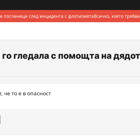
е посланици след инцидента с флотилията
Всичко, което трябва
 го гледала с помощта на дядо
 че то е в опасност