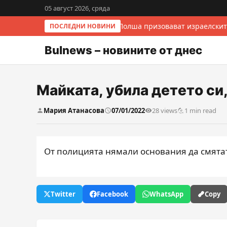
05 август 2026, сряда
Италия и Полша призовават израелскит
ПОСЛЕДНИ НОВИНИ
Bulnews – новините от днес
Майката, убила детето си,
Мария Атанасова
07/01/2022
28 views
1 min read
От полицията нямали основания да смятат,
Twitter
Facebook
WhatsApp
Copy