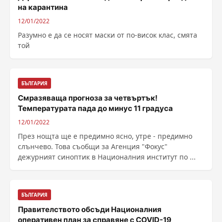
на карантина
12/01/2022
Разумно е да се носят маски от по-висок клас, смята
той
БЪЛГАРИЯ
Смразяваща прогноза за четвъртък!
Температурата пада до минус 11 градуса
12/01/2022
През нощта ще е предимно ясно, утре - предимно
слънчево. Това съобщи за Агенция "Фокус"
дежурният синоптик в Националния институт по ...
БЪЛГАРИЯ
Правителството обсъди Националния
оперативен план за справяне с COVID-19