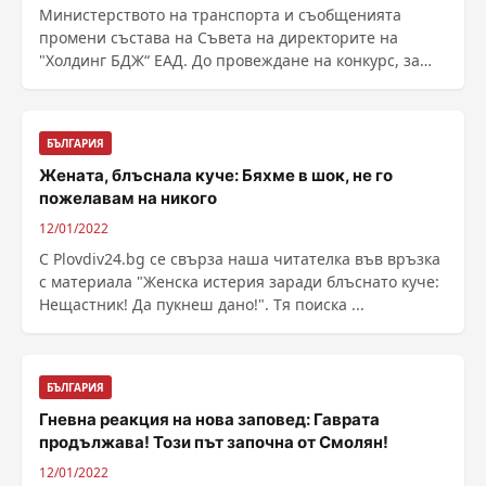
Министерството на транспорта и съобщенията
промени състава на Съвета на директорите на
"Холдинг БДЖ“ ЕАД. До провеждане на конкурс, за
нови ......
БЪЛГАРИЯ
Жената, блъснала куче: Бяхме в шок, не го
пожелавам на никого
12/01/2022
С Plovdiv24.bg се свърза наша читателка във връзка
с материала "Женска истерия заради блъснато куче:
Нещастник! Да пукнеш дано!". Тя поиска ...
БЪЛГАРИЯ
Гневна реакция на нова заповед: Гаврата
продължава! Този път започна от Смолян!
12/01/2022