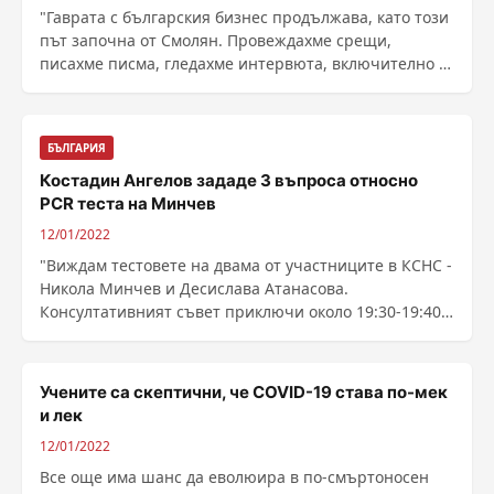
"Гаврата с българския бизнес продължава, като този
път започна от Смолян. Провеждахме срещи,
писахме писма, гледахме интервюта, включително и
......
БЪЛГАРИЯ
Костадин Ангелов зададе 3 въпроса относно
PCR теста на Минчев
12/01/2022
"Виждам тестовете на двама от участниците в КСНС -
Никола Минчев и Десислава Атанасова.
Консултативният съвет приключи около 19:30-19:40
часа. ...
Учените са скептични, че COVID-19 става по-мек
и лек
12/01/2022
Все още има шанс да еволюира в по-смъртоносен