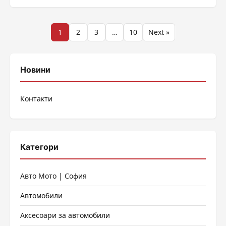
Разделяне
1
2
3
…
10
Next »
на
публикациите
Новини
на
Контакти
страници
Категори
Авто Мото | София
Автомобили
Аксесоари за автомобили