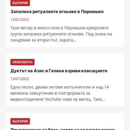
БЪЛГАРИЯ
Запалиха ритуалните огньове в Пернишко
13/01/2022
Тази вечер в много села в Пернишко кукерските
групи запалиха ритуалните огньове. Под знака на
пандемия за втори път, хората
посрещат традиционния ......
ЛЮБОПИТНО
Дуетът на Азис и Галена взриви класациите
13/01/2022
Една песен, двама хитови изпълнители и над 14
милиона завъртания в платформата за
видеосподеляне YouTube само за месец. Така
изглежда в цифри парчето ......
БЪЛГАРИЯ
Предложение за брак, което не се вижда всеки