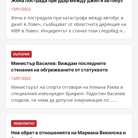
Жена пострада при удар между джип и автобус
13/01/2022
Жена е пострадала при катастрофа между автобус и
джип в Ловеч, съобщават от областната дирекция на
МВР в Ловеч. Инцидентът е станал този следобед на
......
БЪЛГАРИЯ
Министър Василев: Виждам последните
стенания на обгрижваните от статуквото
13/01/2022
Министърът на спорта отговори на Илиана Раева в
специалния извънреден брифинг. Радостин Василев
сподели, че няма да допусне комуникация по ......
ЛЮБОПИТНО
Нов обрат в отношенията на Мариана Векилска и