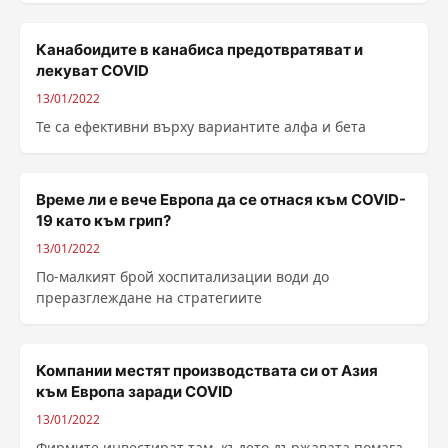
Това става ясно от съобщение н...
Канабоидите в канабиса предотвратяват и
лекуват COVID
13/01/2022
Те са ефективни върху вариантите алфа и бета
Време ли е вече Европа да се отнася към COVID-
19 като към грип?
13/01/2022
По-малкият брой хоспитализации води до
преразглеждане на стратегиите
Компании местят производствата си от Азия
към Европа заради COVID
13/01/2022
Фирмите инвестират там, където държавата помага