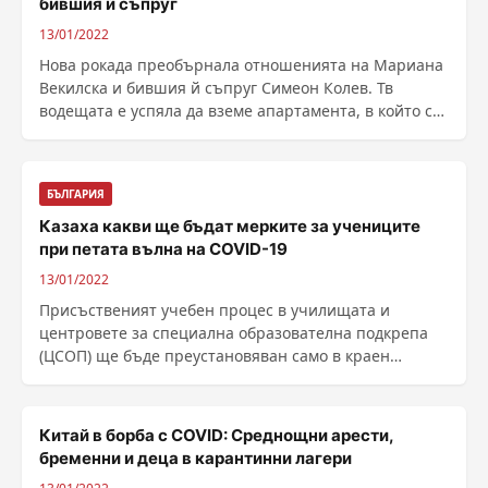
бившия й съпруг
13/01/2022
Нова рокада преобърнала отношенията на Мариана
Векилска и бившия й съпруг Симеон Колев. Тв
водещата е успяла да вземе апартамента, в който с
......
БЪЛГАРИЯ
Казаха какви ще бъдат мерките за учениците
при петата вълна на COVID-19
13/01/2022
Присъственият учебен процес в училищата и
центровете за специална образователна подкрепа
(ЦСОП) ще бъде преустановяван само в краен
случай. Детските ......
Китай в борба с COVID: Среднощни арести,
бременни и деца в карантинни лагери