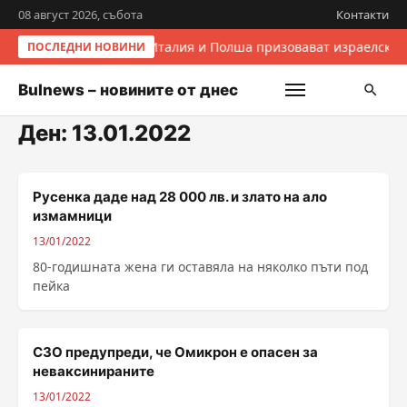
08 август 2026, събота
Контакти
Италия и Полша призовават израелскит
ПОСЛЕДНИ НОВИНИ
Bulnews – новините от днес
Ден:
13.01.2022
Русенка даде над 28 000 лв. и злато на ало
измамници
13/01/2022
80-годишната жена ги оставяла на няколко пъти под
пейка
СЗО предупреди, че Омикрон е опасен за
неваксинираните
13/01/2022