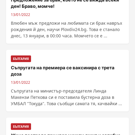
ден! Браво, момче!
13/01/2022
Влюбен мъж предложи на любимата си брак навръх
рождения й ден, научи Plovdiv24.bg. Това е станало
днес, 13 януари, в 00:00 часа. Момчето се е ...
БЪЛГАРИЯ
Съпругата на премиера се ваксинира с трета
доза
13/01/2022
Съпругата на министър-председателя Линда
Макензи Петкова си е поставила бустерна доза в
УМБАЛ "Токуда". Това съобщи самата тя, качвайки ...
БЪЛГАРИЯ