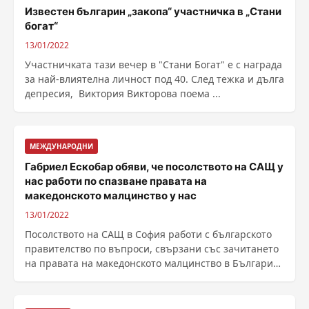
Известен българин „закопа“ участничка в „Стани
богат“
13/01/2022
Участничката тази вечер в "Стани Богат" е с награда
за най-влиятелна личност под 40. След тежка и дълга
депресия, Виктория Викторова поема ...
МЕЖДУНАРОДНИ
Габриел Ескобар обяви, че посолството на САЩ у
нас работи по спазване правата на
македонското малцинство у нас
13/01/2022
Посолството на САЩ в София работи с българското
правителство по въпроси, свързани със зачитането
на правата на македонското малцинство в България.
......