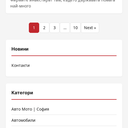
най-много
Разделяне
1
2
3
…
10
Next »
на
публикациите
Новини
на
Контакти
страници
Категори
Авто Мото | София
Автомобили