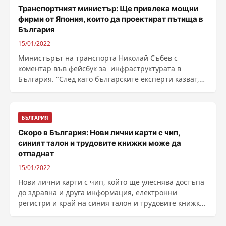
Транспортният министър: Ще привлека мощни
фирми от Япония, които да проектират пътища в
България
15/01/2022
Министърът на транспорта Николай Събев с
коментар във фейсбук за инфраструктурата в
България. "След като българските експерти казват,
че ......
БЪЛГАРИЯ
Скоро в България: Нови лични карти с чип,
синият талон и трудовите книжки може да
отпаднат
15/01/2022
Нови лични карти с чип, който ще улеснява достъпа
до здравна и друга информация, електронни
регистри и край на синия талон и трудовите книжки.
Това ......