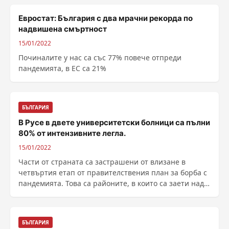
Евростат: България с два мрачни рекорда по
надвишена смъртност
15/01/2022
Починалите у нас са със 77% повече отпреди
пандемията, в ЕС са 21%
БЪЛГАРИЯ
В Русе в двете университетски болници са пълни
80% от интензивните легла.
15/01/2022
Части от страната са застрашени от влизане в
четвъртия етап от правителствения план за борба с
пандемията. Това са районите, в които са заети над
80% ......
БЪЛГАРИЯ