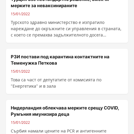
мерките за неваксинираните
15/01/2022
Турското здравно министерство е изпратило
нареждане до окръжните си управления в страната,
с което се премахва задължителното досега
изискване за ......
РЗИ постави под карантина контактните на
Теменужка Петкова
15/01/2022
Това са част от депутатите от комисията по
"Енергетика" и в зала
Нидерландия облекчава мерките срещу COVID,
Румъния имунизира деца
15/01/2022
Сърбия намали цените на PCR и антигенните