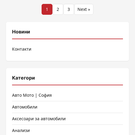
Разделяне
1
2
3
Next »
на
публикациите
Новини
на
Контакти
страници
Категори
Авто Мото | София
Автомобили
Аксесоари за автомобили
Анализи