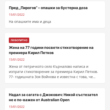
Пред „Пирогов“ – опашки за бустерна доза
15/01/2022
На опашките има и деца
ЛЮБОПИТНО
Жена на 77 години посвети стихотворение на
премиера Кирил Петков
15/01/2022
Жена от петричкото село Кърналово написа и
изпрати стихотворение за премиера Кирил Петков.
77- годишната Зоя Войнова е известна с това, че
говори в ......
Надал за сагата с Джокович: Никой състезател
не е по-важен от Australian Open
15/01/2022