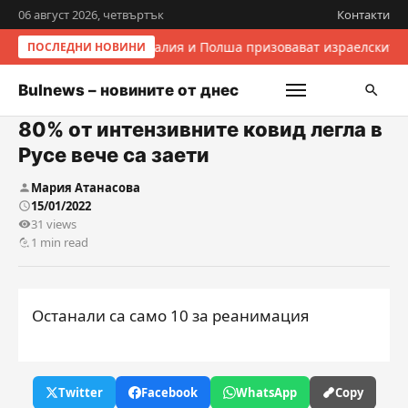
06 август 2026, четвъртък
Контакти
Италия и Полша призовават израелските 
ПОСЛЕДНИ НОВИНИ
Bulnews – новините от днес
80% от интензивните ковид легла в
Русе вече са заети
Мария Атанасова
15/01/2022
31 views
1 min read
Останали са само 10 за реанимация
Twitter
Facebook
WhatsApp
Copy