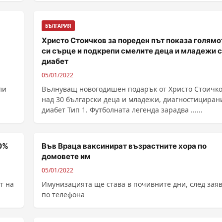
БЪЛГАРИЯ
Христо Стоичков за пореден път показа голямо
си сърце и подкрепи смелите деца и младежи с
диабет
05/01/2022
ли
Вълнуващ новогодишен подарък от Христо Стоичко
над 30 български деца и младежи, диагностициран
диабет Тип 1. Футболната легенда зарадва ......
70%
Във Враца ваксинират възрастните хора по
домовете им
05/01/2022
т на
Имунизацията ще става в почивните дни, след зая
по телефона