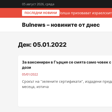
05 август 2026, сряда
Италия и Полша призовават израелскит
ПОСЛЕДНИ НОВИНИ
Bulnews – новините от днес
Ден:
05.01.2022
За ваксиниран в Гърция се смята само човек с
дози
05/01/2022
Срокът на "зелените сертификати", издадени пред
месеца, изтича