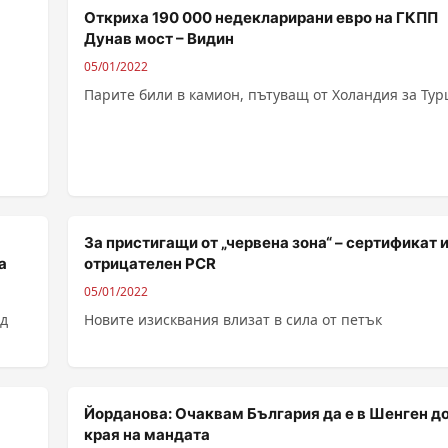
Откриха 190 000 недекларирани евро на ГКПП
Дунав мост – Видин
05/01/2022
Парите били в камион, пътуващ от Холандия за Тур
 по
За пристигащи от „червена зона“ – сертификат 
а
отрицателен PCR
05/01/2022
ад
Новите изисквания влизат в сила от петък
Йорданова: Очаквам България да е в Шенген д
края на мандата