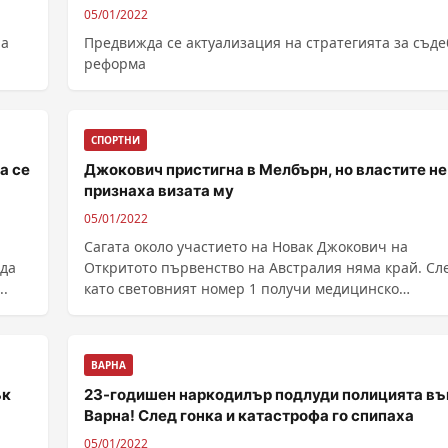
05/01/2022
на
Предвижда се актуализация на стратегията за съд
реформа
СПОРТНИ
а се
Джокович пристигна в Мелбърн, но властите не
признаха визата му
05/01/2022
Сагата около участието на Новак Джокович на
 да
Откритото първенство на Австралия няма край. Сл
..
като световният номер 1 получи медицинско
изключение и ......
ВАРНА
ък
23-годишен наркодилър подлуди полицията въ
Варна! След гонка и катастрофа го спипаха
05/01/2022