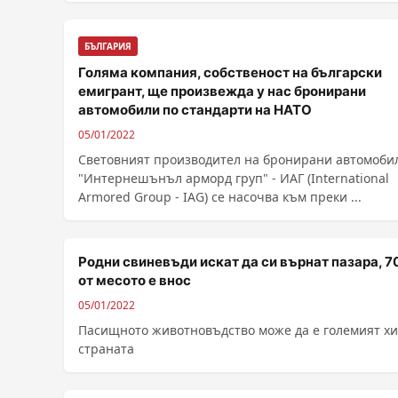
БЪЛГАРИЯ
Голяма компания, собственост на български
емигрант, ще произвежда у нас бронирани
автомобили по стандарти на НАТО
05/01/2022
Световният производител на бронирани автомоби
"Интернешънъл арморд груп" - ИАГ (International
Armored Group - IAG) се насочва към преки ...
Родни свиневъди искат да си върнат пазара, 
от месото е внос
05/01/2022
Пасищното животновъдство може да е големият хи
страната