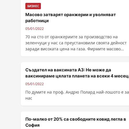
БИЗНЕС
Масово затварят оранжерии и уволняват
работници
05/01/2022
70 на сто от оранжериите за производство на
зеленчуци у нас са преустановили своята дейност
заради високата цена на газа. Фирмите масово
освобождават работници и вече плащат неустойки
договорите с доставчиците на синьото гор...
Създател на ваксината АЗ: Не може да
ваксинираме цялата планета на всеки 4 месец
05/01/2022
По думите на проф. Андрю Полард най-лошото е з
нас
По-малко от 20% са свободните ковид легла в
София