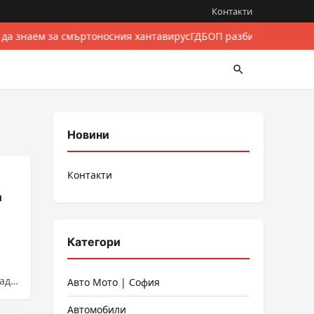
Контакти
 да знаем за смъртоносния хантавирус
ГДБОП разби международе
Новини
Контакти
я
Категори
ад
Авто Мото | София
Автомобили