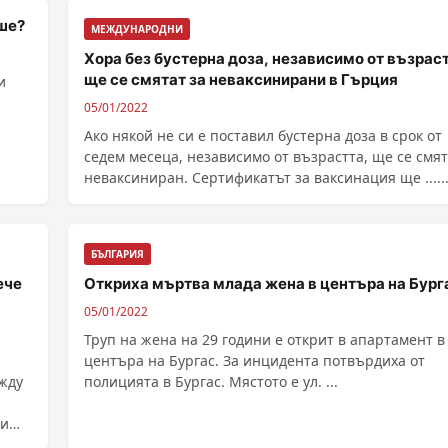
еше?
МЕЖДУНАРОДНИ
Хора без бустерна доза, независимо от възраст
ще се смятат за неваксинирани в Гърция
и
05/01/2022
Ако някой не си е поставил бустерна доза в срок от
седем месеца, независимо от възрастта, ще се смят
неваксиниран. Сертификатът за ваксинация ще .....
БЪЛГАРИЯ
ече
Откриха мъртва млада жена в центъра на Бург
05/01/2022
Труп на жена на 29 години е открит в апартамент в
центъра на Бургас. За инцидента потвърдиха от
ежду
полицията в Бургас. Мястото е ул. ...
ти