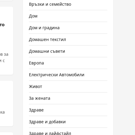
Връзки и семейство
Дом
то
Дом и градина
Домашен текстил
Домашни съвети
в за
и с
Европа
Електрически Автомобили
Живот
За жената
Здраве
вка
Здраве и добавки
Здраве и лайфстайл