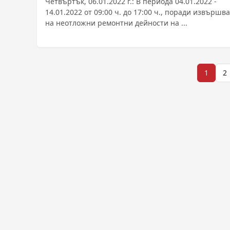
Четвъртък, 06.01.2022 г.: В периода 04.01.2022 -
14.01.2022 от 09:00 ч. до 17:00 ч., поради извършв
на неотложни ремонтни дейности на ...
Разделяне
1
2
на
публикациите
на
страници