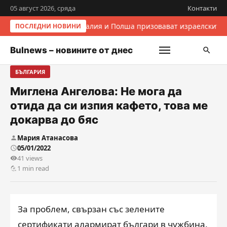
05 август 2026, сряда
Контакти
Италия и Полша призовават израелските 
ПОСЛЕДНИ НОВИНИ
Bulnews – новините от днес
БЪЛГАРИЯ
Миглена Ангелова: Не мога да
отида да си изпия кафето, това ме
докарва до бяс
Мария Атанасова
05/01/2022
41 views
1 min read
За проблем, свързан със зелените
сертификати алармират българи в чужбина.