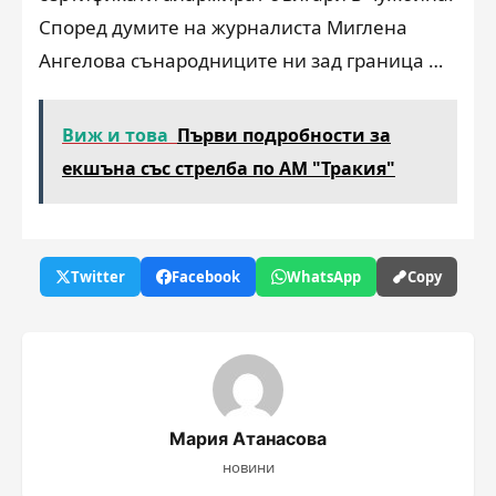
Според думите на журналиста Миглена
Ангелова сънародниците ни зад граница …
Виж и това
Първи подробности за
екшъна със стрелба по АМ "Тракия"
Twitter
Facebook
WhatsApp
Copy
Мария Атанасова
новини