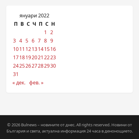
януари 2022
П
В
С
Ч
П
С
Н
1
2
3
4
5
6
7
8
9
10
11
12
13
14
15
16
17
18
19
20
21
22
23
24
25
26
27
28
29
30
31
« дек.
фев. »
© 2026 Bulnews – новините от днес. All rights reserved. Новини от
България и света, актуална информация 24 часа в денонощието.