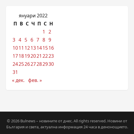
януари 2022
П
В
С
Ч
П
С
Н
1
2
3
4
5
6
7
8
9
10
11
12
13
14
15
16
17
18
19
20
21
22
23
24
25
26
27
28
29
30
31
« дек.
фев. »
© 2026 Bulnews – новините от днес. All rights reserved. Новини от
България и света, актуална информация 24 часа в денонощието.