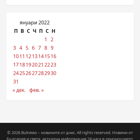
януари 2022
П
В
С
Ч
П
С
Н
1
2
3
4
5
6
7
8
9
10
11
12
13
14
15
16
17
18
19
20
21
22
23
24
25
26
27
28
29
30
31
« дек.
фев. »
© 2026 Bulnews – новините от днес. All rights reserved. Новини от
България и света, актуална информация 24 часа в денонощието.