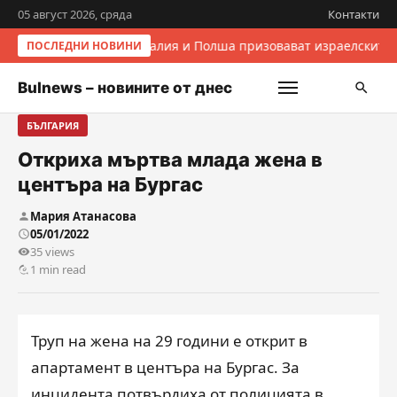
05 август 2026, сряда
Контакти
Италия и Полша призовават израелските 
ПОСЛЕДНИ НОВИНИ
Bulnews – новините от днес
БЪЛГАРИЯ
Откриха мъртва млада жена в
центъра на Бургас
Мария Атанасова
05/01/2022
35 views
1 min read
Труп на жена на 29 години е открит в
апартамент в центъра на Бургас. За
инцидента потвърдиха от полицията в