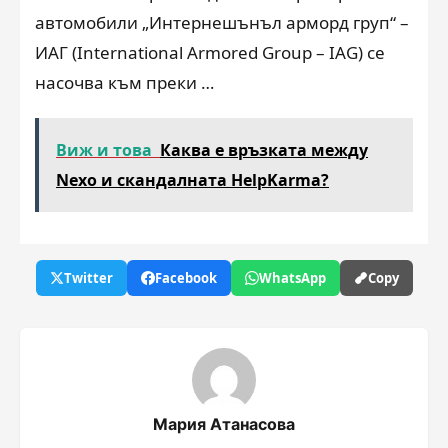
автомобили „Интернешънъл арморд груп“ –
ИАГ (International Armored Group – IAG) се
насочва към преки …
Виж и това
Каква е връзката между
Nexo и скандалната HelpKarma?
Twitter
Facebook
WhatsApp
Copy
Мария Атанасова