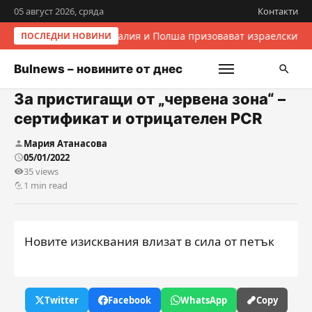
05 август 2026, сряда
Контакти
Италия и Полша призовават израелските 
ПОСЛЕДНИ НОВИНИ
Bulnews – новините от днес
За пристигащи от „червена зона“ –
сертификат и отрицателен PCR
Мария Атанасова
05/01/2022
35 views
1 min read
Новите изисквания влизат в сила от петък
Twitter
Facebook
WhatsApp
Copy