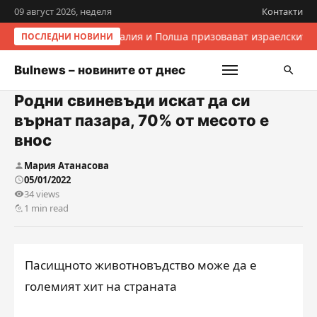
09 август 2026, неделя
Контакти
Италия и Полша призовават израелските 
ПОСЛЕДНИ НОВИНИ
Bulnews – новините от днес
Родни свиневъди искат да си
върнат пазара, 70% от месото е
внос
Мария Атанасова
05/01/2022
34 views
1 min read
Пасищното животновъдство може да е
големият хит на страната