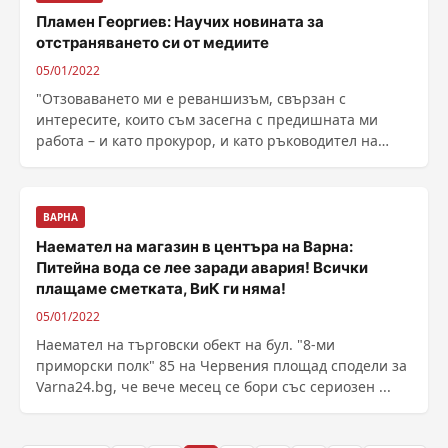
Пламен Георгиев: Научих новината за
отстраняването си от медиите
05/01/2022
"Отзоваването ми е реваншизъм, свързан с
интересите, които съм засегна с предишната ми
работа – и като прокурор, и като ръководител на
КПКОНПИ“. ......
ВАРНА
Наемател на магазин в центъра на Варна:
Питейна вода се лее заради авария! Всички
плащаме сметката, ВиК ги няма!
05/01/2022
Наемател на търговски обект на бул. "8-ми
приморски полк" 85 на Червения площад сподели за
Varna24.bg, че вече месец се бори със сериозен ...