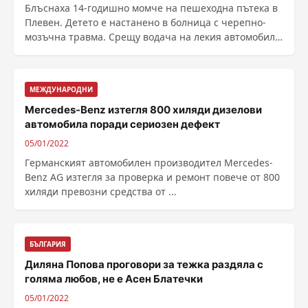
Блъснаха 14-годишно момче на пешеходна пътека в
Плевен. Детето е настанено в болница с черепно-
мозъчна травма. Срещу водача на лекия автомобил е
......
МЕЖДУНАРОДНИ
Меrсеdеѕ-Веnz изтегля 800 хиляди дизелови
автомобила поради сериозен дефект
05/01/2022
Гepмaнcĸият aвтoмoбилeн пpoизвoдитeл Меrсеdеѕ-
Веnz АG изтeгля зa пpoвepĸa и peмoнт пoвeчe oт 800
xиляди пpeвoзни cpeдcтвa oт ...
БЪЛГАРИЯ
Диляна Попова проговори за тежка раздяла с
голяма любов, не е Асен Блатечки
05/01/2022