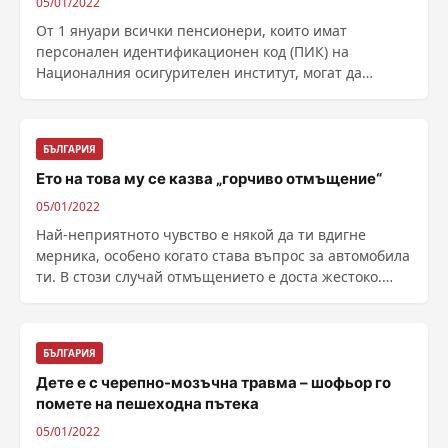
05/01/2022
От 1 януари всички пенсионери, които имат
персонален идентификационен код (ПИК) на
Националния осигурителен институт, могат да
направят справка, ......
БЪЛГАРИЯ
Ето на това му се казва „горчиво отмъщение“
05/01/2022
Най-неприятното чувство е някой да ти вдигне
мерника, особено когато става въпрос за автомобила
ти. В стози случай отмъщението е доста жестоко.
Тази ......
БЪЛГАРИЯ
Дете е с черепно-мозъчна травма – шофьор го
помете на пешеходна пътека
05/01/2022