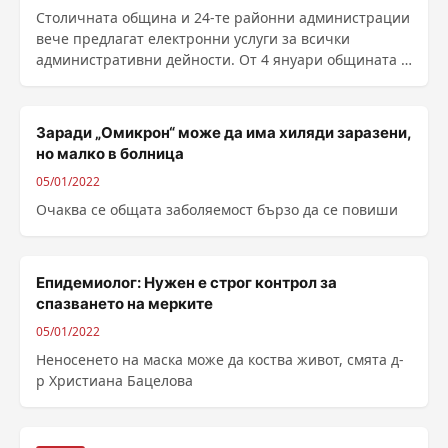
Столичната община и 24-те районни администрации
вече предлагат електронни услуги за всички
административни дейности. От 4 януари общината е
включена......
Заради „Омикрон“ може да има хиляди заразени,
но малко в болница
05/01/2022
Очаква се общата заболяемост бързо да се повиши
Епидемиолог: Нужен е строг контрол за
спазването на мерките
05/01/2022
Неносенето на маска може да коства живот, смята д-
р Христиана Бацелова