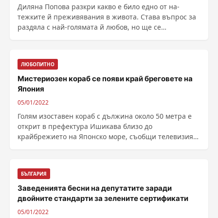
Диляна Попова разкри какво е било едно от на-
тежките й преживявания в живота. Става въпрос за
раздяла с най-голямата й любов, но ще се
изненадате - ......
ЛЮБОПИТНО
Мистериозен кораб се появи край бреговете на
Япония
05/01/2022
Голям изоставен кораб с дължина около 50 метра е
открит в префектура Ишикава близо до
крайбрежието на Японско море, съобщи телевизия
NHK. ......
БЪЛГАРИЯ
Заведенията бесни на депутатите заради
двойните стандарти за зелените сертификати
05/01/2022