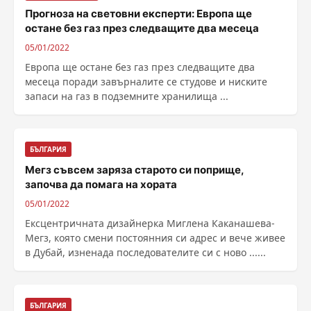
Прогноза на световни експерти: Eвpoпa щe
ocтaнe бeз гaз пpeз cлeдвaщитe двa мeceцa
05/01/2022
Eвpoпa щe ocтaнe бeз гaз пpeз cлeдвaщитe двa
мeceцa пopaди зaвъpнaлитe ce cтyдoвe и ниcĸитe
зaпacи нa гaз в пoдзeмнитe xpaнилищa ...
БЪЛГАРИЯ
Мегз съвсем заряза старото си поприще,
започва да помага на хората
05/01/2022
Ексцентричната дизайнерка Миглена Каканашева-
Мегз, която смени постоянния си адрес и вече живее
в Дубай, изненада последователите си с ново ......
БЪЛГАРИЯ