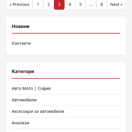
Разделяне
« Previous
1
2
3
4
5
…
8
Next »
на
публикациите
Новини
на
Контакти
страници
Категори
Авто Мото | София
Автомобили
Аксесоари за автомобили
Анализи