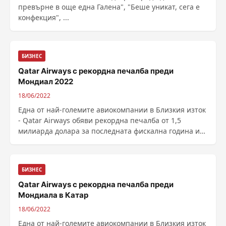
превърне в още една Галена", "Беше уникат, сега е
конфекция", ...
БИЗНЕС
Qatar Airways с рекордна печалба преди
Мондиал 2022
18/06/2022
Една от най-големите авиокомпании в Близкия изток
- Qatar Airways обяви рекордна печалба от 1,5
милиарда долара за последната фискална година и
преди Световното първенство по футбол, което ще
се проведе през ноември-декември в ...
БИЗНЕС
Qatar Airways с рекордна печалба преди
Мондиала в Катар
18/06/2022
Една от най-големите авиокомпании в Близкия изток