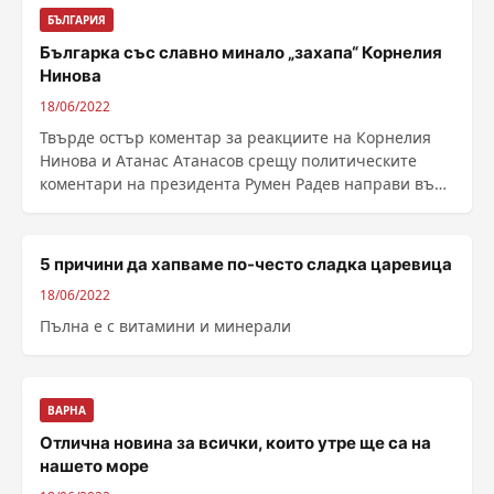
БЪЛГАРИЯ
Българка със славно минало „захапа“ Корнелия
Нинова
18/06/2022
Твърде остър коментар за реакциите на Корнелия
Нинова и Атанас Атанасов срещу политическите
коментари на президента Румен Радев направи във
фейсбук ......
5 причини да хапваме по-често сладка царевица
18/06/2022
Пълна е с витамини и минерали
ВАРНА
Отлична новина за всички, които утре ще са на
нашето море