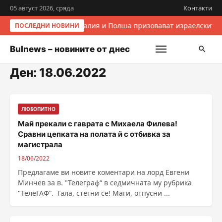
05 август 2026, сряда
Контакти
Италия и Полша призовават израелските 
ПОСЛЕДНИ НОВИНИ
Bulnews – новините от днес
Ден:
18.06.2022
ЛЮБОПИТНО
Май прекали с гаврата с Михаела Филева!
Сравни цепката на полата й с отбивка за
магистрала
18/06/2022
Предлагаме ви новите коментари на лорд Евгени
Минчев за в. "Телеграф“ в седмичната му рубрика
"ТелеГАФ“. Гала, стегни се! Маги, отпусни ...