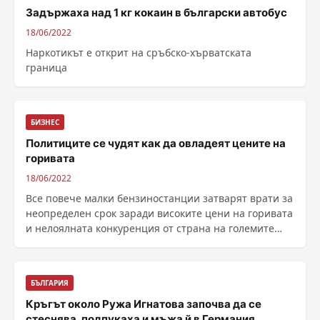
Задържаха над 1 кг кокаин в български автобус
18/06/2022
Наркотикът е открит на сръбско-хърватската
граница
БИЗНЕС
Политиците се чудят как да овладеят цените на
горивата
18/06/2022
Все повече малки бензиностанции затварят врати за
неопределен срок заради високите цени на горивата
и нелоялната конкуренция от страна на големите
търговски вериги и снабдители. И според
управляващи, и според опозиция злоупотре...
БЪЛГАРИЯ
Кръгът около Ружа Игнатова започва да се
стеснява, подпукаха и мъжа й в Германия