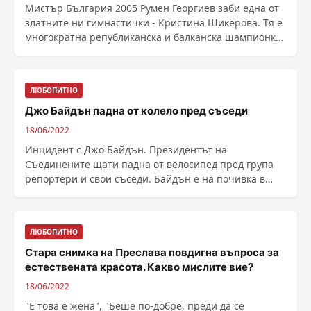
Мистър България 2005 Румен Георгиев заби една от
златните ни гимнастички - Кристина Шикерова. Тя е
многократна републиканска и балканска шампионка,
......
ЛЮБОПИТНО
Джо Байдън падна от колело пред съседи
18/06/2022
Инцидент с Джо Байдън. Президентът на
Съединените щати падна от велосипед пред група
репортери и свои съседи. Байдън е на почивка в
къщата си на ......
ЛЮБОПИТНО
Стара снимка на Преслава повдигна въпроса за
естествената красота. Какво мислите вие?
18/06/2022
"Е това е жена", "Беше по-добре, преди да се