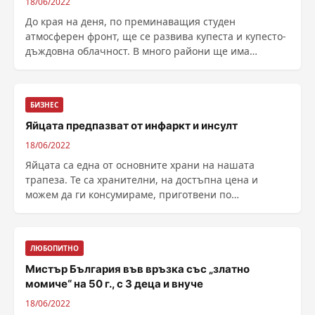
18/06/2022
До края на деня, по преминаващия студен
атмосферен фронт, ще се развива купеста и купесто-
дъждовна облачност. В много райони ще има
краткотрайни ......
БИЗНЕС
Яйцата предпазват от инфаркт и инсулт
18/06/2022
Яйцата са една от основните храни на нашата
трапеза. Те са хранителни, на достъпна цена и
можем да ги консумираме, приготвени по
разнообразни начини. Съществуват и мнения, че
заради високото си съдържание на холестерол, е
добр...
ЛЮБОПИТНО
Мистър България във връзка със „златно
момиче“ на 50 г., с 3 деца и внуче
18/06/2022