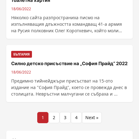
тоалетна хартия
18/06/2022
Няколко сайта разпространиха писмо на
изпълняващия длъжността командващ 41-а армия
на Русия полковник Олег Короткевич, който моли
кмета на ......
БЪЛГАРИЯ
Силно детско присъствие на „София Прайд“ 2022
18/06/2022
Предимно тийнейджъри присъстват на 15-ото
издание на "София Прайд", което се провежда днес в
столицата. Невръстни малчугани се събраха и ...
Разделяне
1
2
3
4
Next »
на