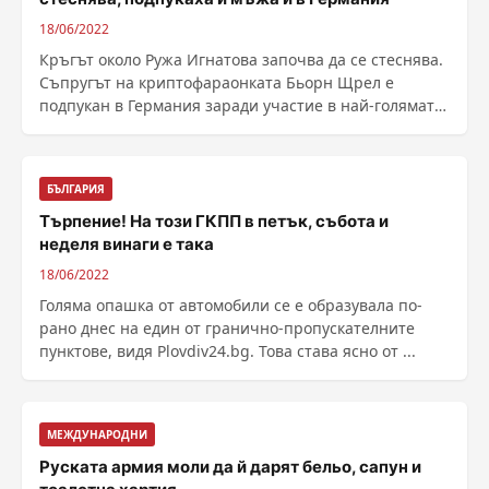
18/06/2022
Кръгът около Ружа Игнатова започва да се стеснява.
Съпругът на криптофараонката Бьорн Щрел е
подпукан в Германия заради участие в най-голямата
измама ......
БЪЛГАРИЯ
Търпение! На този ГКПП в петък, събота и
неделя винаги е така
18/06/2022
Голяма опашка от автомобили се е образувала по-
рано днес на един от гранично-пропускателните
пунктове, видя Plovdiv24.bg. Това става ясно от ...
МЕЖДУНАРОДНИ
Руската армия моли да й дарят бельо, сапун и