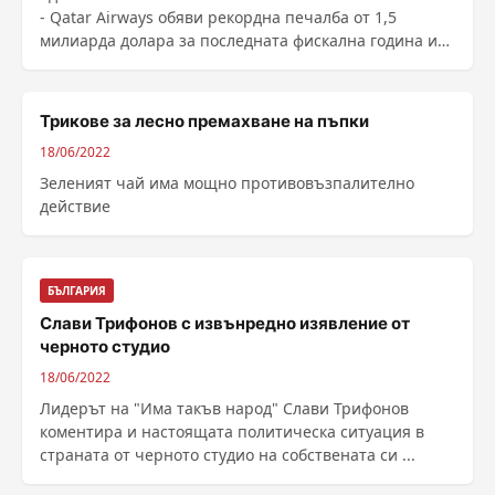
- Qatar Airways обяви рекордна печалба от 1,5
милиарда долара за последната фискална година и
преди Световното първенство по футбол, което ще
се проведе през ноември-декември в ...
Трикове за лесно премахване на пъпки
18/06/2022
Зеленият чай има мощно противовъзпалително
действие
БЪЛГАРИЯ
Слави Трифонов с извънредно изявление от
черното студио
18/06/2022
Лидерът на "Има такъв народ" Слави Трифонов
коментира и настоящата политическа ситуация в
страната от черното студио на собствената си ...