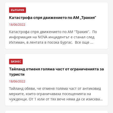
БЪЛГАРИЯ
Катастрофа спря движението по АМ „Тракия“
18/06/2022
Катастрофа спря движението по АМ "Тракия". По
информация на NOVA инцидентът е станал след
Ихтиман, в лентата в посока Бургас. Все още ...
БИЗНЕС
Тайланд отменя голяма част от ограниченията за
туристи
18/06/2022
Тайланд обяви, че отменя голяма част от антиковид
мерките, които ограничаваха посещенията на
чужденци. От 1 юли от тях вече няма да се изисква
предварителна регистрация, съобщава Reuters.
Тайланд е една от най-посещаваните тур...