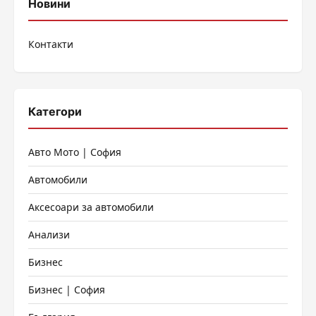
публикациите
Новини
на
Контакти
страници
Категори
Авто Мото | София
Автомобили
Аксесоари за автомобили
Анализи
Бизнес
Бизнес | София