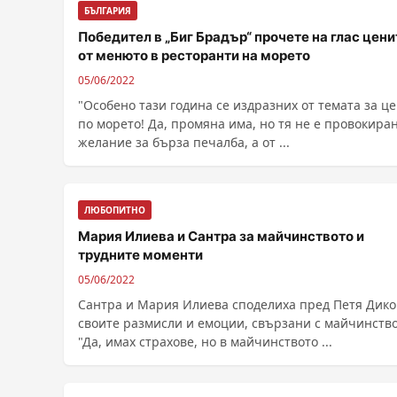
БЪЛГАРИЯ
Победител в „Биг Брадър“ прочете на глас цени
от менюто в ресторанти на морето
05/06/2022
"Особено тази година се издразних от темата за ц
по морето! Да, промяна има, но тя не е провокиран
желание за бърза печалба, а от ...
ЛЮБОПИТНО
Мария Илиева и Сантра за майчинството и
трудните моменти
05/06/2022
Сантра и Мария Илиева споделиха пред Петя Дико
своите размисли и емоции, свързани с майчинство
"Да, имах страхове, но в майчинството ...