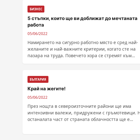
БИЗНЕС
5 стъпки, които ще ви доближат до мечтаната
работа
05/06/2022
Намирането на сигурно работно място е сред най-
желаните и най-важните критерии, когато сте на
пазара на труда. Повечето хора се стремят към
стабилни и съвестни работодатели, дългосрочни
отношения и подходящи условия на развитие...
БЪЛГАРИЯ
Край на жегите!
05/06/2022
През нощта в североизточните райони ще има
интензивни валежи, придружени с гръмотевици. 
останалата част от страната облачността ще е
значителна, ......