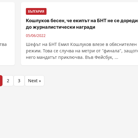
БЪЛГАРИЯ
Кошлуков бесен, че екипът на БНТ не се дореди
до журналистически награди
05/06/2022
тва
Шефът на БНТ Емил Кошлуков влезе в обяснителен
режим. Това се случва на метри от "финала", защот
него мандатът приключва. Във Фейсбук, ...
2
3
Next »