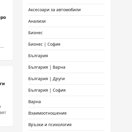
Аксесоари за автомобили
еро
Анализи
Бизнес
Бизнес | София
...
България
България | Варна
България | Други
ги
България | София
Варна
а
вят
Взаимоотношения
Връзки и психология