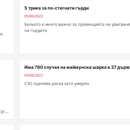
5 трика за по-стегнати гърди
05/06/2022
Бельото е много важно за превенцията на увисван
на гърдите
ия
асна
Има 780 случая на маймунска шарка в 27 дър
05/06/2022
СЗО оценява риска като умерен
сус
ен