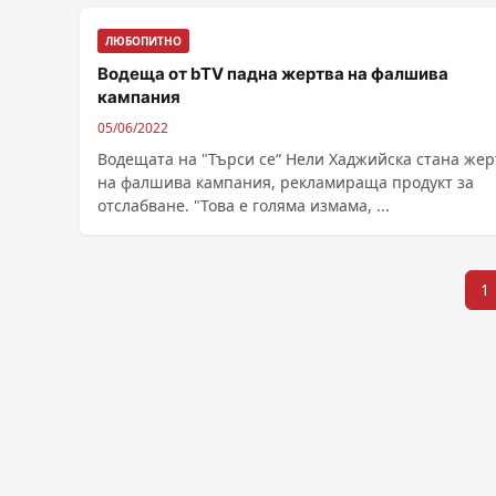
ЛЮБОПИТНО
Водеща от bTV падна жертва на фалшива
кампания
05/06/2022
Водещата на "Търси се“ Нели Хаджийска стана жер
на фалшива кампания, рекламираща продукт за
отслабване. "Това е голяма измама, ...
Разделяне
1
на
публикациите
на
страници