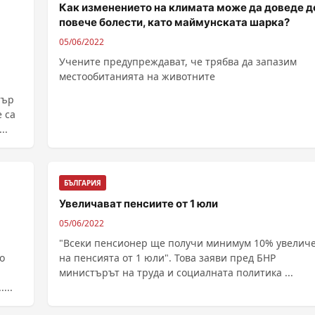
Как изменението на климата може да доведе д
повече болести, като маймунската шарка?
05/06/2022
а
Учените предупреждават, че трябва да запазим
местообитанията на животните
тър
..
БЪЛГАРИЯ
Увеличават пенсиите от 1 юли
05/06/2022
"Всеки пенсионер ще получи минимум 10% увелич
о
на пенсията от 1 юли". Това заяви пред БНР
министърът на труда и социалната политика ...
...