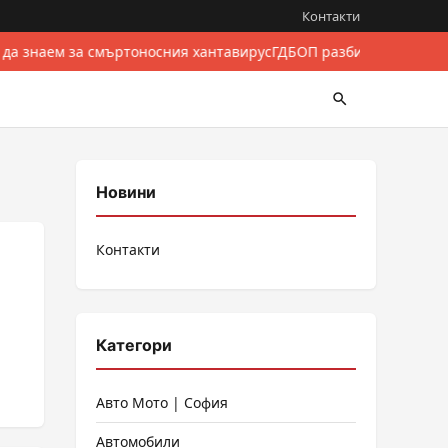
Контакти
 да знаем за смъртоносния хантавирус
ГДБОП разби международе
Новини
Контакти
Категори
Авто Мото | София
Автомобили