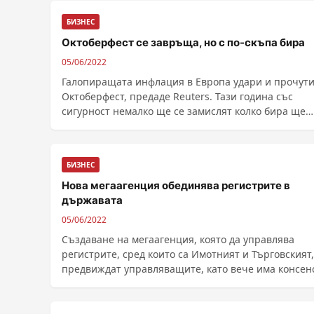
БИЗНЕС
Октоберфест се завръща, но с по-скъпа бира
05/06/2022
Галопиращата инфлация в Европа удари и прочут
Октоберфест, предаде Reuters. Тази година със
сигурност немалко ще се замислят колко бира ще
изпият, тъй като цената на еднолитрова халба нар
средно до 13 евро. Бирата е най-к...
БИЗНЕС
Нова мегаагенция обединява регистрите в
държавата
05/06/2022
Създаване на мегаагенция, която да управлява
регистрите, сред които са Имотният и Търговският,
предвиждат управляващите, като вече има консен
кой ще застане начело. Създават изцяло нов Имот
регистър Вицепремиерът по ефект...