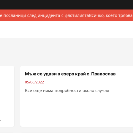
е посланици след инцидента с флотилията
Всичко, което трябва
Мъж се удави в езеро край с. Православ
05/06/2022
Все още няма подробности около случая
.