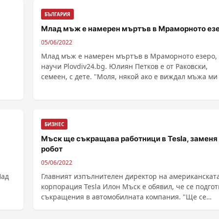
БЪЛГАРИЯ
Млад мъж е намерен мъртъв в Мраморното ез
05/06/2022
Млад мъж е намерен мъртъв в Мраморното езеро,
научи Plovdiv24.bg. Юлиян Петков е от Раковски,
семеен, с дете. "Моля, някой ако е виждал мъжа ми 
БИЗНЕС
Мъск ще съкращава работници в Tesla, заменя 
робот
05/06/2022
Над
Главният изпълнителен директор на американскат
корпорация Tesla Илон Мъск e обявил, че се подгот
съкращения в автомобилната компания. "Ще се
наложи да бъдат освободени около 10% от
служителите", е съобщил милиардерът в служ...