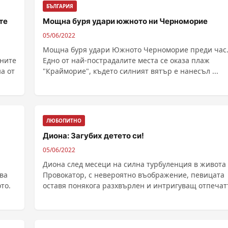
БЪЛГАРИЯ
те
Мощна буря удари южното ни Черноморие
05/06/2022
Мощна буря удари Южното Черноморие преди час
ените
Едно от най-пострадалите места се оказа плаж
а от
"Крайморие", където силният вятър е нанесъл ...
ЛЮБОПИТНО
Диона: Загубих детето си!
05/06/2022
Диона след месеци на силна турбуленция в живота 
ва
Провокатор, с невероятно въображение, певицата
то.
оставя понякога разхвърлен и интригуващ отпечат
......