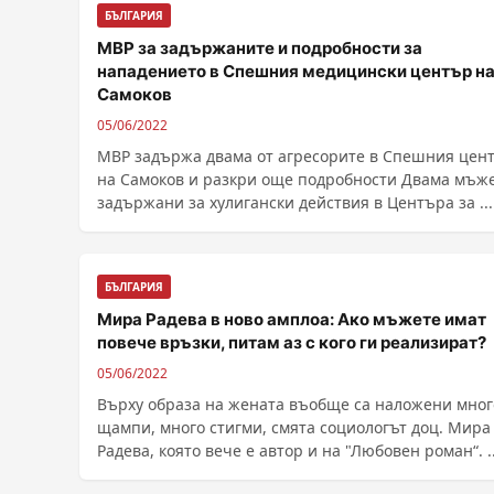
БЪЛГАРИЯ
МВР за задържаните и подробности за
нападението в Спешния медицински център н
Самоков
05/06/2022
МВР задържа двама от агресорите в Спешния цен
на Самоков и разкри още подробности Двама мъже са
задържани за хулигански действия в Центъра за ....
БЪЛГАРИЯ
Мира Радева в ново амплоа: Ако мъжете имат
повече връзки, питам аз с кого ги реализират?
05/06/2022
Върху образа на жената въобще са наложени мног
щампи, много стигми, смята социологът доц. Мира
Радева, която вече е автор и на "Любовен роман“. ...