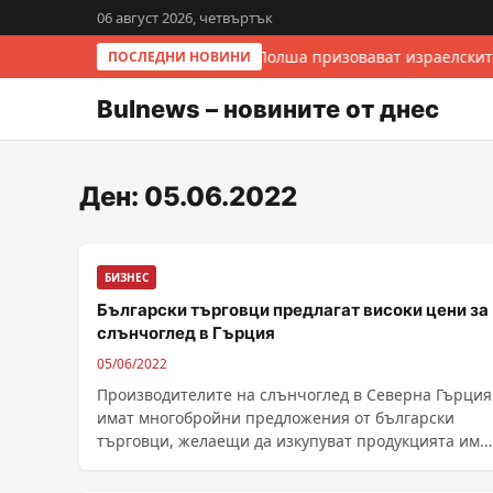
06 август 2026, четвъртък
Италия и Полша призовават израелскит
ПОСЛЕДНИ НОВИНИ
Bulnews – новините от днес
Ден:
05.06.2022
БИЗНЕС
Български търговци предлагат високи цени за
слънчоглед в Гърция
05/06/2022
Производителите на слънчоглед в Северна Гърция
имат многобройни предложения от български
търговци, желаещи да изкупуват продукцията им.
Засега обаче фермерите в Западна Тракия нямали
желание да сключват споразумения с наши фирм..