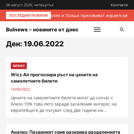
06 август 2026, четвъртък
Контакти
Италия и Полша призовават израелските 
ПОСЛЕДНИ НОВИНИ
Bulnews – новините от днес
Ден:
19.06.2022
БИЗНЕС
Wizz Air прогнозира ръст на цените на
самолетните билети
19/06/2022
Цените на самолетните билети могат да скочат с
близо 10% това лято заради засиления интерес на
европейците да пътуват след две години на
ограничения заради пандемията, съобщи Deutsche
Presse-Agentur, позовавайки се на директора...
Анализ: Пазарният срив разкрива разделенията