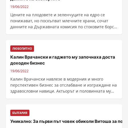
19/06/2022
Цените на плодовете и зеленчуците на едро се
понижават, но поскъпват млечните храни, сочат
данните на Държавната комисия по стоковите борси
и ......
ЛЮБОПИТНО
Калин Врачански и гаджето му започнаха доста
доходен бизнес
19/06/2022
Калин Врачански навлезе в модерния и много
перспективен бизнес за отслабване и изграждане на
здравословни навици. Актьорът и половинката му
Алекс ......
БЪЛГАРИЯ
Уникално: За първи път човек обиколи Витоша за под 