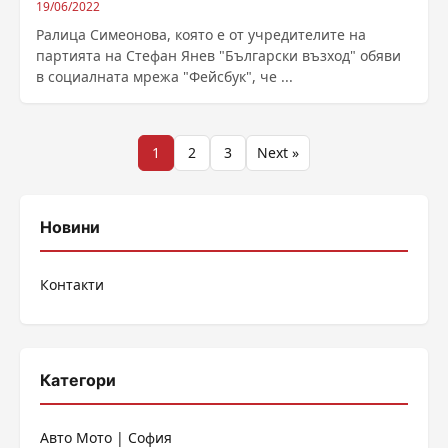
19/06/2022
Ралица Симеонова, която е от учредителите на
партията на Стефан Янев "Български възход" обяви
в социалната мрежа "Фейсбук", че ...
Разделяне
1
2
3
Next »
на
публикациите
Новини
на
Контакти
страници
Категори
Авто Мото | София