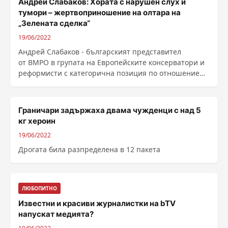
Андрей Слабаков: Хората с нарушен слух и
тумори – жертвоприношение на олтара на
„Зелената сделка“
19/06/2022
Андрей Слабаков - българският представител
от ВМРО в групата на Европейските консерватори и
реформисти с категорична позиция по отношение
на ......
Граничари задържаха двама чужденци с над 5
кг хероин
19/06/2022
Дрогата била разпределена в 12 пакета
ЛЮБОПИТНО
Известни и красиви журналистки на bTV
напускат медията?