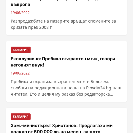
в Европа
19/06/2022
Разпродажбите на пазарите връщат спомените за
кризата през 2008 г.
БЪЛГАРИЯ
Ексклузивно: Пребиха възрастен мъж, говори
неговият внук!
19/06/2022
Пребиха и охраниха възрастен мъж в Белозем,
съобщи на редакционната поща на Plovdiv24.bg наш
читател. Ето и целия му разказ без редакторска
намеса: ......
БЪЛГАРИЯ
Зам.-министърът Христанов: Предлагаха ми
подкуп от 500 000 лв. на месец, защото