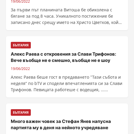
19/06/2022
За първи път планината Витоша бе обиколена с
бягане за под 8 часа. Уникалното постижение бе
записано днес срещу името на Христо Цветков, който
победи ......
БЪЛГАРИЯ
Алекс Раева с откровения за Слави Трифонов:
Вече въобще не е смешно, въобще не е шоу
19/06/2022
Алекс Раева беше гост в предаването "Тази събота и
неделя“ по bTV и сподели впечатленията си за Слави
Трифонов. Певицата работеше с водещия, ......
БЪЛГАРИЯ
Много важен човек за Стефан Янев напусна
партията му в деня на нейното учредяване