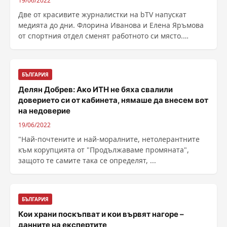
19/06/2022
Две от красивите журналистки на bTV напускат
медията до дни. Флорина Иванова и Елена Яръмова
от спортния отдел сменят работното си място.
Според ......
БЪЛГАРИЯ
Делян Добрев: Ако ИТН не бяха свалили
доверието си от кабинета, нямаше да внесем вот
на недоверие
19/06/2022
"Най-почтените и най-моралните, нетолерантните
към корупцията от "Продължаваме промяната",
защото те самите така се определят, ...
БЪЛГАРИЯ
Кои храни поскъпват и кои вървят нагоре –
данните на експертите