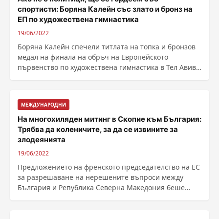
спортисти: Боряна Калейн със злато и бронз на
ЕП по художествена гимнастика
19/06/2022
Боряна Калейн спечели титлата на топка и бронзов
медал на финала на обръч на Европейското
първенство по художествена гимнастика в Тел Авив
(Израел). ......
МЕЖДУНАРОДНИ
На многохиляден митинг в Скопие към България:
Трябва да коленичите, за да се извините за
злодеянията
19/06/2022
Предложението на френското председателство на ЕС
за разрешаване на нерешените въпроси между
България и Република Северна Македония беше
включено в ......