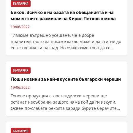
БЪЛГАРИЯ
Биков: Всичко е на базата на обещанията и на
моментните размисли на Кирил Петков в мола
19/06/2022
"Имахме вътрешно усещане, че е добре
правителството да покаже какво може и да стигне до
естествения си разпад. Но очаквахме това да се
случи ......
БЪЛГАРИЯ
Лоши новини за най-вкусните български череши
19/06/2022
Тонове продукция с кюстендилски череши ще
останат несъбрани, защото няма кой да ги изкупи.
Освен по-слабата реколта заради бурите берачите
тази ......
БЪЛГАРИЯ