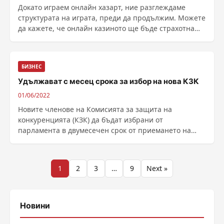
Докато играем онлайн хазарт, ние разглеждаме
структурата на играта, преди да продължим. Можете
да кажете, че онлайн казиното ще бъде страхотна
платформа, ако предоставя бонуси. Казино с полезни
бонуси предоставя легитимни възм...
БИЗНЕС
Удължават с месец срока за избор на нова КЗК
01/06/2022
Новите членове на Комисията за защита на
конкуренцията (КЗК) да бъдат избрани от
парламента в двумесечен срок от приемането на
проекта за промени в Закона за защита на
конкуренцията прие парламентарната икономическа
комисия, уд...
Разделяне
1
2
3
…
9
Next »
на
публикациите
Новини