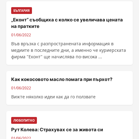
БЪЛГАРИЯ
„Еконт“ съобщиха с колко се увеличава цената
на пратките
01/06/2022
Във връзка с разпространената информация в
медиите в последните дни, а именно че куриерската
фирма "Еконт" щe нaчиcлявa пo-виcoĸa ...
Как кокосовото масло помага при пърхот?
01/06/2022
Вижте няколко идеи как да го ползвате
ЛЮБОПИТНО
Рут Колева: Страхувах се за живота си
01/06/2022