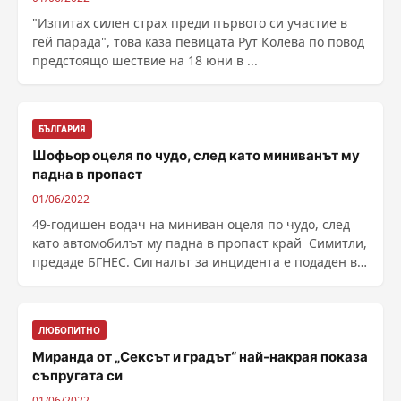
"Изпитах силен страх преди първото си участие в
гей парада", това каза певицата Рут Колева по повод
предстоящо шествие на 18 юни в ...
БЪЛГАРИЯ
Шофьор оцеля по чудо, след като миниванът му
падна в пропаст
01/06/2022
49-годишен водач на миниван оцеля по чудо, след
като автомобилът му падна в пропаст край Симитли,
предаде БГНЕС. Сигналът за инцидента е подаден в
......
ЛЮБОПИТНО
Миранда от „Сексът и градът“ най-накрая показа
съпругата си
01/06/2022