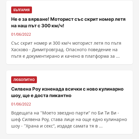
БЪЛГАРИЯ
Не е за вярване! Моторист със скрит номер летя
на наш път с 300 км/ч!
01/06/2022
Със скрит номер и 300 км/ч моторист летя по пътя
Хасково - Димитровград. Опасното поведение на
пътя е документирано и качено в платформа за ...
ЛЮБОПИТНО
Силвена Роу изненада всички с ново кулинарно
шоу, ще е доста пикантно
01/06/2022
Водещата на "Моето звездно парти“ по Би Ти Ви -
шеф Силвена Роу, става лице на още едно кулинарно
шоу - "Храна и секс“, издаде самата тя в ...