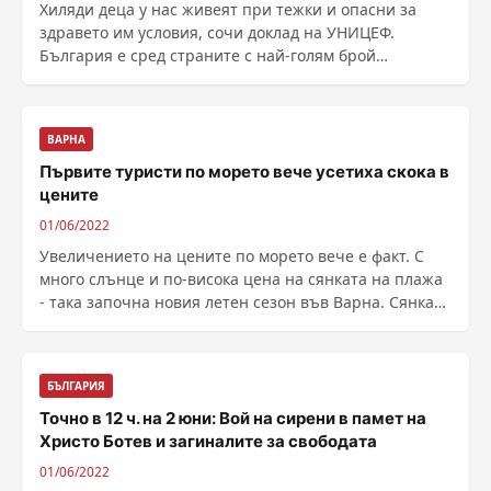
Хиляди деца у нас живеят при тежки и опасни за
здравето им условия, сочи доклад на УНИЦЕФ.
България е сред страните с най-голям брой
семейства, които ......
ВАРНА
Първите туристи по морето вече усетиха скока в
цените
01/06/2022
Увеличението на цените по морето вече е факт. С
много слънце и по-висока цена на сянката на плажа
- така започна новия летен сезон във Варна. Сянката
......
БЪЛГАРИЯ
Точно в 12 ч. на 2 юни: Вой на сирени в памет на
Христо Ботев и загиналите за свободата
01/06/2022