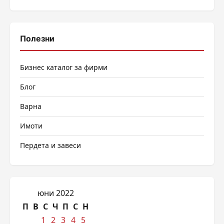
Полезни
Бизнес каталог за фирми
Блог
Варна
Имоти
Пердета и завеси
юни 2022
П
В
С
Ч
П
С
Н
1
2
3
4
5