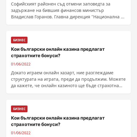
Софийският районен съд отмени заповедта за
задържане на бившия финансов министър
Владислав Горанов. Главна дирекция ''Национална ...
БИЗНЕС
Кои български онлайн казина предлагат
страхотните бонуси?
01/06/2022
Докато играем онлайн хазарт, ние разглеждаме
структурата на играта, преди да продължим. Можете
да кажете, че онлайн казиното ще бъде страхотна
платформа, ако предоставя бонуси. Казино с полезни
бонуси предоставя легитимни възм...
БИЗНЕС
Кои български онлайн казина предлагат
страхотните бонуси?
01/06/2022