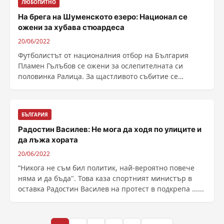
ЛЮБОПИТНО
На брега на Шуменското езеро: Национал се
ожени за хубава стюардеса
20/06/2022
Футболистът от националния отбор на България
Пламен Гълъбов се ожени за ослепителната си
половинка Ралица. За щастливото събитие се
похвали ......
БЪЛГАРИЯ
Радостин Василев: Не мога да ходя по улиците и
да лъжа хората
20/06/2022
“Никога не съм бил политик, най-вероятно повече
няма и да бъда". Това каза спортният министър в
оставка Радостин Василев на протест в подкрепа ......