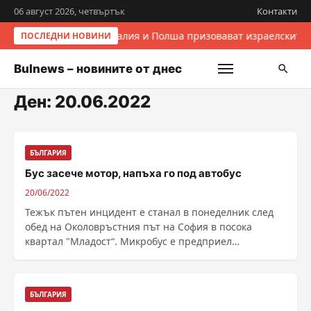
06 август 2026, четвъртък
Контакти
Италия и Полша призовават израелските 
ПОСЛЕДНИ НОВИНИ
Bulnews – новините от днес
Ден:
20.06.2022
БЪЛГАРИЯ
Бус засече мотор, напъха го под автобус
20/06/2022
Тежък пътен инцидент е станал в понеделник след
обед на Околовръстния път на София в посока
квартал "Младост“. Микробус е предприел
изпреварване ......
БЪЛГАРИЯ