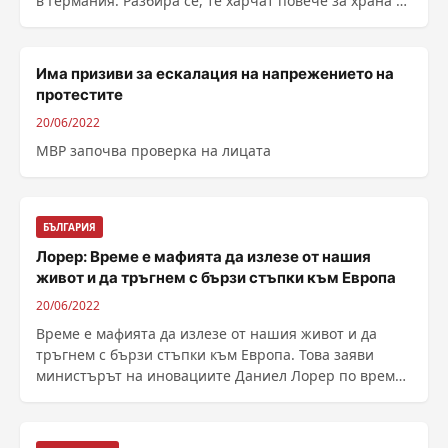
в Германия. Разбира се, те харчат повече за храна –
по необходимост. Но това, което прави впечатление
е, че преминават към п...
Има призиви за ескалация на напрежението на
протестите
20/06/2022
МВР започва проверка на лицата
БЪЛГАРИЯ
Лорер: Време е мафията да излезе от нашия
живот и да тръгнем с бързи стъпки към Европа
20/06/2022
Време е мафията да излезе от нашия живот и да
тръгнем с бързи стъпки към Европа. Това заяви
министърът на иновациите Даниел Лорер по време
на ......