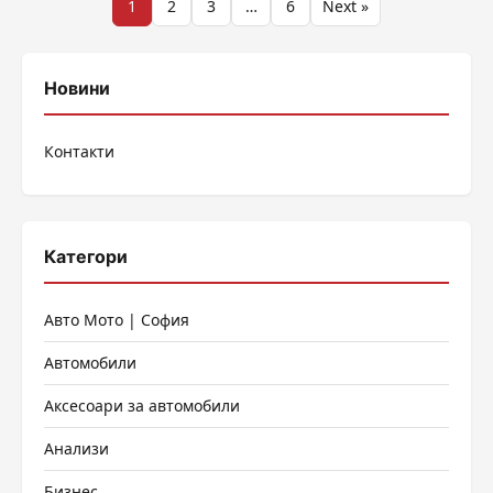
Разделяне
1
2
3
…
6
Next »
на
публикациите
Новини
на
Контакти
страници
Категори
Авто Мото | София
Автомобили
Аксесоари за автомобили
Анализи
Бизнес