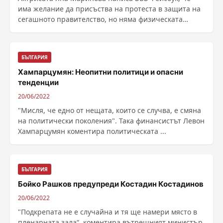
има желание да присъства на протеста в защита на
сегашното правителство, но няма физическата
възможност ......
БЪЛГАРИЯ
Хампарцумян: Неопитни политици и опасни
тенденции
20/06/2022
"Мисля, че едно от нещата, които се случва, е смяна
на политически поколения". Така финансистът Левон
Хампарцумян коментира политическата ...
БЪЛГАРИЯ
Бойко Рашков предупреди Костадин Костадинов
20/06/2022
"Подкрепата не е случайна и тя ще намери място в
пленарната зала“, коментира вътрешният министър