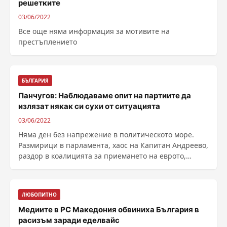
решетките
03/06/2022
Все още няма информация за мотивите на
престъплението
БЪЛГАРИЯ
Панчугов: Наблюдаваме опит на партиите да
излязат някак си сухи от ситуацията
03/06/2022
Няма ден без напрежение в политическото море.
Размирици в парламента, хаос на Капитан Андреево,
раздор в коалицията за приемането на еврото,
упреци ......
ЛЮБОПИТНО
Медиите в РС Македония обвиниха България в
расизъм заради еделвайс