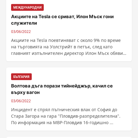
МЕЖДУНАРОДНИ
Акциите на Tesla се сриват, Илон Мъск гони
служители
03/06/2022
Акциите на Tesla поевтиняват с около 9% по време
на търговията на Уолстрийт в петък, след като
главният изпълнителен директор Илон Мъск обяви,
че има ......
БЪЛГАРИЯ
Волтова дъга порази тийнейджър, качил се
върху вагон
03/06/2022
Инцидент е спрял пътническия влак от София до
Стара Загора на гара "Пловдив-разпределителна".
По информация на МВР-Пловдив 16-годишно ...