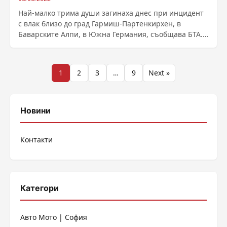
Най-малко трима души загинаха днес при инцидент
с влак близо до град Гармиш-Партенкирхен, в
Баварските Алпи, в Южна Германия, съобщава БТА.
......
Разделяне
1
2
3
…
9
Next »
на
публикациите
Новини
на
Контакти
страници
Категори
Авто Мото | София