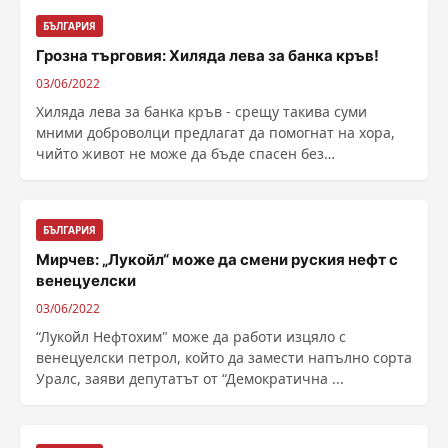
БЪЛГАРИЯ
Грозна търговия: Хиляда лева за банка кръв!
03/06/2022
Хиляда лева за банка кръв - срещу такива суми
мними доброволци предлагат да помогнат на хора,
чийто живот не може да бъде спасен без
кръвопреливане. ......
БЪЛГАРИЯ
Мирчев: „Лукойл“ може да смени руския нефт с
венецуелски
03/06/2022
“Лукойл Нефтохим" може да работи изцяло с
венецуелски петрол, който да замести напълно сорта
Уралс, заяви депутатът от “Демократична ...