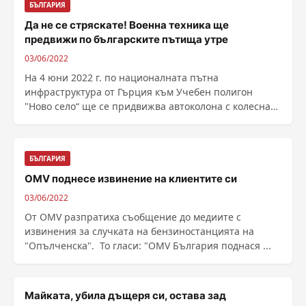
БЪЛГАРИЯ
Да не се стряскате! Военна техника ще
предвижи по българските пътища утре
03/06/2022
На 4 юни 2022 г. по националната пътна
инфраструктура от Гърция към Учебен полигон
"Ново село“ ще се придвижва автоколона с колесна
бронирана и ......
БЪЛГАРИЯ
OMV поднесе извинение на клиентите си
03/06/2022
От OMV разпратиха съобщение до медиите с
извинения за случката на бензиностанцията на
"Опълченска". То гласи: "OMV България поднася ...
Майката, убила дъщеря си, остава зад