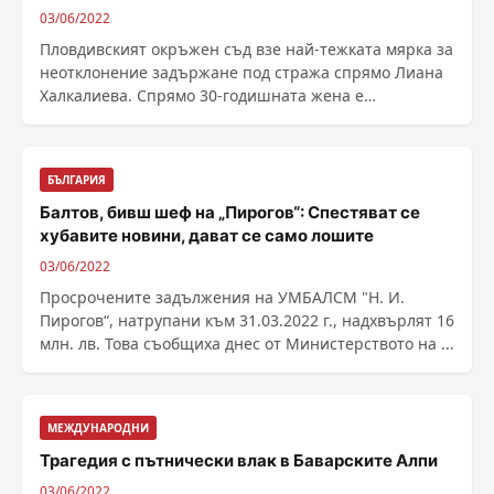
03/06/2022
Пловдивският окръжен съд взе най-тежката мярка за
неотклонение задържане под стража спрямо Лиана
Халкалиева. Спрямо 30-годишната жена е
повдигнато ......
БЪЛГАРИЯ
Балтов, бивш шеф на „Пирогов“: Спестяват се
хубавите новини, дават се само лошите
03/06/2022
Просрочените задължения на УМБАЛСМ "Н. И.
Пирогов“, натрупани към 31.03.2022 г., надхвърлят 16
млн. лв. Това съобщиха днес от Министерството на ...
МЕЖДУНАРОДНИ
Трагедия с пътнически влак в Баварските Алпи
03/06/2022