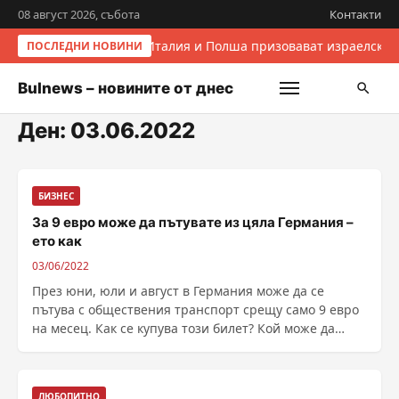
08 август 2026, събота
Контакти
Италия и Полша призовават израелскит
ПОСЛЕДНИ НОВИНИ
Bulnews – новините от днес
Ден:
03.06.2022
БИЗНЕС
За 9 евро може да пътувате из цяла Германия –
ето как
03/06/2022
През юни, юли и август в Германия може да се
пътува с обществения транспорт срещу само 9 евро
на месец. Как се купува този билет? Кой може да
пътува с него? За кои влакове важи? На тези и други
въпроси отговаря Deutsche Welle....
ЛЮБОПИТНО