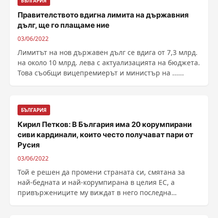
БЪЛГАРИЯ
Правителството вдигна лимита на държавния
дълг, ще го плащаме ние
03/06/2022
Лимитът на нов държавен дълг се вдига от 7,3 млрд.
на около 10 млрд. лева с актуализацията на бюджета.
Това съобщи вицепремиерът и министър на ......
БЪЛГАРИЯ
Кирил Петков: В България има 20 корумпирани
сиви кардинали, които често получават пари от
Русия
03/06/2022
Той е решен да промени страната си, смятана за
най-бедната и най-корумпирана в целия ЕС, а
привържениците му виждат в него последна
надежда за ......