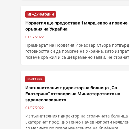
МЕЖДУНАРОДНИ
Норвегия ще предостави 1 млрд. евро и повече
оръжия на Украйна
01/07/2022
Премиерът на Норвегия Йонас Гар Стьоре потвър
готовността си да помогне на Украйна, като изпра
повече оръжия и същевременно заяви, че странат
......
БЪЛГАРИЯ
Изпълнителният директор на болница „Св.
Екатерина“ отговори на Министерството на
здравеопазването
01/07/2022
Изпълнителният директор на столичната болница 
Екатерина“ проф. д-р Генчо Начев изпрати изявле
до медиите по повод изнесените на брифинга ......