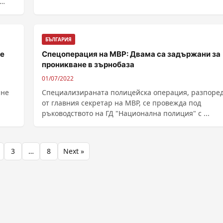
......
БЪЛГАРИЯ
ме
Спецоперация на МВР: Двама са задържани за
проникване в зърнобаза
01/07/2022
яне
Специализираната полицейска операция, разпоре
от главния секретар на МВР, се провежда под
ръководството на ГД "Национална полиция" с ...
3
…
8
Next »