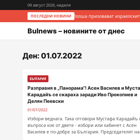
09 август 2026, неделя
Италия и Полша призовават израелскит
ПОСЛЕДНИ НОВИНИ
Bulnews – новините от днес
Ден:
01.07.2022
БЪЛГАРИЯ
Разправия в „Панорама“! Асен Василев и Муст
Карадайъ се скараха заради Иво Прокопиев и
Делян Пеевски
01/07/2022
Избори веднага. Така отговори Мустафа Карадайъ 
въпроса кое от двете - избори или кабинет с Асен
Василев е по-добре за България. Председателят на ..