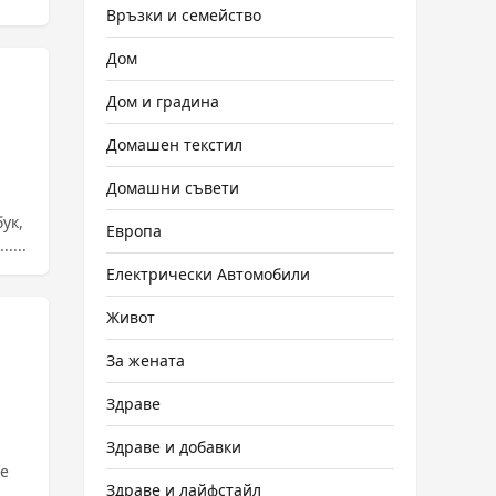
Връзки и семейство
Дом
Дом и градина
Домашен текстил
Домашни съвети
ук,
Европа
ни ......
Електрически Автомобили
Живот
За жената
Здраве
Здраве и добавки
се
Здраве и лайфстайл