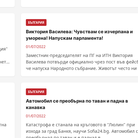
БЪЛГАРИЯ
Виктория Василева: Чувствам се изчерпана и
уморена! Напускам парламента!
01/07/2022
ция"
Заместник-председателят на ПГ на ИТН Виктория
нето
Василева потвърди официално чрез пост във фейсб
зни
че напуска Народното събрание. Животът често 
БЪЛГАРИЯ
Автомобил се преобърна по таван и падна в
канавка
01/07/2022
тна
Катастрофа е станала на кръговото в "Люлин" при
изхода за град Банкя, научи Sofia24.bg. Автомобил 
преобърнал по таван и е паднал в ...