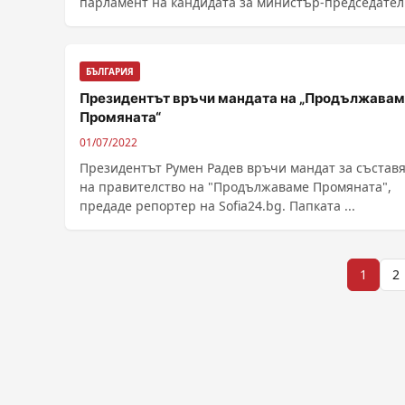
парламент на кандидата за министър-председател
Асен ......
БЪЛГАРИЯ
Президентът връчи мандата на „Продължава
Промяната“
01/07/2022
Президентът Румен Радев връчи мандат за състав
на правителство на "Продължаваме Промяната",
предаде репортер на Sofia24.bg. Папката ...
Разделяне
1
2
на
публикациите
на