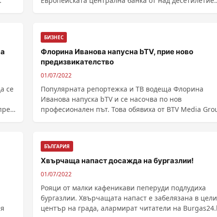
Европейската централна банка от над десетилетие
насам. Европа я чака висока инфлация и бавен рас
Общата инфлация на годишна баз...
БИЗНЕС
на
Флорина Иванова напусна bTV, прие ново
предизвикателство
01/07/2022
а се
Популярната репортежка и ТВ водеща Флорина
Иванова напуска bTV и се насочва по нов
през
професионален път. Това обявиха от BTV Media Gro
е
Журналистката e част от екипа на bTV от средата н
2018 г., където работи като репортер и во...
БЪЛГАРИЯ
Хвърчаща напаст досажда на бургазлии!
01/07/2022
Рояци от малки кафеникави пеперуди подлудиха
бургазлии. Хвърчащата напаст е забелязана в цел
ия
център на града, алармират читатели на Burgas24.