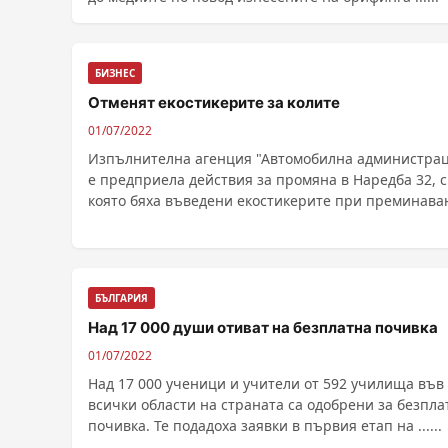
БИЗНЕС
Отменят екостикерите за колите
01/07/2022
Изпълнителна агенция "Автомобилна администра
е предприела действия за промяна в Наредба 32, с
която бяха въведени екостикерите при преминава
на годишен технически преглед на пътните прево
средства. Екостикерите и син...
БЪЛГАРИЯ
Над 17 000 души отиват на безплатна почивка
01/07/2022
Над 17 000 ученици и учители от 592 училища във
всички области на страната са одобрени за безпла
почивка. Те подадоха заявки в първия етап на ......