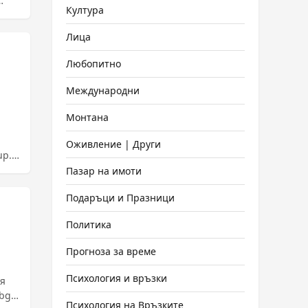
Култура
теж
Лица
Любопитно
Международни
Монтана
Оживление | Други
up.
а
Пазар на имоти
Подаръци и Празници
Политика
Прогноза за време
Психология и връзки
ия
bg.
Психология на Връзките