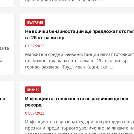
БЪЛГАРИЯ
Не всички бензиностации ще предложат отстъ
от 25 ст. на литър
01/07/2022
ента
Малките и средни бензиностанции нямат готовност
ла
възможност да дават отстъпка от 25 ст. на литър
гориво, заяви за “Труд" Иван Кашилски, ...
БИЗНЕС
 на
Инфлацията в еврозоната се развихри до нов
рекорд
01/07/2022
Инфлацията в еврозоната удари нов рекорден връ
през юни преди първото увеличение на лихвите н