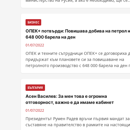
министерство на Русия, а ако е необходимо, ще се
докладва на ......
БИЗНЕС
ОПЕК+ потвърди: Повишава добива на петрол 
648 000 барела на ден
01/07/2022
ОПЕК и техните сътрудници ОПЕК+ се договориха д
придържат към плановете си за повишаване на
петролното производство с 648 000 барела на ден 
август, но избегнаха дебати за политиката, която щ
провеждат от септември нат...
БЪЛГАРИЯ
Асен Василев: За мен това е огромна
отговорност, важно е да имаме кабинет
01/07/2022
Президентът Румен Радев връчи първия мандат за
съставяне на правителство в рамките на настоящ