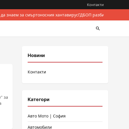
Контакти
 да знаем за смъртоносния хантавирус
ГДБОП разби международе
Новини
Контакти
" за
Категори
а
Авто Мото | София
Автомобили