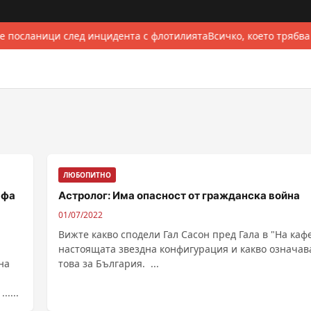
е посланици след инцидента с флотилията
Всичко, което трябва
ЛЮБОПИТНО
афа
Астролог: Има опасност от гражданска война
01/07/2022
Вижте какво сподели Гал Сасон пред Гала в "На кафе
настоящата звездна конфигурация и какво означав
на
това за България. ...
....