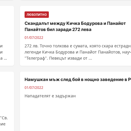
ЛЮБОПИТНО
Скандалът между Кичка Бодурова и Панайот
Панайтов бил заради 272 лева
01/07/2022
ди
272 лв. Точно толкова е сумата, която скара естрад
ти
легенди Кичка Бодурова и Панайот Панайотов, нау
а му
"Телеграф". Певецът извади от ...
Намушкан мъж след бой в нощно заведение в 
01/07/2022
Нападателят е задържан
"Св.
ние