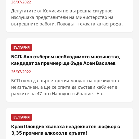
26/07/2022
Депутатите от Комисия по вътрешна сигурност
изслушаха представители на Министерство на
вътрешните работи. Поводът -тежката катастрофа в
София, при ......
БЪЛГАРИЯ
БСП: Ако съберем необходимото мнозинство,
кандидат за премиер ще бъде Асен Василев
26/07/2022
БСП няма да върне третия мандат на президента
неизпълнен, а ще се опита да състави кабинет в
рамките на 47-ото Народно събрание. На
Националния ......
БЪЛГАРИЯ
Край Пловдив хванаха неадекватен шофьор с
3,35 промила алкохол в кръвта!