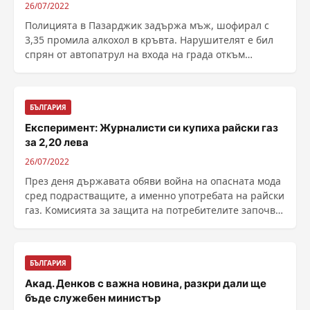
26/07/2022
Полицията в Пазарджик задържа мъж, шофирал с
3,35 промила алкохол в кръвта. Нарушителят е бил
спрян от автопатрул на входа на града откъм
Пловдив, ......
БЪЛГАРИЯ
Експеримент: Журналисти си купиха райски газ
за 2,20 лева
26/07/2022
През деня държавата обяви война на опасната мода
сред подрастващите, а именно употребата на райски
газ. Комисията за защита на потребителите започва
......
БЪЛГАРИЯ
Акад. Денков с важна новина, разкри дали ще
бъде служебен министър