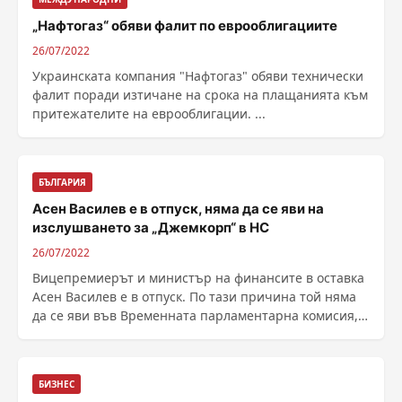
„Нафтогаз“ обяви фалит по еврооблигациите
26/07/2022
Украинската компания "Нафтогаз" обяви технически
фалит поради изтичане на срока на плащанията към
притежателите на еврооблигации. ...
БЪЛГАРИЯ
Асен Василев е в отпуск, няма да се яви на
изслушването за „Джемкорп“ в НС
26/07/2022
Вицепремиерът и министър на финансите в оставка
Асен Василев е в отпуск. По тази причина той няма
да се яви във Временната парламентарна комисия,
......
БИЗНЕС