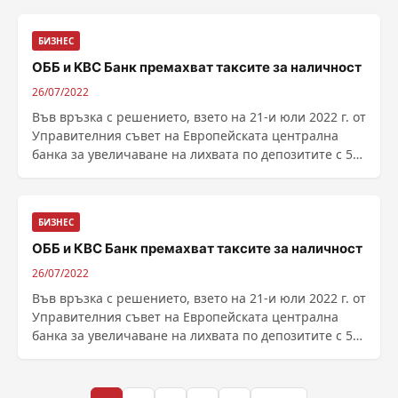
KBC Банк България обявяват, ...
БИЗНЕС
ОББ и KBC Банк премахват таксите за наличност
26/07/2022
Във връзка с решението, взето на 21-и юли 2022 г. от
Управителния съвет на Европейската централна
банка за увеличаване на лихвата по депозитите с 50
базисни пункта, Обединена българска банка (ОББ) и
KBC Банк България обявяват, ...
БИЗНЕС
ОББ и КВС Банк премахват таксите за наличност
26/07/2022
Във връзка с решението, взето на 21-и юли 2022 г. от
Управителния съвет на Европейската централна
банка за увеличаване на лихвата по депозитите с 50
базисни пункта, Обединена българска банка (ОББ) и
KBC Банк България обявяват, ...