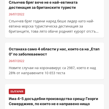
Слънчев бряг вече не е най-евтината
дестинация за британските туристи
26/07/2022
Слънчев бряг години наред беше лидер като най-
евтина морска туристическа дестинация за
британците, това лято обаче родният курорт отстъпи
пред турския курорт Мармарис. Това показва
тазгодишната класация на Британските пощи (Pos...
Останаха само 4 области у нас, които са на „Етап
0“ по заболеваемост
26/07/2022
Новите случаи на коронавирус са 2987, което е над
28% от направените 10 653 теста
БЪЛГАРИЯ
Има 4-5 досъдебни производства срещу Георги
Семерджиев, по които не е направено нищо