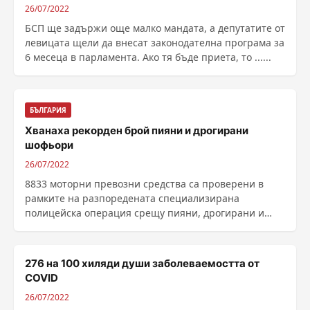
26/07/2022
БСП ще задържи още малко мандата, а депутатите от
левицата щели да внесат законодателна програма за
6 месеца в парламента. Ако тя бъде приета, то ......
БЪЛГАРИЯ
Хванаха рекорден брой пияни и дрогирани
шофьори
26/07/2022
8833 моторни превозни средства са проверени в
рамките на разпоредената специализирана
полицейска операция срещу пияни, дрогирани и
неправоспособни ......
276 на 100 хиляди души заболеваемостта от
COVID
26/07/2022