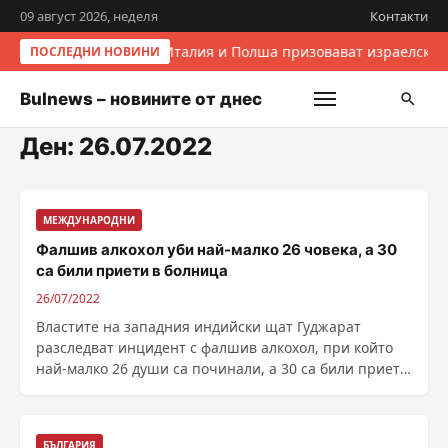
09 август 2026, неделя
Контакти
Италия и Полша призовават израелскит
ПОСЛЕДНИ НОВИНИ
Bulnews – новините от днес
Ден:
26.07.2022
МЕЖДУНАРОДНИ
Фалшив алкохол уби най-малко 26 човека, а 30
са били приети в болница
26/07/2022
Властите на западния индийски щат Гуджарат
разследват инцидент с фалшив алкохол, при който
най-малко 26 души са починали, а 30 са били приети
в ......
БЪЛГАРИЯ