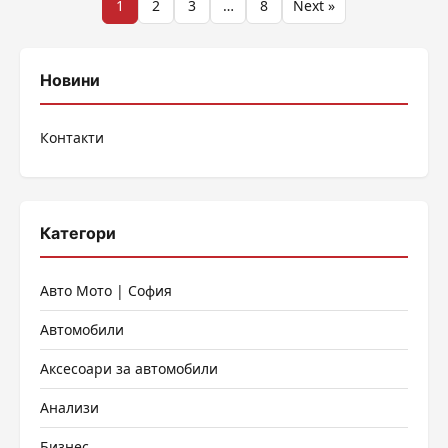
Разделяне
1
2
3
…
8
Next »
на
публикациите
Новини
на
Контакти
страници
Категори
Авто Мото | София
Автомобили
Аксесоари за автомобили
Анализи
Бизнес