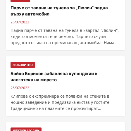
Парче от тавана на тунела за „Люлин“ падна
върху автомобил
26/07/2022
Падна парче от тавана на тунела в квартал "Люлин“,
където в момента тече ремонт. Парчето счупи
предното стъкло на преминаващ автомобил. Няма
......
ЛЮБОПИТНО
Бойко Борисов забавлява купонджии в
чалготека на морето
26/07/2022
Клипове с експремиера се появиха на стените в
нощно заведение и предизвика екстаз у гостите.
Традиционно на плазмите се прожектират
фолкклипове, но ......
МЕЖДУНАРОДНИ