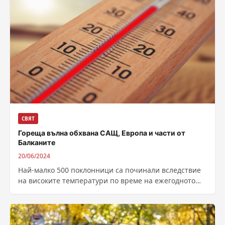
СВЯТ
Гореща вълна обхвана САЩ, Европа и части от
Балканите
20/06/2024
Най-малко 500 поклонници са починали вследствие
на високите температури по време на ежегодното
поклонение хадж в Саудитска Арабия. До 51,8
градуса...