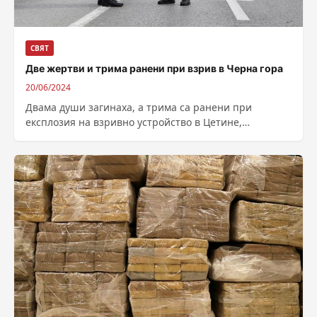
СВЯТ
Две жертви и трима ранени при взрив в Черна гора
20/06/2024
Двама души загинаха, а трима са ранени при
експлозия на взривно устройство в Цетине,
историческата столица на Черна гора, съобщава...