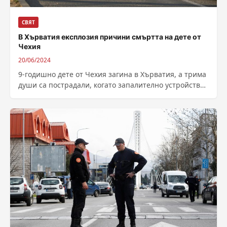
СВЯТ
В Хърватия експлозия причини смъртта на дете от
Чехия
20/06/2024
9-годишно дете от Чехия загина в Хърватия, а трима
души са пострадали, когато запалително устройство
в колата им е експлодирало...