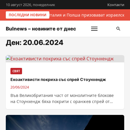
10 август 2026, понеделник
Контакти
Италия и Полша призовават израелските
ПОСЛЕДНИ НОВИНИ
Bulnews – новините от днес
Ден:
20.06.2024
СВЯТ
Екоактивисти покриха със спрей Стоунхендж
20/06/2024
Във Великобритания част от монолитните блокове
на Стоунхендж бяха покрити с оранжев спрей от
протестиращи срещу използването на фосилни
горива....