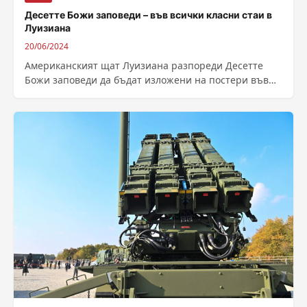
Десетте Божи заповеди – във всички класни стаи в
Луизиана
20/06/2024
Американският щат Луизиана разпореди Десетте
Божи заповеди да бъдат изложени на постери във
всички класни стаи на щатските учебни заведения,...