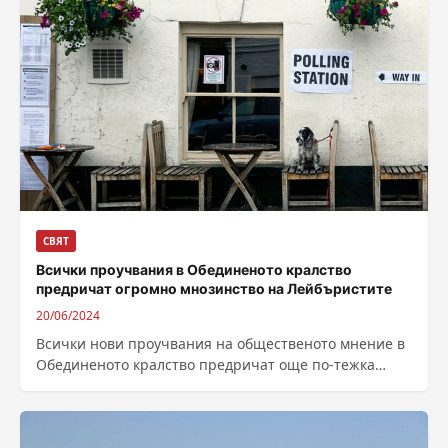
СВЯТ
Всички проучвания в Обединеното кралство
предричат огромно мнозинство на Лейбъристите
20/06/2024
Всички нови проучвания на общественото мнение в
Обединеното кралство предричат още по-тежка
загуба на управляващата Консервативна партия и
огромно мнозинство...