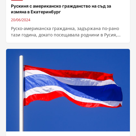
Рускиня с американско гражданство на съд за
измяна в Екатеринбург
20/06/2024
Руско-американска гражданка, задържана по-рано
тази година, докато посещавала роднини в Русия,
отива на съд за държавна измяна днес, след като...