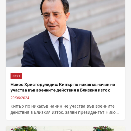
СВЯТ
Никос Христодулидис: Кипър по никакъв начин не
участва във военните действия в Близкия изток
20/06/2024
Кипър по никакъв начин не участва във военните
действия в Близкия изток, заяви президентът Никос
Христодулидис след отправените заплахи от...