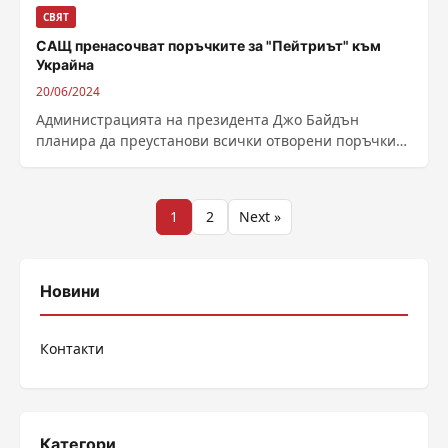
СВЯТ
САЩ пренасочват поръчките за "Пейтриът" към
Украйна
20/06/2024
Администрацията на президента Джо Байдън
планира да преустанови всички отворени поръчки
за ПВО системи „Пейтриът“ и ракети-прехващачи и
да пренасочи...
Разделяне
1
2
Next »
на
публикациите
Новини
на
Контакти
страници
Категори