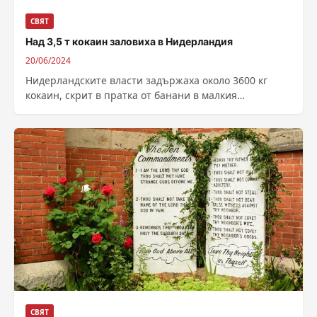
СВЯТ
Над 3,5 т кокаин заловиха в Нидерландия
20/06/2024
Нидерландските власти задържаха около 3600 кг
кокаин, скрит в пратка от банани в малкия
пристанищен град Влисинген, предаде ДПА.
Стойността...
СВЯТ