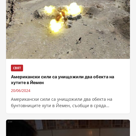
СВЯТ
Американски сили са унищожили два обекта на
хутите в Йемен
20/06/2024
Американски сили са унищожили два обекта на
бунтовниците хути в Йемен, съобщи в сряда
военното командване на САЩ след серия...