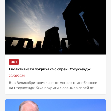
СВЯТ
Екоактивисти покриха със спрей Стоунхендж
20/06/2024
Във Великобритания част от монолитните блокове
на Стоунхендж бяха покрити с оранжев спрей от
протестиращи срещу използването на фосилни
горива....