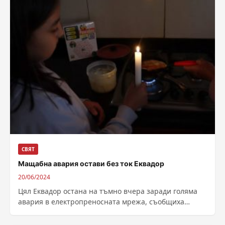
СВЯТ
Мащабна авария остави без ток Еквадор
20/06/2024
Цял Еквадор остана на тъмно вчера заради голяма
авария в електропреносната мрежа, съобщиха
информационните агенции. Срив на предавателна
линия е...