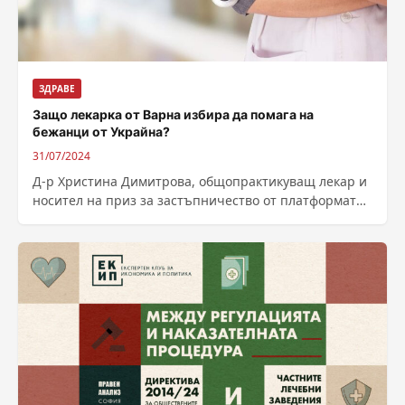
ЗДРАВЕ
Защо лекарка от Варна избира да помага на
бежанци от Украйна?
31/07/2024
Д-р Христина Димитрова, общопрактикуващ лекар и
носител на приз за застъпничество от платформата
TimeHeroes, разказва за своята доброволческа
работа с...