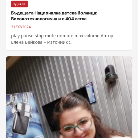
ЗДРАВЕ
Бъдещата Национална детска болница:
Високотехнологична и с 404 легла
31/07/2024
play pause stop mute unmute max volume Автор:
Елена Бейкова – Източник :
https://bnr.bg/post/102026678/badeshtata-nacionalna-
detska-bolnica-visokotehnologichna-i-s-404-legla