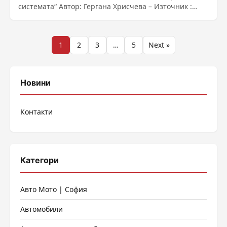
системата“ Автор: Гергана Хрисчева – Източник :
https://bnr.bg/post/102019038
Разделяне
1
2
3
…
5
Next »
на
публикациите
Новини
на
Контакти
страници
Категори
Авто Мото | София
Автомобили