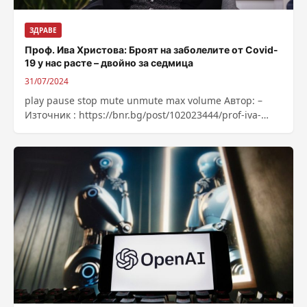
ЗДРАВЕ
Проф. Ива Христова: Броят на заболелите от Covid-
19 у нас расте – двойно за седмица
31/07/2024
play pause stop mute unmute max volume Автор: –
Източник : https://bnr.bg/post/102023444/prof-iva-
hristova-broat-na-zabolelite-ot-covid-19-u-nas-raste-
dvoino-za-sedmica