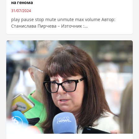
на генома
31/07/2024
play pause stop mute unmute max volume Автор:
Станислава Пирчева – Източник :
https://bnr.bg/post/102026647/d-r-teodor-zamfirov