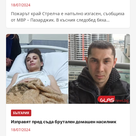
18/07/2024
Пожарът край Стрелча е напълно изгасен, съобщиха
от МВР – Пазарджик. В късния следобед бяха
потушени последните локални огнища, но дежурни...
БЪЛГАРИЯ
Изправят пред съда брутален домашен насилник
18/07/2024