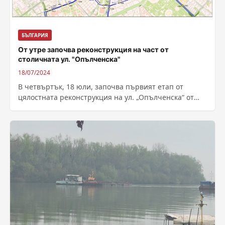
БЪЛГАРИЯ
От утре започва реконструкция на част от
столичната ул. "Опълченска"
18/07/2024
В четвъртък, 18 юли, започва първият етап от
цялостната реконструкция на ул. „Опълченска“ от
кръстовището с бул. „Сливница“ до бул....