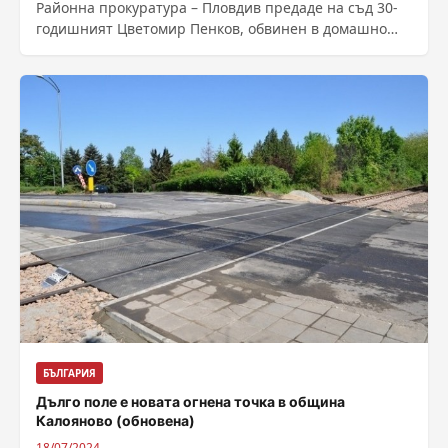
Районна прокуратура – Пловдив предаде на съд 30-
годишният Цветомир Пенков, обвинен в домашно
насилие над 24 годишната Ванеса, с която...
БЪЛГАРИЯ
Дълго поле е новата огнена точка в община
Калояново (обновена)
18/07/2024