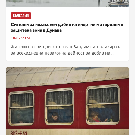
БЪЛГАРИЯ
Сигнали за незаконен добив на инертни материали в
защитена зона в Дунава
18/07/2024
Жители на свищовското село Вардим сигнализираха
за всекидневна незаконна дейност за добив на
инертни материали в защитената зона на
едноименния...