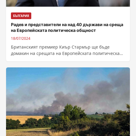
БЪЛГАРИЯ
Радев и представители на над 40 държави на среща
на Европейската политическа общност
18/07/2024
Британският премиер Киър Стармър ще бъде
домакин на срещата на Европейската политическа
общност – формат, създаден от френския
президент Еманюел Макрон. Еднодневният форум...