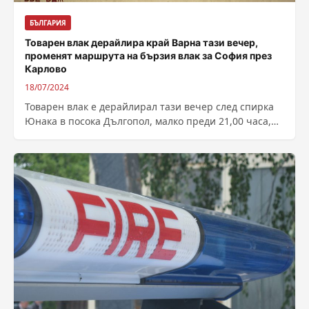
БЪЛГАРИЯ
Товарен влак дерайлира край Варна тази вечер,
променят маршрута на бързия влак за София през
Карлово
18/07/2024
Товарен влак е дерайлирал тази вечер след спирка
Юнака в посока Дългопол, малко преди 21,00 часа,
съобщават от Областната управа...