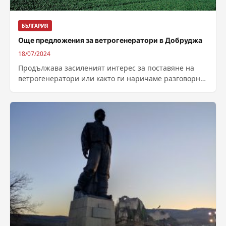
БЪЛГАРИЯ
Още предложения за ветрогенератори в Добруджа
18/07/2024
Продължава засиленият интерес за поставяне на
ветрогенератори или както ги наричаме разговорно
– „перки“, в Добруджа. Преди около месец в...