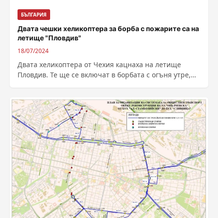
БЪЛГАРИЯ
Двата чешки хеликоптера за борба с пожарите са на
летище "Пловдив"
18/07/2024
Двата хеликоптера от Чехия кацнаха на летище
Пловдив. Те ще се включат в борбата с огъня утре,
тъй като полети...