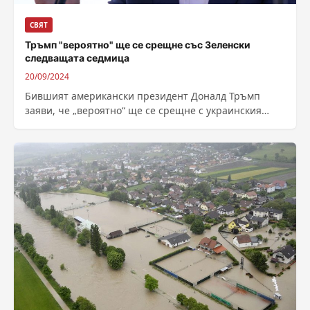
СВЯТ
Тръмп "вероятно" ще се срещне със Зеленски
следващата седмица
20/09/2024
Бившият американски президент Доналд Тръмп
заяви, че „вероятно“ ще се срещне с украинския
президент Володимир Зеленски, който ще бъде в...