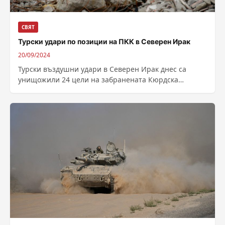
СВЯТ
Турски удари по позиции на ПКК в Северен Ирак
20/09/2024
Турски въздушни удари в Северен Ирак днес са
унищожили 24 цели на забранената Кюрдска
работническата партия (ПКК), съобщи турското
министерство...