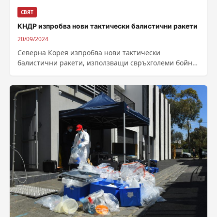
СВЯТ
КНДР изпробва нови тактически балистични ракети
20/09/2024
Северна Корея изпробва нови тактически
балистични ракети, използващи свръхголеми бойни
глави и модифицирани крилати ракети под
ръководството на лидера Ким...