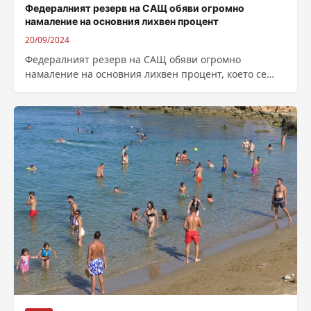
Федералният резерв на САЩ обяви огромно
намаление на основния лихвен процент
20/09/2024
Федералният резерв на САЩ обяви огромно
намаление на основния лихвен процент, което се
случва за първи път от Ковид пандемията...