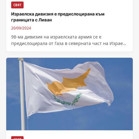
СВЯТ
Израелска дивизия е предислоцирана към
границата с Ливан
20/09/2024
98-ма дивизия на израелската армия се е
предислоцирала от Газа в северната част на Израел
към границата с Ливан, съобщи...