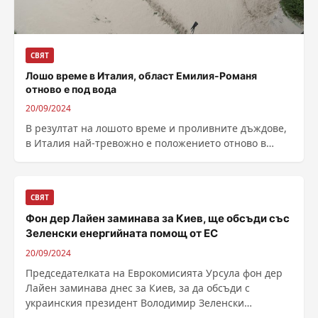
СВЯТ
Лошо време в Италия, област Емилия-Романя
отново е под вода
20/09/2024
В резултат на лошото време и проливните дъждове,
в Италия най-тревожно е положението отново в
област Емилия-Романя, която пострада по...
СВЯТ
Фон дер Лайен заминава за Киев, ще обсъди със
Зеленски енергийната помощ от ЕС
20/09/2024
Председателката на Еврокомисията Урсула фон дер
Лайен заминава днес за Киев, за да обсъди с
украинския президент Володимир Зеленски
енергийната...