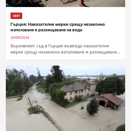
СВЯТ
Гърция: Наказателни мерки срещу незаконно
използване и разхищаване на вода
20/09/2024
Върховният съд в Гърция въвежда наказателни
мерки срещу незаконно използване и разхищаване
на вода. В 14 области е въведен воден...