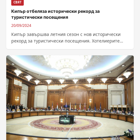
СВЯТ
Кипър отбеляза исторически рекорд за
туристически посещения
20/09/2024
Кипър завършва летния сезон с нов исторически
рекорд за туристически посещения. Хотелиерите
очакват положителната тенденция да продължи
през септември и...