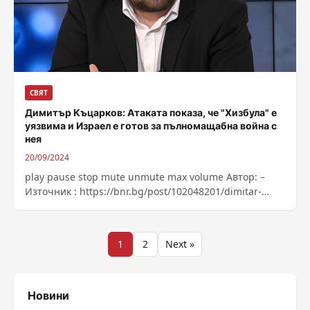
СВЯТ
Димитър Къцарков: Атаката показа, че "Хизбула" е
уязвима и Израел е готов за пълномащабна война с
нея
20/09/2024
play pause stop mute unmute max volume Автор: –
Източник : https://bnr.bg/post/102048201/dimitar-
kacarkov
Разделяне
1
2
Next »
на
публикациите
Новини