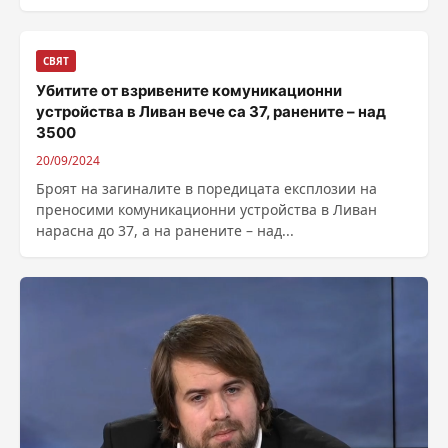
доставени на Украйна, срещу легитимни военни
цели в...
СВЯТ
Убитите от взривените комуникационни
устройства в Ливан вече са 37, ранените – над
3500
20/09/2024
Броят на загиналите в поредицата експлозии на
преносими комуникационни устройства в Ливан
нарасна до 37, а на ранените – над...