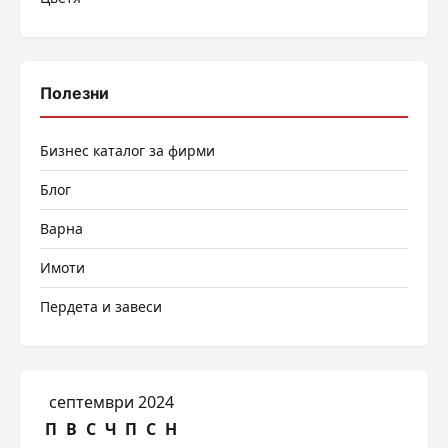
Полезни
Бизнес каталог за фирми
Блог
Варна
Имоти
Пердета и завеси
септември 2024
П
В
С
Ч
П
С
Н