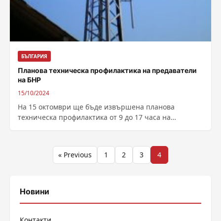
БЪЛГАРИЯ
Планова техническа профилактика на предаватели
на БНР
15/10/2024
На 15 октомври ще бъде извършена планова
техническа профилактика от 9 до 17 часа на
предавателите на ултракъси вълни: ВЕЛИНГРАД...
Разделяне
« Previous
1
2
3
4
на
публикациите
Новини
на
Контакти