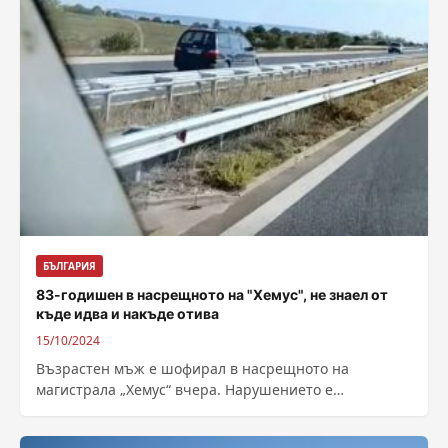
БЪЛГАРИЯ
83-годишен в насрещното на "Хемус", не знаел от
къде идва и накъде отива
15/10/2024
Възрастен мъж е шофирал в насрещното на
магистрала „Хемус“ вчера. Нарушението е
извършено в скоростната лента на аутобана в
посока...