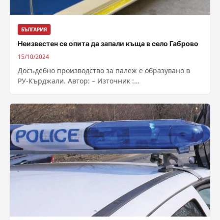
БЪЛГАРИЯ
Неизвестен се опита да запали къща в село Габрово
15/10/2024
Досъдебно производство за палеж е образувано в
РУ-Кърджали. Автор: – Източник :
https://bnr.bg/post/102059715