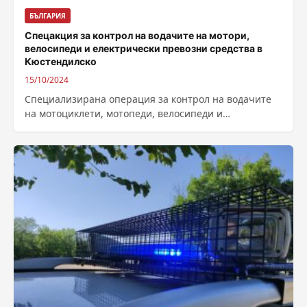
БЪЛГАРИЯ
Спецакция за контрол на водачите на мотори,
велосипеди и електрически превозни средства в
Кюстендилско
15/10/2024
Специализирана операция за контрол на водачите
на мотоциклети, мотопеди, велосипеди и
индивидуални електрически превозни средства
започва в Кюстендилския регион, обявиха...