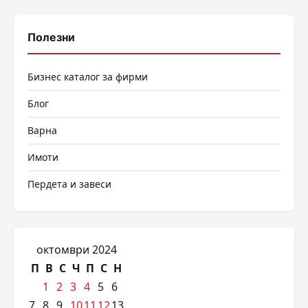
Полезни
Бизнес каталог за фирми
Блог
Варна
Имоти
Пердета и завеси
октомври 2024
П
В
С
Ч
П
С
Н
1
2
3
4
5
6
7
8
9
10
11
12
13