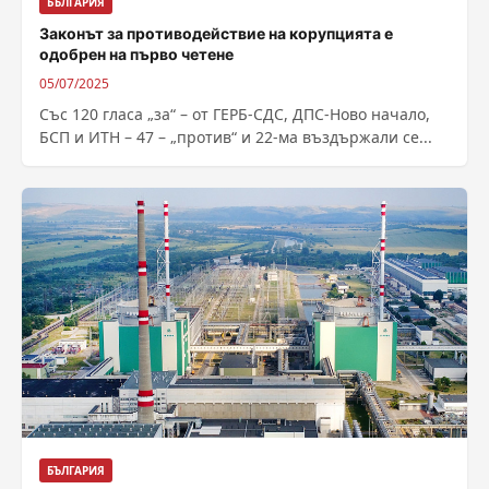
БЪЛГАРИЯ
Законът за противодействие на корупцията е
одобрен на първо четене
05/07/2025
Със 120 гласа „за“ – от ГЕРБ-СДС, ДПС-Ново начало,
БСП и ИТН – 47 – „против“ и 22-ма въздържали се...
БЪЛГАРИЯ