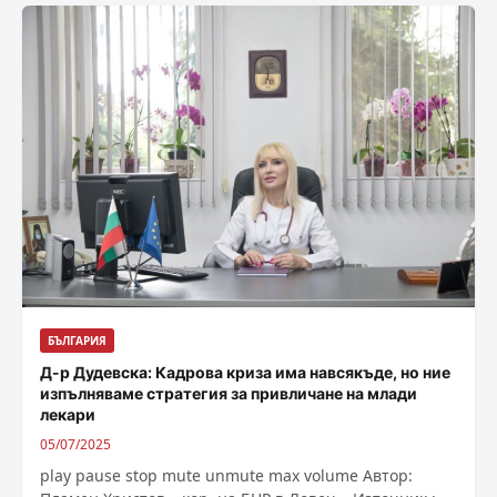
БЪЛГАРИЯ
Д-р Дудевска: Кадрова криза има навсякъде, но ние
изпълняваме стратегия за привличане на млади
лекари
05/07/2025
play pause stop mute unmute max volume Автор: