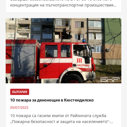
концентрация на пътнотранспортни произшествия в
страната, съобщават от Агенция „Пътна
инфраструктура“.Тази седмица...
БЪЛГАРИЯ
10 пожара за денонощие в Кюстендилско
05/07/2025
10 пожара са гасили екипи от Районната служба
„Пожарна безопасност и защита на населението“-