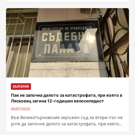
Кюстендил през изминалото денонощие. 4 от
пожарите...
БЪЛГАРИЯ
Пак не започна делото за катастрофата, при която в
Лясковец загина 12-годишен велосипедист
05/07/2025
Във Великотърновския окръжен съд за втори път не
успя да започне делото за катастрофата, при която
през ноември 2022 година...