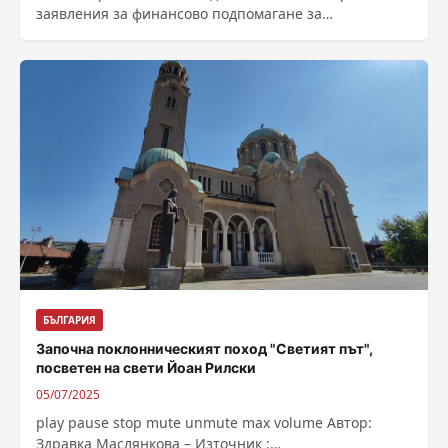
заявления за финансово подпомагане за
залесяване. Бюджетът е близо 12 млн.евро и за
финансиране могат...
БЪЛГАРИЯ
Започна поклонническият поход "Светият път",
посветен на свети Йоан Рилски
05/07/2025
play pause stop mute unmute max volume Автор:
Здравка Маслянкова – Източник :