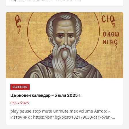
https://bnr.bg/post/102179272/za-sedma-godina-
poklonnicheskiat-pohod-svetiat-pat-posveten-na-sveti-
ioan-rilski
БЪЛГАРИЯ
Църковен календар – 5 юли 2025 г.
05/07/2025
play pause stop mute unmute max volume Автор: –
Източник : https://bnr.bg/post/102179630/carkoven-
kalendar-5-uli-2025-g