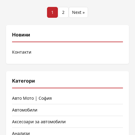
Разделяне
1
2
Next »
на
публикациите
Новини
на
Контакти
страници
Категори
Авто Мото | София
Автомобили
Аксесоари за автомобили
Анализи