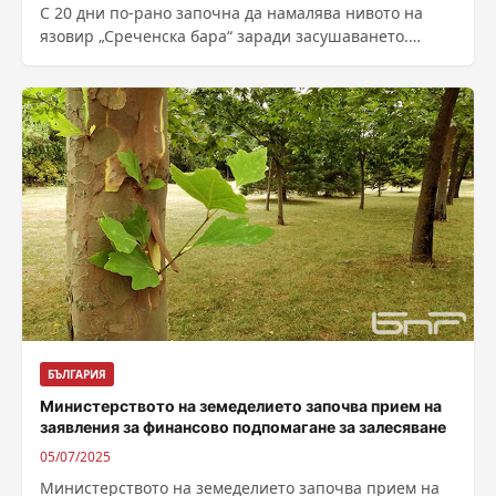
С 20 дни по-рано започна да намалява нивото на
язовир „Среченска бара“ заради засушаването.
Автор: Любомир Андреев – кор. на...
БЪЛГАРИЯ
Министерството на земеделието започва прием на
заявления за финансово подпомагане за залесяване
05/07/2025
Министерството на земеделието започва прием на