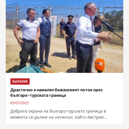
БЪЛГАРИЯ
Драстично е намалял бежанският поток през
българо-турската граница
05/07/2025
Добрата охрана на българо-турската граница в
момента се дължи на натискът, който Австрия
наложи на Европейската комисия и бяха отпуснати...