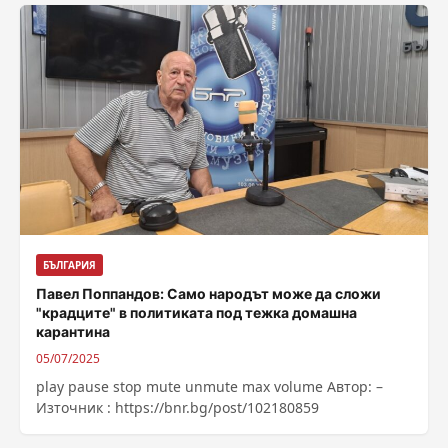
БЪЛГАРИЯ
Павел Поппандов: Само народът може да сложи
"крадците" в политиката под тежка домашна
карантина
05/07/2025
play pause stop mute unmute max volume Автор: –
Източник : https://bnr.bg/post/102180859