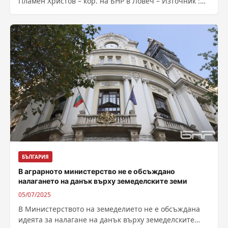
Пламен Христов – кор. на БНР в Ловеч – Източник :
https://bnr.bg/post/102179950/120-godini-chestva-
parvata-u-nas-specializirana-bolnica-za-aktivno-
lechenie-na-belodrobni-bolesti
БЪЛГАРИЯ
В аграрното министерство не е обсъждано
налагането на данък върху земеделските земи
05/07/2025
В Mинистерството на земеделието не е обсъждана
идеята за налагане на данък върху земеделските