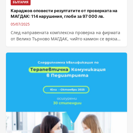
БЪЛГАРИЯ
Караджов оповести резултатите от проверката на
МАГДАК: 114 нарушения, глоби за 97 000 лв.
05/07/2025
След направената комплексна проверка на фирмата
от Велико Търново МАГДАК, чийто камион се вряза
на 24 май в козирката на...