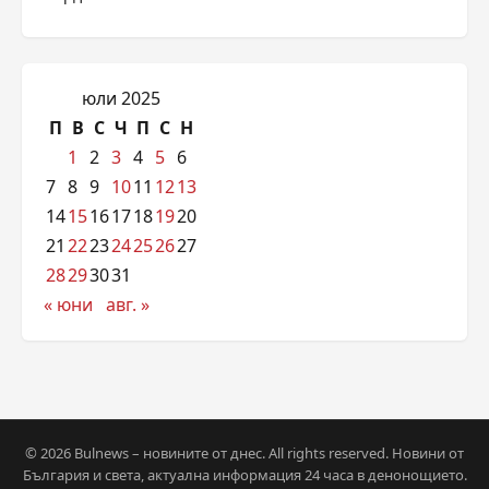
юли 2025
П
В
С
Ч
П
С
Н
1
2
3
4
5
6
7
8
9
10
11
12
13
14
15
16
17
18
19
20
21
22
23
24
25
26
27
28
29
30
31
« юни
авг. »
© 2026 Bulnews – новините от днес. All rights reserved. Новини от
България и света, актуална информация 24 часа в денонощието.