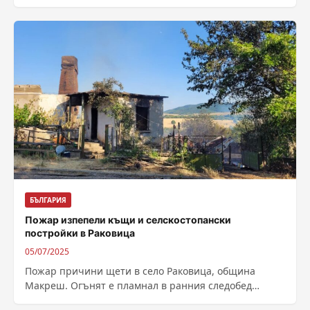
земи, стана ясно при последното заседание...
БЪЛГАРИЯ
Пожар изпепели къщи и селскостопански
постройки в Раковица
05/07/2025
Пожар причини щети в село Раковица, община
Макреш. Огънят е пламнал в ранния следобед
вчера. По първоначална информация пожарът е...