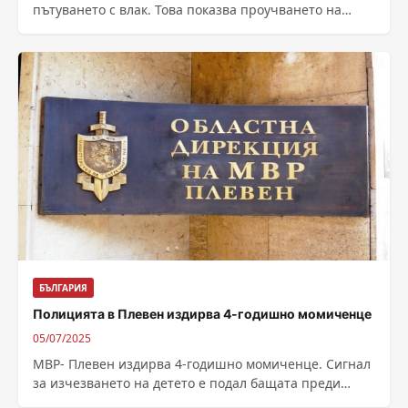
пътуването с влак. Това показва проучването на
агенция „Естат“, представено по време на
обсъждането...
БЪЛГАРИЯ
Полицията в Плевен издирва 4-годишно момиченце
05/07/2025
МВР- Плевен издирва 4-годишно момиченце. Сигнал
за изчезването на детето е подал бащата преди
повече от месец, но подробности за...