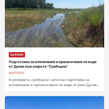
БЪЛГАРИЯ
Подготовка за изпомпване и пренасочване на води
от Дунав към езерото "Сребърна"
05/07/2025
В резервата „Сребърна“ започна подготовка за
изпомпване и пренасочване на води от река Дунав
към водното огледало на езерото. Целта...