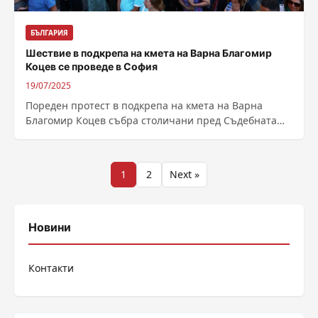
БЪЛГАРИЯ
Шествие в подкрепа на кмета на Варна Благомир
Коцев се проведе в София
19/07/2025
Пореден протест в подкрепа на кмета на Варна
Благомир Коцев събра столичани пред Съдебната
палата, след като вчера Софийският апелативен...
Разделяне
1
2
Next »
на
публикациите
Новини
на
Контакти
страници