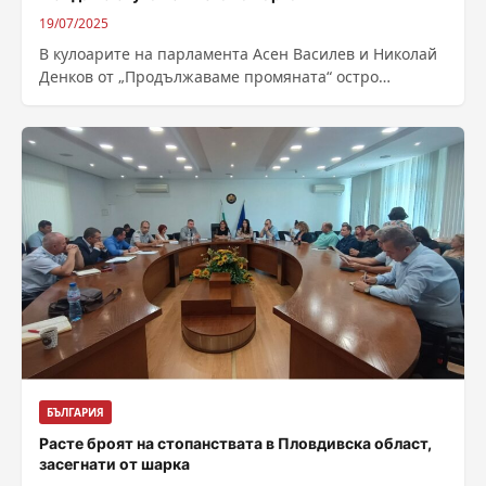
19/07/2025
В кулоарите на парламента Асен Василев и Николай
Денков от „Продължаваме промяната“ остро
разкритикуваха действията на прокуратурата и съда
по...
БЪЛГАРИЯ
Расте броят на стопанствата в Пловдивска област,
засегнати от шарка