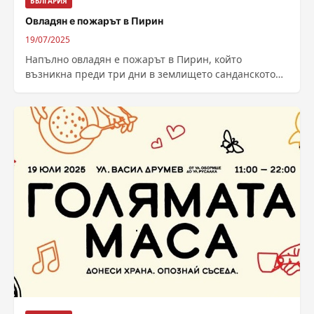
БЪЛГАРИЯ
Овладян е пожарът в Пирин
19/07/2025
Напълно овладян е пожарът в Пирин, който
възникна преди три дни в землището санданското
село Горно Спанчево и се пренесе в...