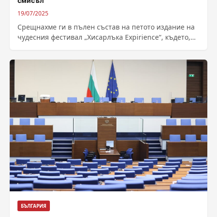
смисъл
19/07/2025
Срещнахме ги в пълен състав на петото издание на
чудесния фестивал „Хисарлъка Expirience“, където,
под една шатра накичена с красиви...
БЪЛГАРИЯ