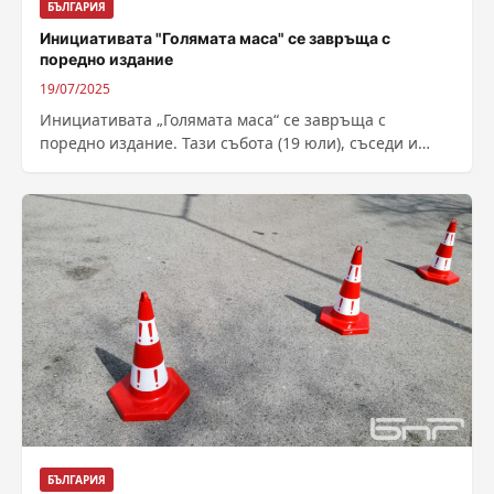
БЪЛГАРИЯ
Инициативата "Голямата маса" се завръща с
поредно издание
19/07/2025
Инициативата „Голямата маса“ се завръща с
поредно издание. Тази събота (19 юли), съседи и
приятели от столичния район „Оборище“ отново...
БЪЛГАРИЯ