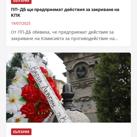
БЪЛГАРИЯ
ПП-ДБ ще предприемат действия за закриване на
КПК
19/07/2025
От ПП-ДБ обявиха, че предприемат действия за
закриване на Комисията за противодействие на
корупцията. Автор: Даниел Инков – Източник :
https://bnr.bg/post/102186867/pp-db-predpriemat-
deistvia-za-zakrivane-na-komisiata-za-protivodeistvie-
na-korupciata
БЪЛГАРИЯ