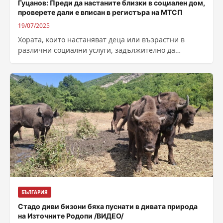
Гуцанов: Преди да настаните близки в социален дом,
проверете дали е вписан в регистъра на МТСП
19/07/2025
Хората, които настаняват деца или възрастни в
различни социални услуги, задължително да
проверяват дали те са вписани в регистъра на...
БЪЛГАРИЯ
Стадо диви бизони бяха пуснати в дивата природа
на Източните Родопи /ВИДЕО/