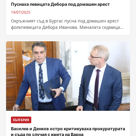
Пуснаха певицата Дебора под домашен арест
19/07/2025
Окръжният съд в Бургас пусна под домашен арест
фолкпевицата Дебора Иванова. Миналата седмица
съдът в Поморие бе наложил най-тежката мярка за...
БЪЛГАРИЯ
Василев и Денков остро критикуваха прокуратурата
и съда по случая с кмета на Варна