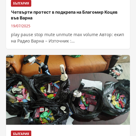
БЪЛГАРИЯ
Четвърти протест в подкрепа на Благомир Коцев
във Варна
19/07/2025
play pause stop mute unmute max volume Автор: екип
на Радио Варна – Източник :
https://bnr.bg/post/102186999/chetvarti-protest-v-
podkrepa-na-blagomir-kocev-vav-varna-publikaciata-se-
obnovava
БЪЛГАРИЯ