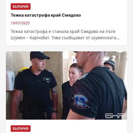
БЪЛГАРИЯ
Тежка катастрофа край Смядово
19/07/2025
Тежка катастрофа е станала край Смядово на пътя
Шумен – Карнобат. Това съобщават от шуменската
полиция. Сигналът за пътния инцидент...
БЪЛГАРИЯ