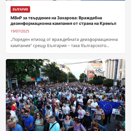
БЪЛГАРИЯ
МВнР за твърдение на Захарова: Враждебна
дезинформационна кампания от страна на Кремъл
19/07/2025
„Пореден епизод от враждебната деизформационна
кампания“ срещу България – така българското
Външно министерство определи днешните
твърдения на говорителката на руското...