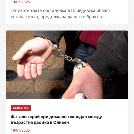
19/07/2025
„Епизотичната обстановка в Пловдивска област
остава тежка, продължава да расте броят на
засегнатите стопанства. Заболяването по дребните
преживни животни е...
БЪЛГАРИЯ
Фатален край при домашен скандал между
възрастна двойка в Сливен
19/07/2025