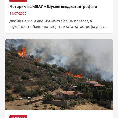
Четирима в МБАЛ – Шумен след катастрофата
19/07/2025
Двама мъже и две момичета са на преглед в
шуменската болница след тежката катастрофа днес
следобед край Смядово, съобщават от...