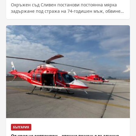
Окръжен съд Сливен постанови постоянна мярка
задържане под стража на 74-годишен мъж, обвинен
в убийството на 66 годишна жена. Убийството...
БЪЛГАРИЯ
От края на септември – спешна помощ с въздушна