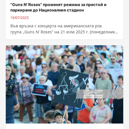
"Guns N' Roses" променят режима за престой и
паркиране до Националния стадион
19/07/2025
Във връзка с концерта на американската рок
група „Guns N’ Roses“ на 21 юли 2025 г. (понеделник)
на Националния стадион „Васил...