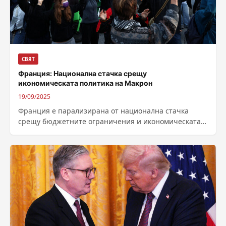
СВЯТ
Франция: Национална стачка срещу
икономическата политика на Макрон
19/09/2025
Франция е парализирана от национална стачка
срещу бюджетните ограничения и икономическата
политика на президента Еманюел Макрон, седмица
след назначаването на...