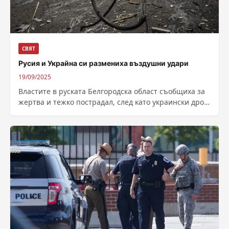
СВЯТ
Русия и Украйна си размениха въздушни удари
19/09/2025
Властите в руската Белгородска област съобщиха за
жертва и тежко пострадал, след като украински дрон
е поразил кола. Автор: Савина...