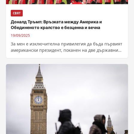
СВЯТ
Доналд Тръмп: Връзката между Америка и
Обединеното кралство е безценна и вечна
19/09/2025
За мен е изключителна привилегия да бъда първият
американски президент, поканен на две държавни
посещения, заяви Доналд Тръмп по време...