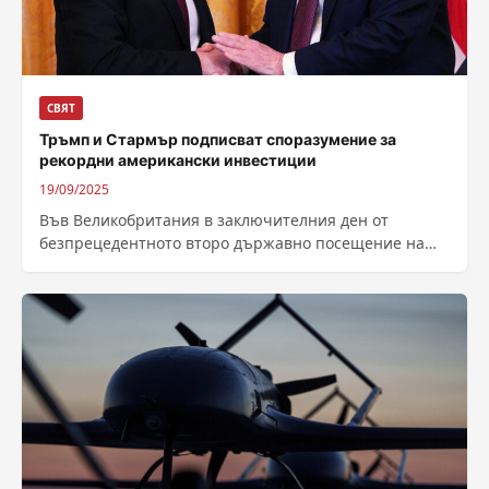
СВЯТ
Тръмп и Стармър подписват споразумение за
рекордни американски инвестиции
19/09/2025
Във Великобритания в заключителния ден от
безпрецедентното второ държавно посещение на
Доналд Тръмп, американският президент ще се
срещне с премиера...