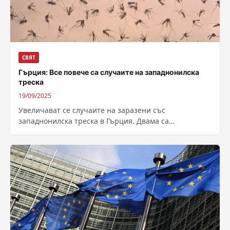
СВЯТ
Гърция: Все повече са случаите на западнонилска
треска
19/09/2025
Увеличават се случаите на заразени със
западнонилска треска в Гърция. Двама са
починалите в последната седмица. В последната
седмица двама...