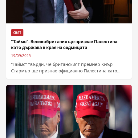
СВЯТ
"Таймс": Великобритания ще признае Палестина
като държава в края на седмицата
19/09/2025
“Таймс“ твърди, че британският премиер Киър
Стармър ще признае официално Палестина като
държава този уикенд, след като президентът Тръмп
приключи...