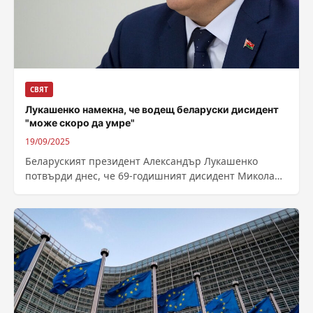
СВЯТ
Лукашенко намекна, че водещ беларуски дисидент
"може скоро да умре"
19/09/2025
Беларуският президент Александър Лукашенко
потвърди днес, че 69-годишният дисидент Микола
Статкевич е отново в затвора и намекна, че може
„скоро...