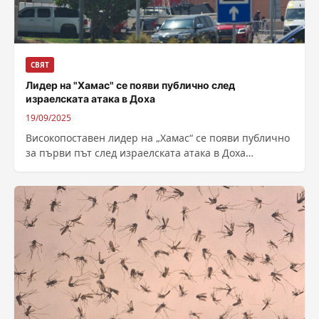
СВЯТ
Лидер на "Хамас" се появи публично след
израелската атака в Доха
19/09/2025
Високопоставен лидер на „Хамас“ се появи публично
за първи път след израелската атака в Доха
миналата седмица, когато ръководството на...