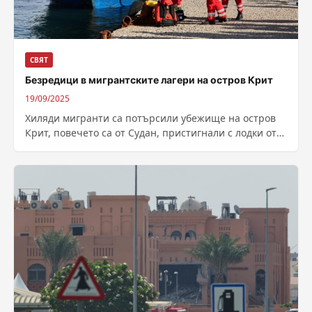
СВЯТ
Безредици в мигрантските лагери на остров Крит
19/09/2025
Хиляди мигранти са потърсили убежище на остров
Крит, повечето са от Судан, пристигнали с лодки от
Либия, съобщават местните власти....