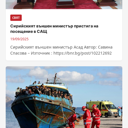
СВЯТ
Сирийският външен министър пристига на
посещение в САЩ
19/09/2025
Сирийският външен министър Асад Автор: Савина
Спасова – Източник : https://bnr.bg/post/102212692