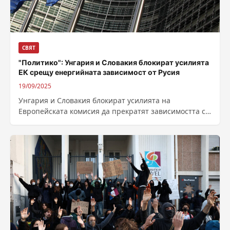
СВЯТ
"Политико": Унгария и Словакия блокират усилията
ЕК срещу енергийната зависимост от Русия
19/09/2025
Унгария и Словакия блокират усилията на
Европейската комисия да прекратят зависимостта си
от руските енергийни доставки, пише „Политико“.
Това е...