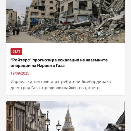
СВЯТ
"Ройтерс" прогнозира ескалация на наземните
операции на Израел в Газа
19/09/2025
Израелски танкове и изтребители бомбардираха
днес град Газа, предизвиквайки това, което
високопоставен служител на ООН нарече „нови
вълни на разселване“,...