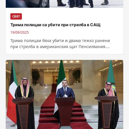
СВЯТ
Трима полицаи са убити при стрелба в САЩ
19/09/2025
Трима полицаи бяха убити и двама тежко ранени
при стрелба в американския щат Пенсилвания.
Нападателят е бил застрелян от полицията,...