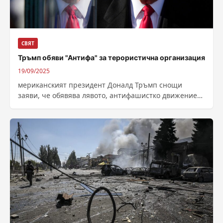
СВЯТ
Тръмп обяви "Антифа" за терористична организация
19/09/2025
мериканският президент Доналд Тръмп снощи
заяви, че обявява лявото, антифашистко движение
„Антифа“ за терористична организация, след
убийството на десния политически активист...