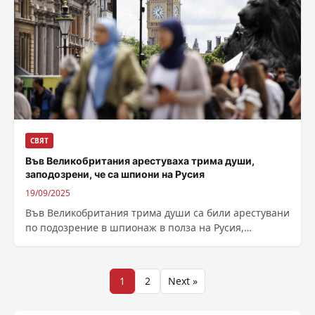
СВЯТ
Във Великобритания арестуваха трима души,
заподозрени, че са шпиони на Русия
19/09/2025
Във Великобритания трима души са били арестувани
по подозрение в шпионаж в полза на Русия,
съобщиха от полицията в Лондон.Двама...
Разделяне
1
2
Next »
на