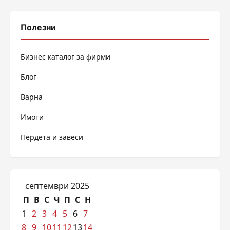
Полезни
Бизнес каталог за фирми
Блог
Варна
Имоти
Пердета и завеси
септември 2025
П
В
С
Ч
П
С
Н
1
2
3
4
5
6
7
8
9
10
11
12
13
14