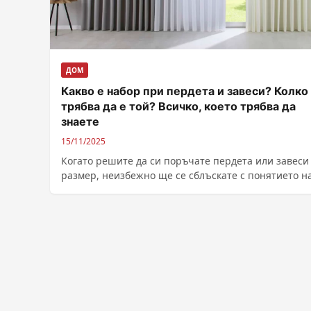
ДОМ
Какво е набор при пердета и завеси? Колко
трябва да е той? Всичко, което трябва да
знаете
15/11/2025
Когато решите да си поръчате пердета или завеси
размер, неизбежно ще се сблъскате с понятието н
Той е ключов...