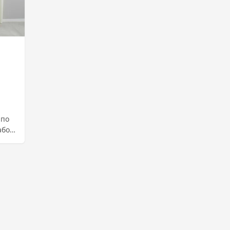
 по
абор.