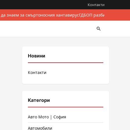
Контакти
 да знаем за смъртоносния хантавирус
ГДБОП разби международе
Новини
Контакти
Категори
Авто Мото | София
Автомобили