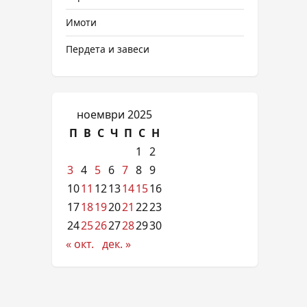
Имоти
Пердета и завеси
ноември 2025
П
В
С
Ч
П
С
Н
1
2
3
4
5
6
7
8
9
10
11
12
13
14
15
16
17
18
19
20
21
22
23
24
25
26
27
28
29
30
« окт.
дек. »