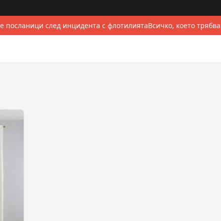
е посланици след инцидента с флотилията
Всичко, което трябва