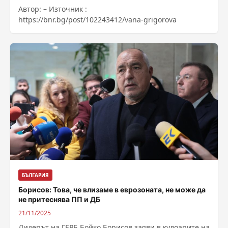
Автор: – Източник :
https://bnr.bg/post/102243412/vana-grigorova
БЪЛГАРИЯ
Борисов: Това, че влизаме в еврозоната, не може да
не притеснява ПП и ДБ
21/11/2025
Лидерът на ГЕРБ Бойко Борисов заяви в кулоарите на