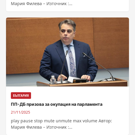
Мария Филева – Източник :
https://bnr.bg/post/102243500/ot-vazrajdane-sezirat-ks-
za-osobenia-upravitel-na-lukoil
БЪЛГАРИЯ
ПП-ДБ призова за окупация на парламента
21/11/2025
play pause stop mute unmute max volume Автор:
Мария Филева – Източник :
https://bnr.bg/post/102243529/pp-db-prizova-za-