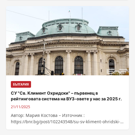
okupacia-na-parlamenta
БЪЛГАРИЯ
СУ "Св. Климент Охридски" – първенец в
рейтинговата система на ВУЗ-овете у нас за 2025 г.
21/11/2025
Автор: Мария Костова – Източник :
https://bnr.bg/post/102243548/su-sv-kliment-ohridski-
parvenec-v-reitingovata-sistema-na-vuz-ovete-u-nas-za-
2025-g