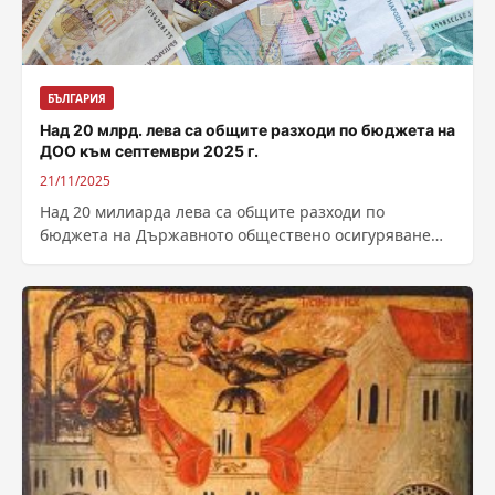
БЪЛГАРИЯ
Над 20 млрд. лева са общите разходи по бюджета на
ДОО към септември 2025 г.
21/11/2025
Над 20 милиарда лева са общите разходи по
бюджета на Държавното обществено осигуряване
към септември тази година.От осигуровки са
събрани...