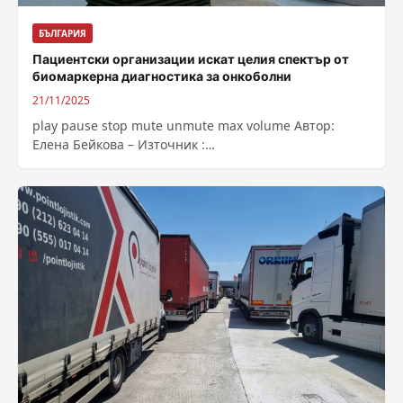
БЪЛГАРИЯ
Пациентски организации искат целия спектър от
биомаркерна диагностика за онкоболни
21/11/2025
play pause stop mute unmute max volume Автор:
Елена Бейкова – Източник :
https://bnr.bg/post/102243310