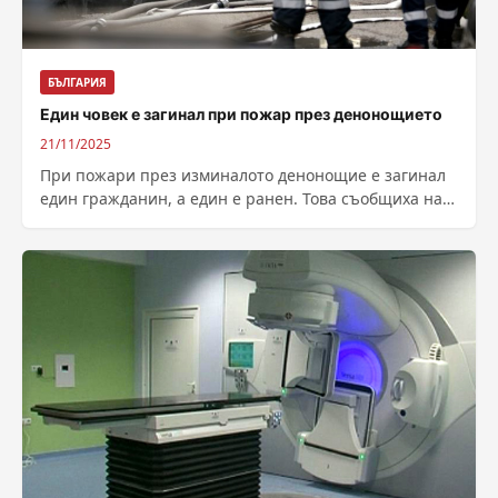
БЪЛГАРИЯ
Един човек е загинал при пожар през денонощието
21/11/2025
При пожари през изминалото денонощие е загинал
един гражданин, а един е ранен. Това съобщиха на
сайта си от Главна...