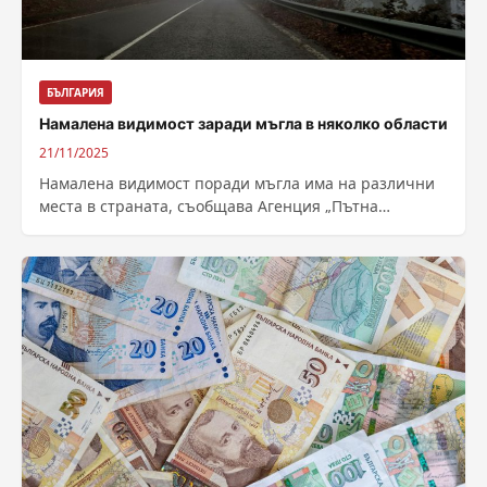
БЪЛГАРИЯ
Намалена видимост заради мъгла в няколко области
21/11/2025
Намалена видимост поради мъгла има на различни
места в страната, съобщава Агенция „Пътна
инфраструктура“. До 100 метра е видимостта в...