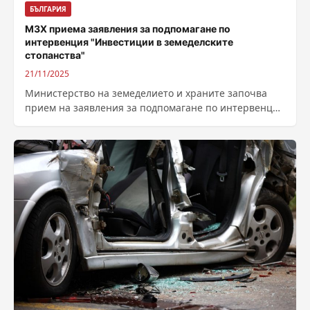
БЪЛГАРИЯ
МЗХ приема заявления за подпомагане по
интервенция "Инвестиции в земеделските
стопанства"
21/11/2025
Министерство на земеделието и храните започва
прием на заявления за подпомагане по интервенция
„Инвестиции в земеделски стопанства“ от
Стратегическия план...