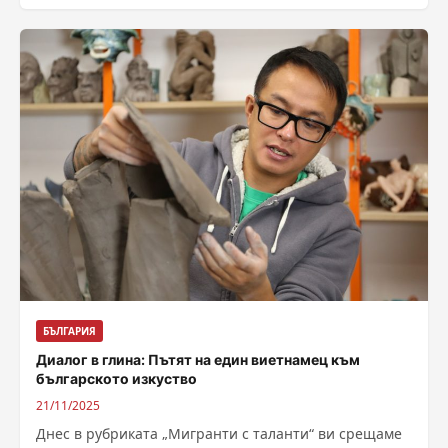
https://bnr.bg/post/102243437/decata-i-telefonite
БЪЛГАРИЯ
Диалог в глина: Пътят на един виетнамец към
българското изкуство
21/11/2025
Днес в рубриката „Мигранти с таланти“ ви срещаме