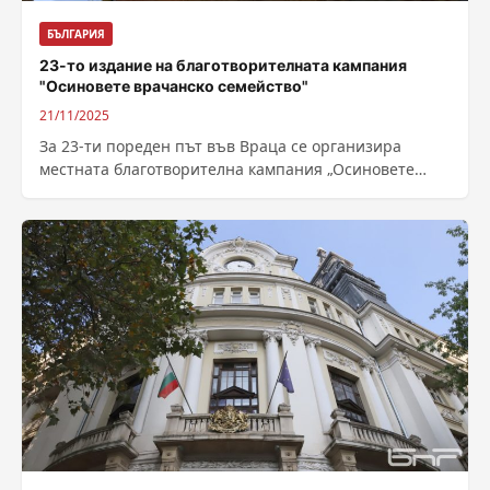
БЪЛГАРИЯ
23-то издание на благотворителната кампания
"Осиновете врачанско семейство"
21/11/2025
За 23-ти пореден път във Враца се организира
местната благотворителна кампания „Осиновeте
врачанско семейство“, която подпомага деца от
социално слаби...