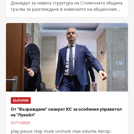
Докладът за новата структура на Столичната община
тръгва за разглеждане в комисиите на общинския
съвет и е предвидено да се...
БЪЛГАРИЯ
От "Възраждане" сезират КС за особения управител
на "Лукойл"
21/11/2025
play pause stop mute unmute max volume Автор: