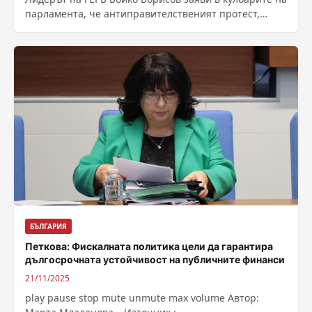
парламента, че антиправителственият протест,
провел се снощи пред парламента под надслов...
БЪЛГАРИЯ
Петкова: Фискалната политика цели да гарантира
дългосрочната устойчивост на публичните финанси
21/11/2025
play pause stop mute unmute max volume Автор: