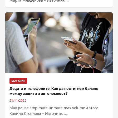
Марта Младенова – Източник :
https://bnr.bg/post/102243446/petkova-fiskalnata-
politika-celi-da-garantira-dalgosrochnata-ustoichivost-
na-publichnite-finansi
БЪЛГАРИЯ
Децата и телефоните: Как да постигнем баланс
между защита и автономност?
21/11/2025
play pause stop mute unmute max volume Автор:
Калина Стоянова – Източник :