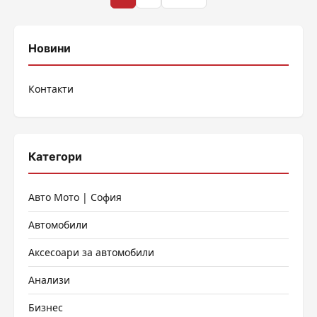
на
публикациите
Новини
на
Контакти
страници
Категори
Авто Мото | София
Автомобили
Аксесоари за автомобили
Анализи
Бизнес