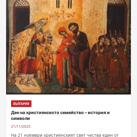
БЪЛГАРИЯ
Ден на християнското семейство – история и
символи
21/11/2025
На 21 ноември християнският свят чества един от