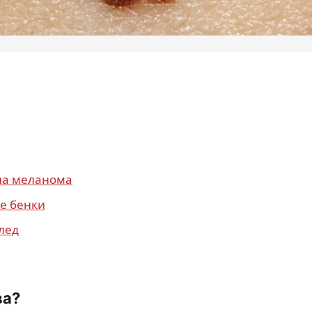
 на меланома
е бенки
лед
ва?