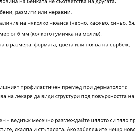
ловина на бенката не съответства на другата.
бени, размити или неравни.
личие на няколко нюанса (черно, кафяво, синьо, бя
мер от 6 мм (колкото гумичка на молив).
а в размера, формата, цвета или поява на сърбеж,
дишният профилактичен преглед при дерматолог с
а на лекаря да види структури под повърхността на
н – веднъж месечно разглеждайте цялото си тяло п
тите, скалпа и стъпалата. Ако забележите нещо нов