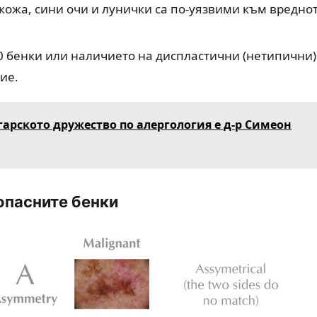
 кожа, сини очи и лунички са по-уязвими към вредно
0 бенки или наличието на диспластични (нетипични)
ие.
гарското дружество по алергология е д-р Симеон
опасните бенки