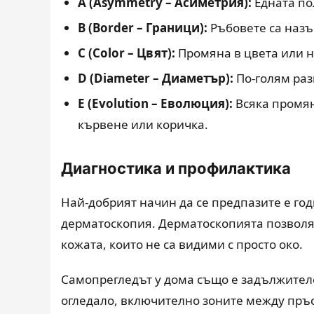
A (Asymmetry – Асиметрия):
Едната по
B (Border – Граници):
Ръбовете са назъ
C (Color – Цвят):
Промяна в цвета или на
D (Diameter – Диаметър):
По-голям раз
E (Evolution – Еволюция):
Всяка промян
кървене или коричка.
Диагностика и профилактика
Най-добрият начин да се предпазите е го
дерматоскопия. Дерматоскопията позволяв
кожата, които не са видими с просто око.
Самопрегледът у дома също е задължителе
огледало, включително зоните между пръс