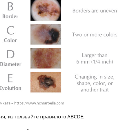
мката – https://www.hcmarbella.com
еня, използвайте правилото ABCDE: