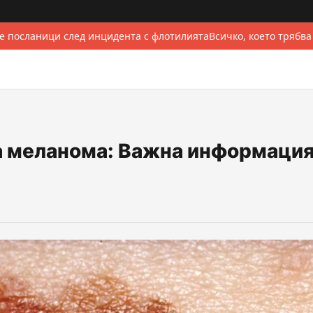
 посланици след инцидента с флотилията
Всичко, което трябва
ва меланома: Важна информация