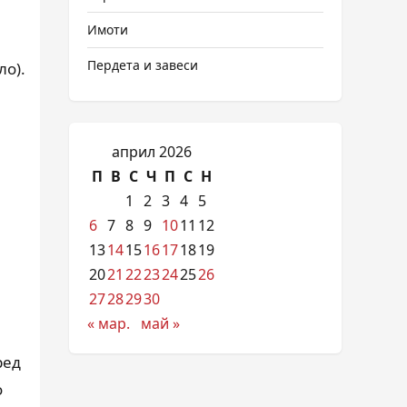
Имоти
Пердета и завеси
ло).
април 2026
П
В
С
Ч
П
С
Н
1
2
3
4
5
6
7
8
9
10
11
12
13
14
15
16
17
18
19
20
21
22
23
24
25
26
27
28
29
30
« мар.
май »
ред
о