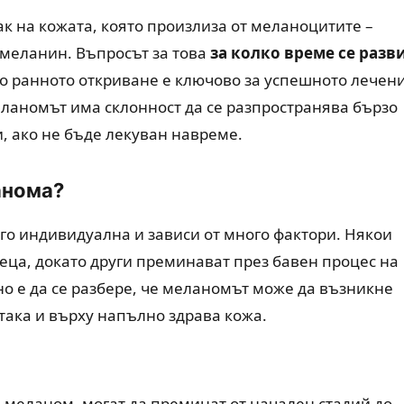
к на кожата, която произлиза от меланоцитите –
 меланин. Въпросът за това
за колко време се разв
о ранното откриване е ключово за успешното лечени
еланомът има склонност да се разпространява бързо
, ако не бъде лекуван навреме.
анома?
ого индивидуална и зависи от много фактори. Някои
сеца, докато други преминават през бавен процес на
о е да се разбере, че меланомът може да възникне
така и върху напълно здрава кожа.
 меланом, могат да преминат от начален стадий до