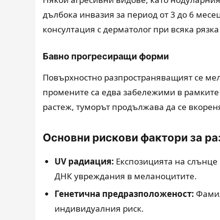
дълбока инвазия за период от 3 до 6 месе
консултация с дерматолог при всяка рязк
Бавно прогресиращи форми
Повърхностно разпространяващият се мела
промените са едва забележими в рамките 
растеж, туморът продължава да се вкореня
Основни рискови фактори за ра
UV радиация:
Експозицията на слънце 
ДНК увреждания в меланоцитите.
Генетична предразположеност:
Фамил
индивидуалния риск.