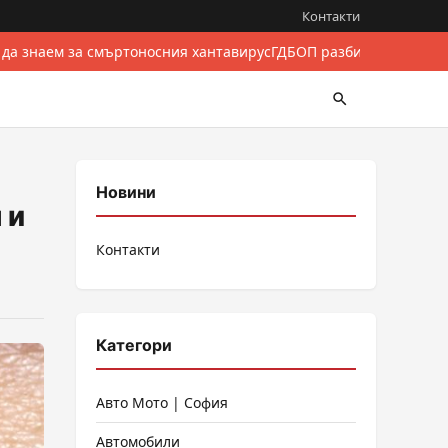
Контакти
 да знаем за смъртоносния хантавирус
ГДБОП разби международе
Новини
 и
Контакти
Категори
Авто Мото | София
Автомобили