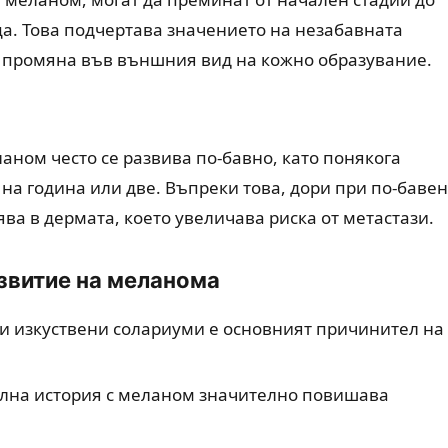
ца. Това подчертава значението на незабавната
а промяна във външния вид на кожно образувание.
ном често се развива по-бавно, като понякога
на година или две. Въпреки това, дори при по-бавен
ва в дермата, което увеличава риска от метастази.
звитие на меланома
и изкуствени солариуми е основният причинител на
на история с меланом значително повишава