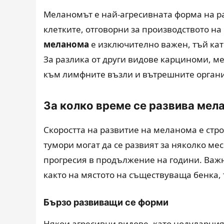
Меланомът е най-агресивната форма на ра
клетките, отговорни за производството на
меланома
е изключително важен, тъй кат
За разлика от други видове карциноми, м
към лимфните възли и вътрешните органи
За колко време се развива мел
Скоростта на развитие на меланома е стр
тумори могат да се развият за няколко ме
прогресия в продължение на години. Важн
както на мястото на съществуваща бенка, 
Бързо развиващи се форми
Някои агресивни видове, като нодуларния