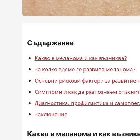
Съдържание
Какво е меланома и как възниква?
За колко време се развива меланома?
Основни рискови фактори за развитие
Симптоми и как да разпознаем опаснит
Диагностика, профилактика и самопрег
Заключение
Какво е меланома и как възник