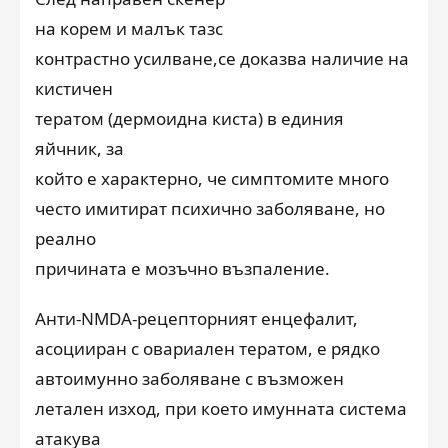
на корем и малък таз
с
контрастно усилване
,
се доказва наличие на
кистичен
тератом (дермоидна киста)
в единия
яйчник, за
който е характерно
, че с
имптомите много
често имитират психично заболяване, но
реално
причината е
мозъчно възпаление
.
Анти-NMDA-рецепторният енцефалит,
асоцииран с овариален тератом, е рядко
автоимунно заболяване
с възможен
летален изход, при което имунната система
атакува