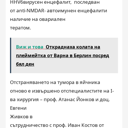
HHV6
вирусен енцефалит,
последван
от
anti-NMDAR- автоимунен енцефалит
и
наличие на овариален
тератом
.
Виж и това
Откраднаха колата на
плеймейтка от Варна в Берлин посред
бял ден
О
тстраняване
то
на тумора в яйчника
отново
е извършено
от
специалистите на
I-
ва хирургия –
проф. Атанас Йонков и доц.
Евгени
Живков
в
сътрудничество с
проф. Иван Костов
от