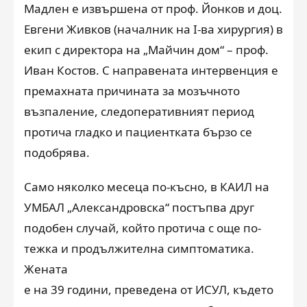
Мадлен е извършена от проф. Йонков и доц.
Евгени Живков (началник на
I
-ва хирургия) в
екип с директора на „Майчин дом“ – проф.
Иван Костов. С направената интервенция е
премахната причината за мозъчното
възпаление, следоперативният период
протича гладко и пациентката бързо се
подобрява.
Само няколко месеца по-късно, в КАИЛ на
УМБАЛ „Александровска“ постъпва друг
подобен случай, който протича с още по-
тежка и продължителна симптоматика.
Жената
е на 39 години, преведена от
ИСУЛ, където