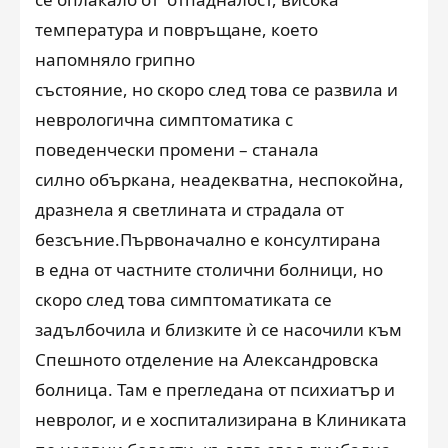
температура и повръщане, което
напомняло грипно
състояние, но скоро след това се развила и
неврологична симптоматика
с
поведенчески промени
–
станала
силно объркана, неадекватна
,
неспокойна
,
дразнела я светлината и страдала от
безсъние
.
Първоначално е консултирана
в една от частните столични болници, но
скоро след това симптоматиката се
задълбочила и близките ѝ се насочили към
Спешното отделение на Александровска
болница. Там е прегледана от психиатър и
невролог, и е х
оспита
л
изирана в
К
линиката