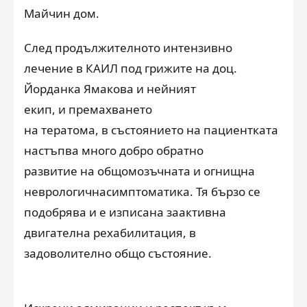
Майчин дом
.
След продължително
то
интензивно
лечение
в КАИЛ под грижите на
доц.
Йорданка Ямакова
и нейният
екип
,
и премахването
на тератома, в състоянието на пациентката
настъпва много добро
обратно
развитие на общомозъчната и огнищна
неврологична
симптоматика
. Тя бързо се
подобрява и е изписана за
активна
двигателна рехабилитация
, в
з
адоволително общо състояние
.