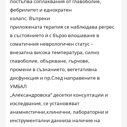
постъпва с
оплаквания от главоболие,
фебрилитет и еднокра
т
ен
колапс
.
Въпреки
приложената терапия се наблюдава регрес
в състоянието ѝ с бързо влошаване в
соматичния неврологичен статус –
внезапна висока температура,
силно
главоболие, объркване,
гърчове,
промени в съзнанието, вегетативна
дисфункция
и пр
.
След направените в
УМБАЛ
„Александровска“ десетки консултации и
изследвания, се установяват
анамнестични,
клинични, лабораторни и
инструментални данни
за наличие на