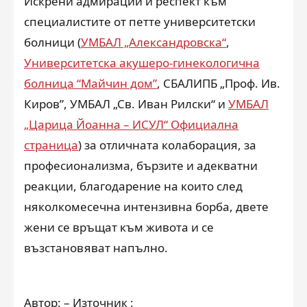
Искрени адмирации и респект към
специалистите от петте университетски
болници (
УМБАЛ „Александровска“
,
Университетска акушеро-гинекологична
болница “Майчин дом”
, СБАЛИПБ „Проф. Ив.
Киров”, УМБАЛ „Св. Иван Рилски“ и
УМБАЛ
„Царица Йоанна – ИСУЛ“ Официална
страница
) за отличната колаборация, за
професионализма, бързите и адекватни
реакции, благодарение на които след
няколкомесечна интензивна борба, двете
жени се връщат към живота и се
възстановяват напълно.
Автор: – Източник :