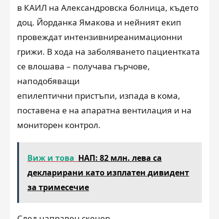
в КАИЛ на Александровска болница, където
доц. Йорданка Ямакова и нейният екип
провеждат интензивни
реанимационни
грижи. В
хода на заболяването
пациентката
се влошава – получава гърчове,
наподобяващи
епилептични пристъпи,
изпада в кома,
поставена е на
апаратна вентилация
и н
а
мониторен контрол
.
Виж и това
НАП: 82 млн. лева са
декларирани като изплатен дивидент
за тримесечие
След направен скенер