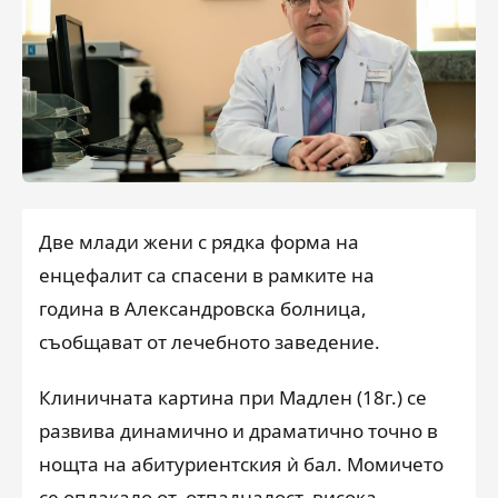
Две млади жени с рядка форма на
енцефалит са спасени в рамките на
година в Александровска болница,
съобщават от лечебното заведение.
Клиничната картина при Мадлен (18г.) се
развива динамично и драматично точно в
нощта на абитуриентския ѝ бал. Момичето
се оплакало от
отпадналост,
висока