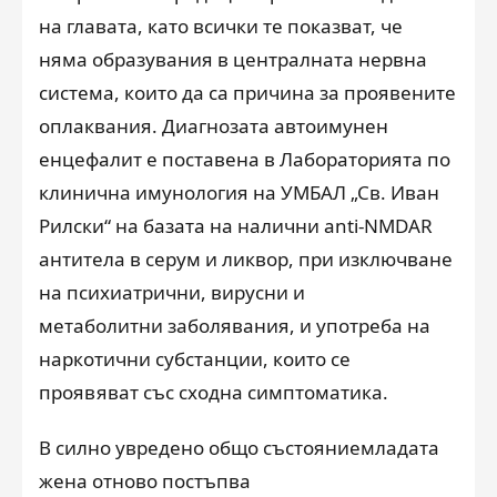
на главата, като всички те показват, че
няма образувания в централната нервна
система, които да са причина за проявените
оплаквания. Диагнозата автоимунен
енцефалит е поставена в Лабораторията по
клинична имунология на УМБАЛ „Св. Иван
Рилски“ на базата на налични anti-NMDAR
антитела в серум и ликвор, при изключване
на психиатрични, вирусни и
метаболитни заболявания, и употреба на
наркотични субстанции, които се
проявяват със сходна симптоматика.
В с
илно увредено общо състояние
младата
жена отново постъпва