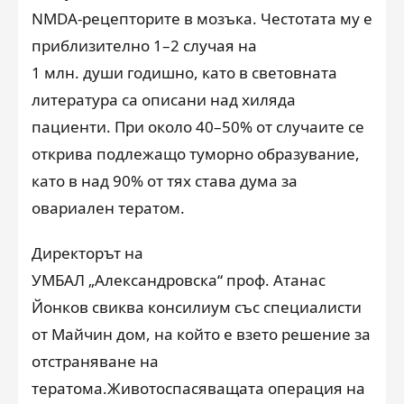
NMDA-рецепторите в мозъка. Ч
естота
та му е
приблизително 1–2 случая на
1
млн.
души годишно, като в световната
литература са описани над хиляда
пациенти. При около 40–50% от случаите се
открива подлежащо туморно образувание,
като в над 90% от тях става дума за
овариален тератом.
Директорът на
УМБАЛ „Александровска“
проф. Атанас
Йонков
свиква консилиум със специалисти
от Майчин дом
, на който е взето решение за
отстраняване на
тератома.
Животоспасяваща
та операция на