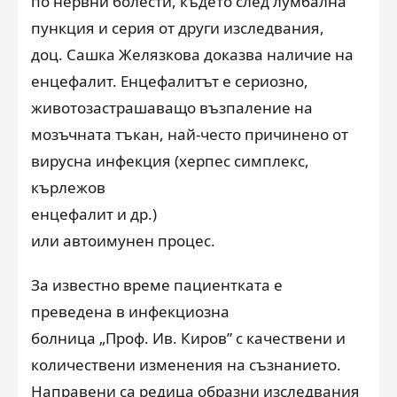
по нервни болести
, където след лумбална
пункция и серия от други изследвания,
доц. Сашка Желязкова доказва наличие на
енцефалит.
Енцефалитът
е
сериозно,
животозастрашаващо възпаление на
мозъчната тъкан, най-често причинено от
вирусна инфекция
(
херпес симплекс,
кърлежов
енцефалит
и др.
)
или автоимунен процес
.
За известно време пациентката е
преведена в инфекциозна
болница „Проф. Ив. Киров” с качествени и
количествени изменения на съзнанието.
Направени са редица образни изследвания