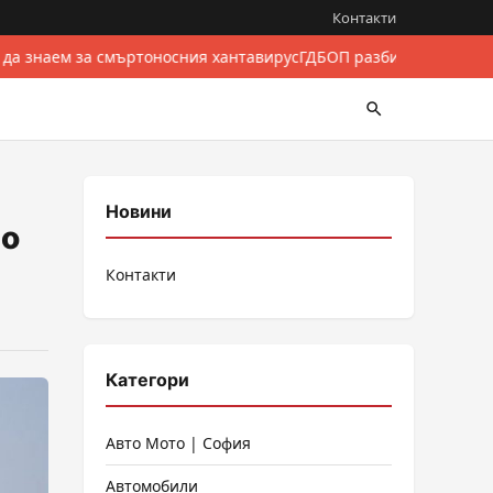
Контакти
 да знаем за смъртоносния хантавирус
ГДБОП разби международе
Новини
но
Контакти
Категори
Авто Мото | София
Автомобили