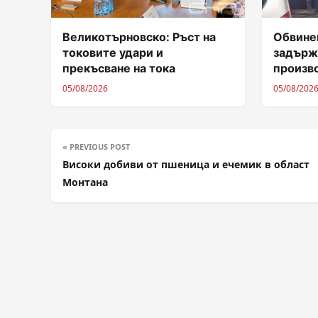
Великотърновско: Ръст на
Обвинен
токовите удари и
задърж
прекъсване на тока
произв
05/08/2026
05/08/202
« PREVIOUS POST
Високи добиви от пшеница и ечемик в област
Монтана