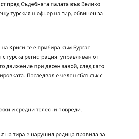
ест пред Съдебната палата във Велико
ещу турския шофьор на тир, обвинен за
 на Криси се е прибира към Бургас.
с турска регистрация, управляван от
то движение при десен завой, след като
ировката. Последвал е челен сблъсък с
ежки и средни телесни повреди.
ът на тира е нарушил редица правила за