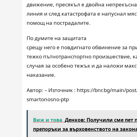
движение, прес
я
къл е двойна непрекъсна
линия и след катастрофата е напуснал мяс
помощ на пострадалите.
По думите на защитата
срещу него е повдигнато обвинение за пр
тежко пътнотранспортно произшествие, ка
случая за особено тежък и да наложи мак
наказание.
Автор: – Източник : https://bnr.bg/main/pos
smartonosno-ptp
Виж и това
Денков: Получили сме пет
препоръки за върховенството на закона