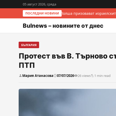
05 август 2026, сряда
Италия и Полша призовават израелскит
ПОСЛЕДНИ НОВИНИ
Bulnews – новините от днес
БЪЛГАРИЯ
Протест във В. Търново 
ПТП
Мария Атанасова
07/07/2026
26 views
1 min read