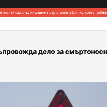
е посланици след инцидента с флотилията
Всичко, което трябва
съпровожда дело за смъртонос