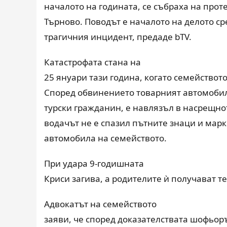
началото на годината, се събраха на прот
Търново. Поводът е началото на делото ср
трагичния инцидент, предаде
bTV
.
Катастрофата стана на
25 януари тази година, когато семейството
Според обвинението товарният автомобил 
турски гражданин, е навлязъл в насрещно
водачът не е спазил пътните знаци и марк
автомобила на семейството.
При удара 9-годишната
Криси загива, а родителите ѝ получават т
Адвокатът на семейството
заяви, че според доказателствата шофьор