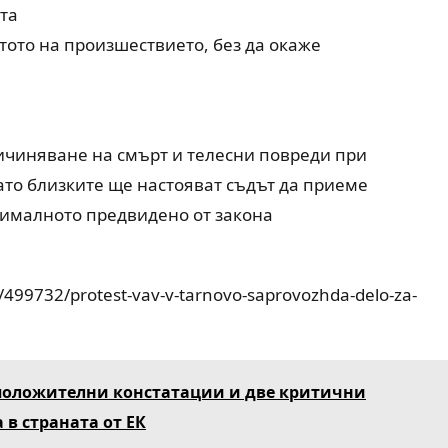
та
тото на произшествието, без да окаже
ичиняване на смърт и телесни повреди при
то близките ще настояват съдът да приеме
сималното предвидено от закона
t/499732/protest-vav-v-tarnovo-saprovozhda-delo-za-
 положителни констатации и две критични
 в страната от ЕК